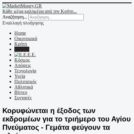
Κάθε μέρα καλημέρα από την Κρήτη...
Αναζήτηση...
Εναλλαγή πλοήγησης
Home
Οικονομικά
Κρήτη
Ελλάδα
Ε.Ε.
Κόσμος
Απόψεις
Τεχνολογία
Υγεία
Πολιτισμός
Αθλητικά
Βίντεο
Συνταγές
Κορυφώνεται η έξοδος των
εκδρομέων για το τριήμερο του Αγίου
Πνεύματος - Γεμάτα φεύγουν τα