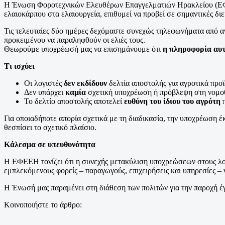
Η Ένωση Φοροτεχνικών Ελευθέρων Επαγγελματιών Ηρακλείου (ΕΦΕΕ
ελαιοκάρπου στα ελαιουργεία, επιθυμεί να προβεί σε σημαντικές δι
Τις τελευταίες δύο ημέρες δεχόμαστε συνεχώς τηλεφωνήματα από αγ
προκειμένου να παραληφθούν οι ελιές τους.
Θεωρούμε υποχρέωσή μας να επισημάνουμε ότι
η πληροφορία αυτ
Τι ισχύει
Οι λογιστές
δεν εκδίδουν
δελτία αποστολής για αγροτικά προϊ
Δεν υπάρχει
καμία
σχετική υποχρέωση ή πρόβλεψη στη νομοθ
Το δελτίο αποστολής αποτελεί
ευθύνη του ίδιου του αγρότη
π
Για οποιαδήποτε απορία σχετικά με τη διαδικασία, την υποχρέωση 
θεσπίσει το σχετικό πλαίσιο.
Κάλεσμα σε υπευθυνότητα
Η ΕΦΕΕΗ τονίζει ότι η συνεχής μετακύλιση υποχρεώσεων στους λογι
εμπλεκόμενους φορείς – παραγωγούς, επιχειρήσεις και υπηρεσίες – 
Η Ένωσή μας παραμένει στη διάθεση των πολιτών για την παροχή 
Κοινοποιήστε το άρθρο: