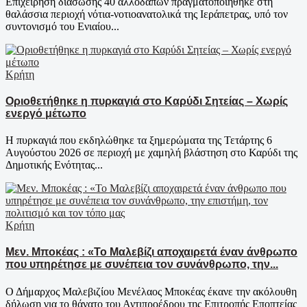
Επιχείρηση διάσωσης 40 αλλοδαπών πραγματοποιήθηκε στη
θαλάσσια περιοχή νότια-νοτιοανατολικά της Ιεράπετρας, υπό τον
συντονισμό του Ενιαίου...
Κρήτη
Οριοθετήθηκε η πυρκαγιά στο Καρύδι Σητείας – Χωρίς
ενεργό μέτωπο
Η πυρκαγιά που εκδηλώθηκε τα ξημερώματα της Τετάρτης 6
Αυγούστου 2026 σε περιοχή με χαμηλή βλάστηση στο Καρύδι της
Δημοτικής Ενότητας...
Κρήτη
Μεν. Μποκέας : «Το Μαλεβίζι αποχαιρετά έναν άνθρωπο
που υπηρέτησε με συνέπεια τον συνάνθρωπο, την...
Ο Δήμαρχος Μαλεβιζίου Μενέλαος Μποκέας έκανε την ακόλουθη
δήλωση για το θάνατο του Αντιπροέδρου της Επιτροπής Εποπτείας