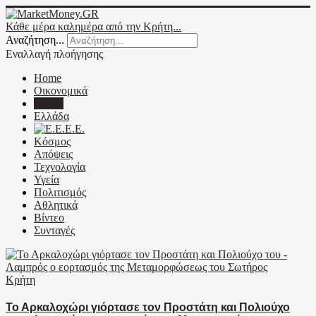
Κάθε μέρα καλημέρα από την Κρήτη...
Αναζήτηση...
Εναλλαγή πλοήγησης
Home
Οικονομικά
Κρήτη
Ελλάδα
Ε.Ε.
Κόσμος
Απόψεις
Τεχνολογία
Υγεία
Πολιτισμός
Αθλητικά
Βίντεο
Συνταγές
Κρήτη
Το Αρκαλοχώρι γιόρτασε τον Προστάτη και Πολιούχο