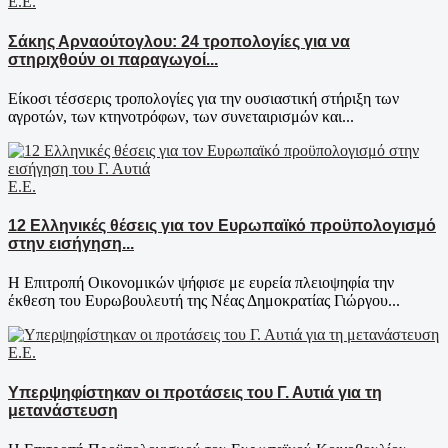
Ε.Ε.
Σάκης Αρναούτογλου: 24 τροπολογίες για να
στηριχθούν οι παραγωγοί...
Είκοσι τέσσερις τροπολογίες για την ουσιαστική στήριξη των
αγροτών, των κτηνοτρόφων, των συνεταιρισμών και...
Ε.Ε.
12 Ελληνικές θέσεις για τον Ευρωπαϊκό προϋπολογισμό
στην εισήγηση...
Η Επιτροπή Οικονομικών ψήφισε με ευρεία πλειοψηφία την
έκθεση του Ευρωβουλευτή της Νέας Δημοκρατίας Γιώργου...
Ε.Ε.
Υπερψηφίστηκαν οι προτάσεις του Γ. Αυτιά για τη
μετανάστευση