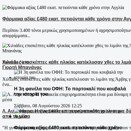
Φάρμακα αξίας £480 εκατ. πετιούνται κάθε χρόνο στην Αγ
Περίπου 3.400 τόνοι μερικώς χρησιμοποιημένων ή αχρησιμοποίητ
απορρίμματα...
Previous
Next
Χιλιάδες επισκέπτες κάθε ηλικίας κατέκλυσαν χθες το λιμά
Γιορτή Μπανάνας
Χιλιάδες επισκέπτες κάθε ηλικίας κατέκλυσαν το λιμάνι της Άρβης γ
ένα...
Η 3η φανέλα του ΟΦΗ: Το πορτοκαλί που κουβαλά
την ιστορία του
Σάββατο, 08 Αυγούστου 2026 12:25
Λ. Αυγενάκης: Η γυναικεία επιχειρηματικότητα είναι μια 
από τα μέσα
Φάρμακα αξίας £480 εκατ. πετιούνται κάθε χρόνο
"Η γυναικεία επιχειρηματικότητα είναι μια δύναμη που αλλάζει τον τό