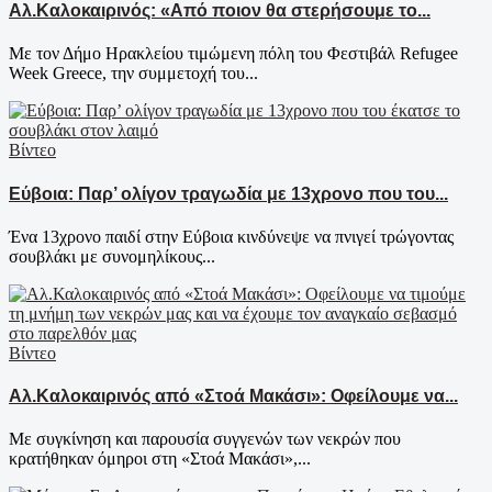
Αλ.Καλοκαιρινός: «Από ποιον θα στερήσουμε το...
Με τον Δήμο Ηρακλείου τιμώμενη πόλη του Φεστιβάλ Refugee
Week Greece, την συμμετοχή του...
Βίντεο
Εύβοια: Παρ’ ολίγον τραγωδία με 13χρονο που του...
Ένα 13χρονο παιδί στην Εύβοια κινδύνεψε να πνιγεί τρώγοντας
σουβλάκι με συνομηλίκους...
Βίντεο
Αλ.Καλοκαιρινός από «Στοά Μακάσι»: Οφείλουμε να...
Με συγκίνηση και παρουσία συγγενών των νεκρών που
κρατήθηκαν όμηροι στη «Στοά Μακάσι»,...