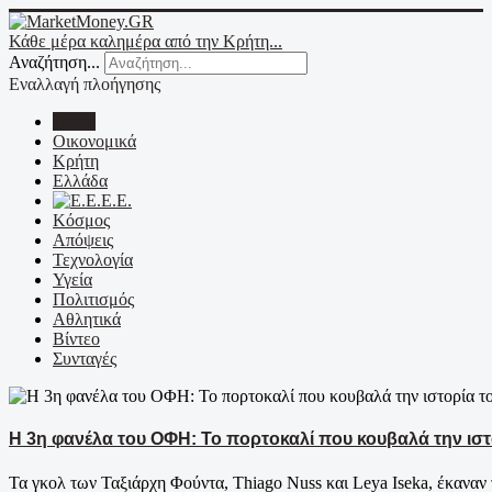
Κάθε μέρα καλημέρα από την Κρήτη...
Αναζήτηση...
Εναλλαγή πλοήγησης
Home
Οικονομικά
Κρήτη
Ελλάδα
Ε.Ε.
Κόσμος
Απόψεις
Τεχνολογία
Υγεία
Πολιτισμός
Αθλητικά
Βίντεο
Συνταγές
Η 3η φανέλα του ΟΦΗ: Το πορτοκαλί που κουβαλά την ιστ
Τα γκολ των Ταξιάρχη Φούντα, Thiago Nuss και Leya Iseka, έκαναν τ