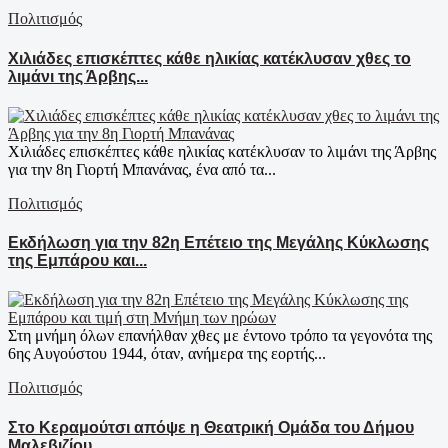
Πολιτισμός
Χιλιάδες επισκέπτες κάθε ηλικίας κατέκλυσαν χθες το
λιμάνι της Άρβης...
Χιλιάδες επισκέπτες κάθε ηλικίας κατέκλυσαν το λιμάνι της Άρβης
για την 8η Γιορτή Μπανάνας, ένα από τα...
Πολιτισμός
Εκδήλωση για την 82η Επέτειο της Μεγάλης Κύκλωσης
της Εμπάρου και...
Στη μνήμη όλων επανήλθαν χθες με έντονο τρόπο τα γεγονότα της
6ης Αυγούστου 1944, όταν, ανήμερα της εορτής...
Πολιτισμός
Στο Κεραμούτσι απόψε η Θεατρική Ομάδα του Δήμου
Μαλεβιζίου