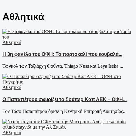
Αθλητικά
Αθλητικά
Η 3η φανέλα του ΟΦΗ: Το πορτοκαλί που κουβαλά...
Τα γκολ των Ταξιάρχη Φούντα, Thiago Nuss και Leya Iseka,...
Αθλητικά
Ο Παπαπέτρου σφυρίζει το Σούπερ Καπ ΑΕΚ – ΟΦΗ...
Τον Τάσο Παπαπέτρου όρισε η Κεντρική Επιτροπή Διαιτησίας...
Αθλητικά