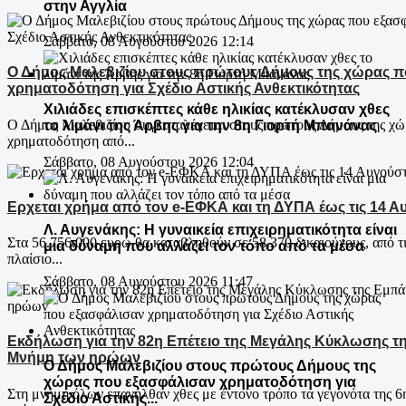
στην Αγγλία
Σάββατο, 08 Αυγούστου 2026 12:14
Ο Δήμος Μαλεβιζίου στους πρώτους Δήμους της χώρας 
χρηματοδότηση για Σχέδιο Αστικής Ανθεκτικότητας
Χιλιάδες επισκέπτες κάθε ηλικίας κατέκλυσαν χθες
Ο Δήμος Μαλεβιζίου συγκαταλέγεται στους πρώτους Δήμους της χώ
το λιμάνι της Άρβης για την 8η Γιορτή Μπανάνας
χρηματοδότηση από...
Σάββατο, 08 Αυγούστου 2026 12:04
Ερχεται χρήμα από τον e-ΕΦΚΑ και τη ΔΥΠΑ έως τις 14 
Λ. Αυγενάκης: Η γυναικεία επιχειρηματικότητα είναι
Στα 56.756.000 ευρώ θα καταβληθούν σε 58.370 δικαιούχους, από τ
μια δύναμη που αλλάζει τον τόπο από τα μέσα
πλαίσιο...
Σάββατο, 08 Αυγούστου 2026 11:47
Εκδήλωση για την 82η Επέτειο της Μεγάλης Κύκλωσης τη
Μνήμη των ηρώων
Ο Δήμος Μαλεβιζίου στους πρώτους Δήμους της
χώρας που εξασφάλισαν χρηματοδότηση για
Στη μνήμη όλων επανήλθαν χθες με έντονο τρόπο τα γεγονότα της 6
Σχέδιο Αστικής...