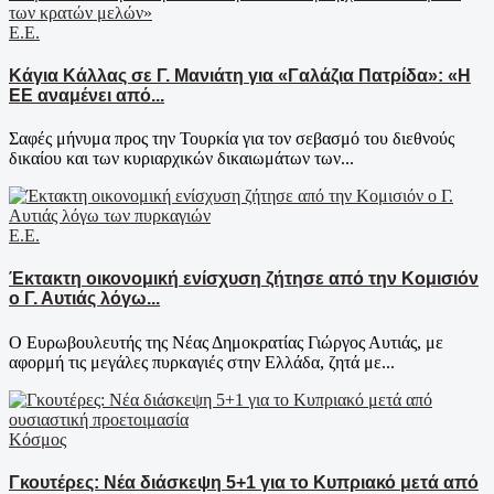
Ε.Ε.
Κάγια Κάλλας σε Γ. Μανιάτη για «Γαλάζια Πατρίδα»: «Η
ΕΕ αναμένει από...
Σαφές μήνυμα προς την Τουρκία για τον σεβασμό του διεθνούς
δικαίου και των κυριαρχικών δικαιωμάτων των...
Ε.Ε.
Έκτακτη οικονομική ενίσχυση ζήτησε από την Κομισιόν
ο Γ. Αυτιάς λόγω...
Ο Ευρωβουλευτής της Νέας Δημοκρατίας Γιώργος Αυτιάς, με
αφορμή τις μεγάλες πυρκαγιές στην Ελλάδα, ζητά με...
Κόσμος
Γκουτέρες: Νέα διάσκεψη 5+1 για το Κυπριακό μετά από