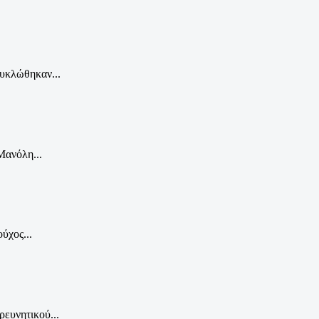
κυκλώθηκαν...
Μανόλη...
ύχος...
ρευνητικού...