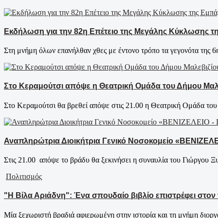
Εκδήλωση για την 82η Επέτειο της Μεγάλης Κύκλωσης τ
Στη μνήμη όλων επανήλθαν χθες με έντονο τρόπο τα γεγονότα της 6
Στο Κεραμούτσι απόψε η Θεατρική Ομάδα του Δήμου Μαλ
Στο Κεραμούτσι θα βρεθεί απόψε στις 21.00 η Θεατρική Ομάδα του 
Αναπληρώτρια Διοικήτρια Γενικό Νοσοκομείο «ΒΕΝΙΖΕΛ
Στις 21.00 απόψε το βράδυ θα ξεκινήσει η συναυλία του Γιώργου Ξ
Πολιτισμός
"Η Βίλα Αριάδνη": Ένα σπουδαίο βιβλίο επιστρέφει στον 
Μία ξεχωριστή βραδιά αφιερωμένη στην ιστορία και τη μνήμη διοργ