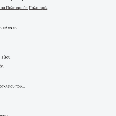
Πολιτισμός
 «Από το...
Τίτου...
ός
ακλείου που...
ήμος...