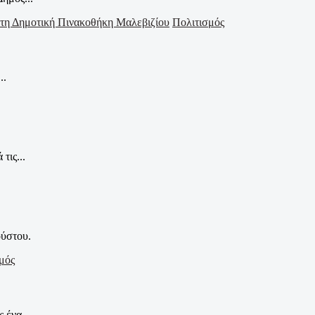
Πολιτισμός
..
τις...
ούστου.
μός
 ένα...