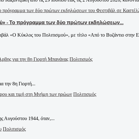
μού» - Το πρόγραμμα των δύο πρώτων εκδηλώσεων...
βάλ «Ο Κύκλος του Πολιτισμού», με τίτλο «Από το Βυζάντιο στην Εν
Πολιτισμός
α την 8η Γιορτή...
Πολιτισμός
ς Αυγούστου 1944, όταν,...
Πολιτισμός