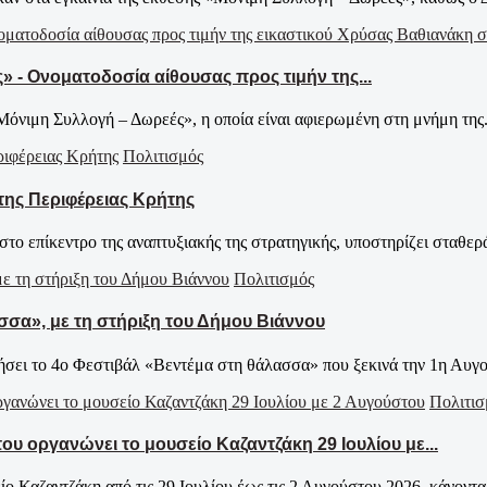
 - Ονοματοδοσία αίθουσας προς τιμήν της...
Μόνιμη Συλλογή – Δωρεές», η οποία είναι αφιερωμένη στη μνήμη της.
Πολιτισμός
της Περιφέρειας Κρήτης
το επίκεντρο της αναπτυξιακής της στρατηγικής, υποστηρίζει σταθερά 
Πολιτισμός
σσα», με τη στήριξη του Δήμου Βιάννου
νήσει το 4ο Φεστιβάλ «Βεντέμα στη θάλασσα» που ξεκινά την 1η Αυγ
Πολιτισ
 οργανώνει το μουσείο Καζαντζάκη 29 Ιουλίου με...
αζαντζάκη από τις 29 Ιουλίου έως τις 2 Αυγούστου 2026, κάνοντας