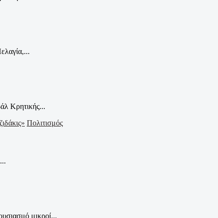
λαγία,...
λ Κρητικής...
Πολιτισμός
..
υσιασμό μικροί...