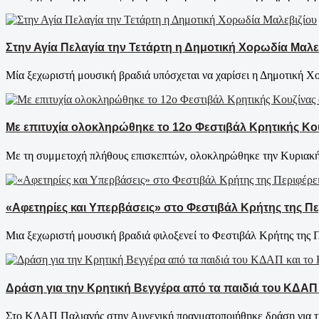
Στην Αγία Πελαγία την Τετάρτη η Δημοτική Χορωδία Μαλε
Μία ξεχωριστή μουσική βραδιά υπόσχεται να χαρίσει η Δημοτική Χο
Με επιτυχία ολοκληρώθηκε το 12ο Φεστιβάλ Κρητικής Κο
Με τη συμμετοχή πλήθους επισκεπτών, ολοκληρώθηκε την Κυριακή
«Αφετηρίες και Υπερβάσεις» στο Φεστιβάλ Κρήτης της Πε
Μια ξεχωριστή μουσική βραδιά φιλοξενεί το Φεστιβάλ Κρήτης της Πε
Δράση για την Κρητική Βεγγέρα από τα παιδιά του ΚΔΑΠ
Στο ΚΔΑΠ Παλιανής στην Αυγενική πραγματοποιήθηκε δράση για τη