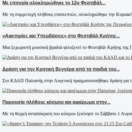
Με επιτυχία ολοκληρώθηκε το 12ο Φεστιβάλ...
Με τη συμμετοχή πλήθους επισκεπτών, ολοκληρώθηκε την Κυριακή 
«Αφετηρίες και Υπερβάσεις» στο Φεστιβάλ Κρήτης...
Μια ξεχωριστή μουσική βραδιά φιλοξενεί το Φεστιβάλ Κρήτης της Πε
Δράση για την Κρητική Βεγγέρα από τα παιδιά του...
Στο ΚΔΑΠ Παλιανής στην Αυγενική πραγματοποιήθηκε δράση για τ
Παρουσία πλήθους κόσμου και αφιέρωμα στην...
Με τη θερμή ανταπόκριση του κόσμου ξεκίνησε το Σάββατο 1 Αυγού