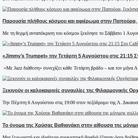
Παρουσία πλήθους κόσμου και αφιέρωμα στην Παπούρα, ξε
Με τη θερμή ανταπόκριση του κόσμου ξεκίνησε το Σάββατο 1 Αυγού
«Jimmy’s Trumpet» την Τετάρτη 5 Αυγούστου στις 21:15 Σ
«Με Jazz διάθεση» συνεχίζει κάθε Τετάρτη βράδυ – και τον μήνα Αύ
Ξεκινούν οι καλοκαιρινές συναυλίες της Φιλαρμονικής Ο
Την Πέμπτη 6 Αυγούστου στις 19:00 στον πεζόδρομο της Λ. Δικαιοσ
Το όνομα της Χρύσας Βαθιανάκη στην αίθουσα της μόνιμ
Μια ξεχωριστή και ιδιαίτερα συγκινητική βραδιά έζησαν όσοι βρέθη