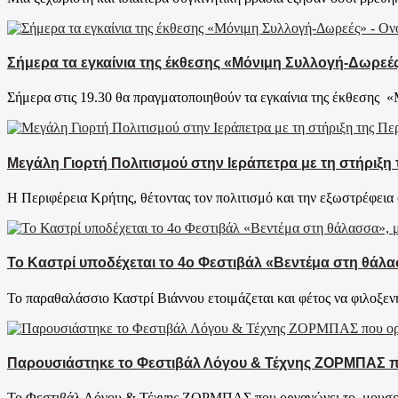
Σήμερα τα εγκαίνια της έκθεσης «Μόνιμη Συλλογή-Δωρεές»
Σήμερα στις 19.30 θα πραγματοποιηθούν τα εγκαίνια της έκθεσης «
Μεγάλη Γιορτή Πολιτισμού στην Ιεράπετρα με τη στήριξη 
Η Περιφέρεια Κρήτης, θέτοντας τον πολιτισμό και την εξωστρέφεια σ
Το Καστρί υποδέχεται το 4ο Φεστιβάλ «Βεντέμα στη θάλα
Το παραθαλάσσιο Καστρί Βιάννου ετοιμάζεται και φέτος να φιλοξε
Παρουσιάστηκε το Φεστιβάλ Λόγου & Τέχνης ΖΟΡΜΠΑΣ που
To Φεστιβάλ Λόγου & Τέχνης ΖΟΡΜΠΑΣ που οργανώνει το μουσείο Κ