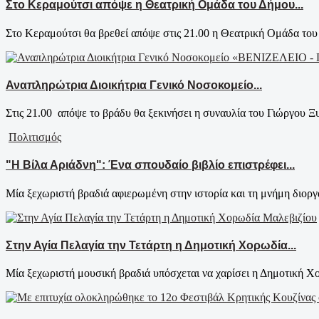
Στο Κεραμούτσι απόψε η Θεατρική Ομάδα του Δήμου...
Στο Κεραμούτσι θα βρεθεί απόψε στις 21.00 η Θεατρική Ομάδα του 
Αναπληρώτρια Διοικήτρια Γενικό Νοσοκομείο...
Στις 21.00 απόψε το βράδυ θα ξεκινήσει η συναυλία του Γιώργου Ξυ
Πολιτισμός
"Η Βίλα Αριάδνη": Ένα σπουδαίο βιβλίο επιστρέφει...
Μία ξεχωριστή βραδιά αφιερωμένη στην ιστορία και τη μνήμη διοργ
Στην Αγία Πελαγία την Τετάρτη η Δημοτική Χορωδία...
Μία ξεχωριστή μουσική βραδιά υπόσχεται να χαρίσει η Δημοτική Χο