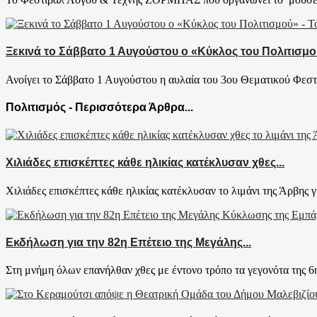
Ξεκινά το Σάββατο 1 Αυγούστου ο «Κύκλος του Πολιτισ
Ανοίγει το Σάββατο 1 Αυγούστου η αυλαία του 3ου Θεματικού Φεστι
Πολιτισμός - Περισσότερα Άρθρα...
Χιλιάδες επισκέπτες κάθε ηλικίας κατέκλυσαν χθες...
Χιλιάδες επισκέπτες κάθε ηλικίας κατέκλυσαν το λιμάνι της Άρβης γι
Εκδήλωση για την 82η Επέτειο της Μεγάλης...
Στη μνήμη όλων επανήλθαν χθες με έντονο τρόπο τα γεγονότα της 6η