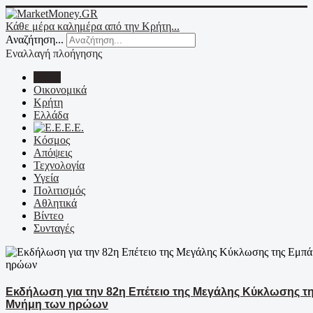
Κάθε μέρα καλημέρα από την Κρήτη...
Αναζήτηση...
Εναλλαγή πλοήγησης
Home
Οικονομικά
Κρήτη
Ελλάδα
Ε.Ε.
Κόσμος
Απόψεις
Τεχνολογία
Υγεία
Πολιτισμός
Αθλητικά
Βίντεο
Συνταγές
Εκδήλωση για την 82η Επέτειο της Μεγάλης Κύκλωσης τη
Μνήμη των ηρώων