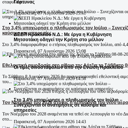
Γόρτυνας
σταφυλιών...
Παρασκευή, 07 Αυγούστου 2026 15:41
Στο 3,4% υποχώρησε ο πληθωρισμός τον Ιούλιο – Συνεχίζο
καύσιμα και υπηρεσίες
ΔΕΕΠ Ηρακλείου Ν.Δ.: Με έργα η Κυβέρνηση
Μητσοτάκη οδηγεί την Κρήτη στο μέλλον
Στο 3,4% διαμορφώθηκε ο ετήσιος πληθωρισμός τον Ιούλιο, από 4,4
Παρασκευή, 07 Αυγούστου 2026 15:08
Εθελοντική αιμοδοσία στο αίθριο της Λότζια το Σάββατο 0
Οι τιμές οινοστάφυλων από την Ενωση Ηρακλείου
Το Σάββατο 8 Αυγούστου 2026 θα πραγματοποιηθεί εθελοντική αιμο
Παρασκευή, 07 Αυγούστου 2026 14:58
του...
Στο 3,4% υποχώρησε ο πληθωρισμός τον Ιούλιο –
Τον Νοέμβριο του 2028 στόχος η λειτουργία του νέου αερ
Συνεχίζονται οι ανατιμήσεις σε καύσιμα και
υπηρεσίες
Τον Νοέμβριο του 2028 αναμένεται να τεθεί σε λειτουργία το νέο 
στο...
Παρασκευή, 07 Αυγούστου 2026 14:43