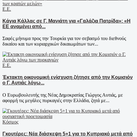
Ε.Ε.
Κάγια Κάλλας σε Γ. Μανιάτη για «Γαλάζια Πατρίδα»: «Η
ΕΕ αναμένει από...
Σαφές μήνυμα προς την Τουρκία για τον σεβασμό του διεθνούς
δικαίου και των κυριαρχικών δικαιωμάτων των...
Ε.Ε.
Έκτακτη οικονομική ενίσχυση ζήτησε από την Κομισιόν
ο Γ. Αυτιάς λόγω...
Ο Ευρωβουλευτής της Νέας Δημοκρατίας Γιώργος Αυτιάς, με
αφορμή τις μεγάλες πυρκαγιές στην Ελλάδα, ζητά με...
Κόσμος
Γκουτέρες: Νέα διάσκεψη 5+1 για το Κυπριακό μετά από