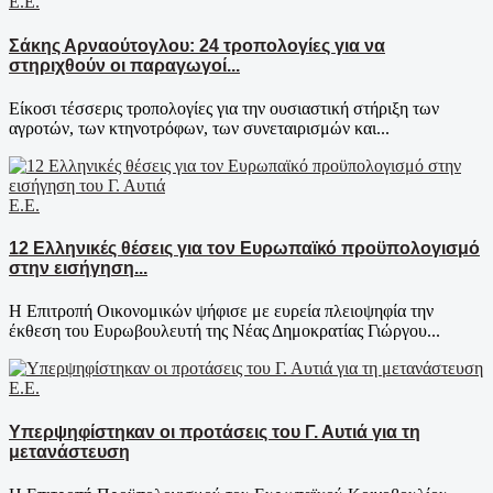
Ε.Ε.
Σάκης Αρναούτογλου: 24 τροπολογίες για να
στηριχθούν οι παραγωγοί...
Είκοσι τέσσερις τροπολογίες για την ουσιαστική στήριξη των
αγροτών, των κτηνοτρόφων, των συνεταιρισμών και...
Ε.Ε.
12 Ελληνικές θέσεις για τον Ευρωπαϊκό προϋπολογισμό
στην εισήγηση...
Η Επιτροπή Οικονομικών ψήφισε με ευρεία πλειοψηφία την
έκθεση του Ευρωβουλευτή της Νέας Δημοκρατίας Γιώργου...
Ε.Ε.
Υπερψηφίστηκαν οι προτάσεις του Γ. Αυτιά για τη
μετανάστευση