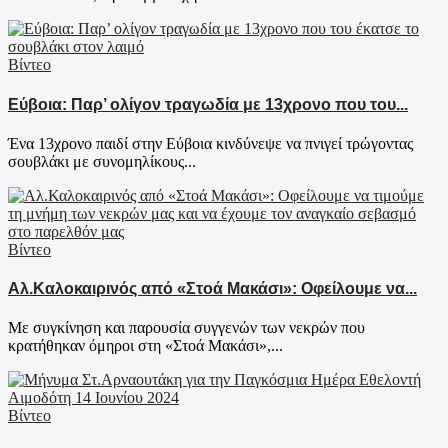
Βίντεο
Εύβοια: Παρ’ ολίγον τραγωδία με 13χρονο που του...
Ένα 13χρονο παιδί στην Εύβοια κινδύνεψε να πνιγεί τρώγοντας
σουβλάκι με συνομηλίκους...
Βίντεο
Αλ.Καλοκαιρινός από «Στοά Μακάσι»: Οφείλουμε να...
Με συγκίνηση και παρουσία συγγενών των νεκρών που
κρατήθηκαν όμηροι στη «Στοά Μακάσι»,...
Βίντεο