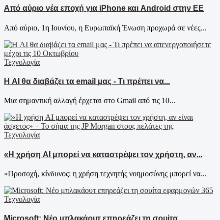
Από αύριο νέα εποχή για iPhone και Android στην ΕΕ
Από αύριο, 1η Ιουνίου, η Ευρωπαϊκή Ένωση προχωρά σε νέες...
Τεχνολογία
Η AI θα διαβάζει τα email μας - Τι πρέπει να...
Μια σημαντική αλλαγή έρχεται στο Gmail από τις 10...
Τεχνολογία
«Η χρήση AI μπορεί να καταστρέψει τον χρήστη, αν...
«Προσοχή, κίνδυνος: η χρήση τεχνητής νοημοσύνης μπορεί να...
Τεχνολογία
Microsoft: Νέο μπλακάουτ επηρεάζει τη σουίτα...