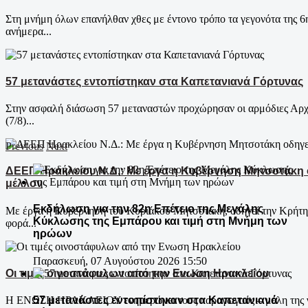
Στη μνήμη όλων επανήλθαν χθες με έντονο τρόπο τα γεγονότα της 6
ανήμερα...
57 μετανάστες εντοπίστηκαν στα Καπετανιανά Γόρτυνας
Στην ασφαλή διάσωση 57 μεταναστών προχώρησαν οι αρμόδιες Αρχ
(7/8)...
Previous
Next
ΔΕΕΠ Ηρακλείου Ν.Δ.: Με έργα η Κυβέρνηση Μητσοτάκη 
μέλλον
Εκδήλωση για την 82η Επέτειο της Μεγάλης
Με έργα η Κυβέρνηση του Κυριάκου Μητσοτάκη, οδηγεί την Κρήτη 
Κύκλωσης της Εμπάρου και τιμή στη Μνήμη των
φορά...
ηρώων
Παρασκευή, 07 Αυγούστου 2026 15:50
Οι τιμές οινοστάφυλων από την Ενωση Ηρακλείου
57 μετανάστες εντοπίστηκαν στα Καπετανιανά
Η ΕΝΩΣΗ ΗΡΑΚΛΕΙΟΥ ενημερώνει τους παραγωγούς – μέλη της για 