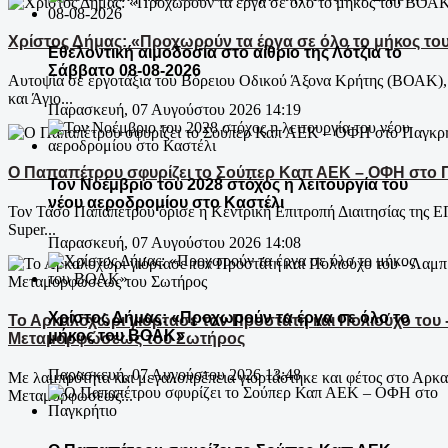
Χρίστος Δήμας: «Προχωρούν τα έργα σε όλο το μήκος τ
Εθελοντική αιμοδοσία στο αίθριο της Λότζια το
Σάββατο 08-08-2026
Αυτοψία σε εργοτάξια του Βόρειου Οδικού Άξονα Κρήτης (ΒΟΑΚ),
και Άγιο...
Παρασκευή, 07 Αυγούστου 2026 14:19
Ο Παπαπέτρου σφυρίζει το Σούπερ Καπ ΑΕΚ – ΟΦΗ στο 
Τον Νοέμβριο του 2028 στόχος η λειτουργία του
νέου αεροδρομίου στο Καστέλι
Τον Τάσο Παπαπέτρου όρισε η Κεντρική Επιτροπή Διαιτησίας της Ε
Super...
Παρασκευή, 07 Αυγούστου 2026 14:08
Χρίστος Δήμας: «Προχωρούν τα έργα σε όλο το
Το Αρκαλοχώρι γιόρτασε τον Προστάτη και Πολιούχο του 
μήκος του ΒΟΑΚ»
Μεταμορφώσεως του Σωτήρος
Παρασκευή, 07 Αυγούστου 2026 13:48
Με λαμπρότητα και μεγαλοπρέπεια γιορτάστηκε και φέτος στο Αρκα
Μεταμορφώσεως...