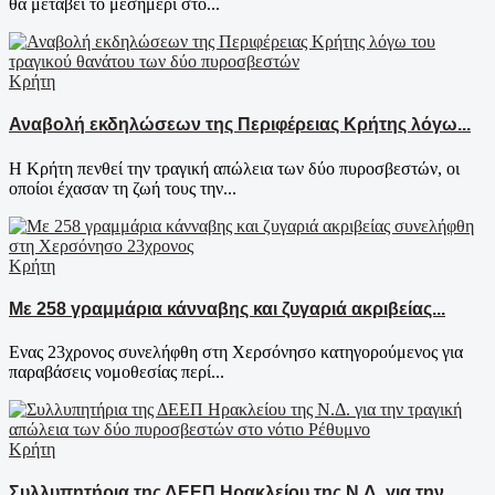
θα μεταβεί το μεσημέρι στο...
Κρήτη
Αναβολή εκδηλώσεων της Περιφέρειας Κρήτης λόγω...
Η Κρήτη πενθεί την τραγική απώλεια των δύο πυροσβεστών, οι
οποίοι έχασαν τη ζωή τους την...
Κρήτη
Με 258 γραμμάρια κάνναβης και ζυγαριά ακριβείας...
Ενας 23χρονος συνελήφθη στη Χερσόνησο κατηγορούμενος για
παραβάσεις νομοθεσίας περί...
Κρήτη
Συλλυπητήρια της ΔΕΕΠ Ηρακλείου της Ν.Δ. για την...