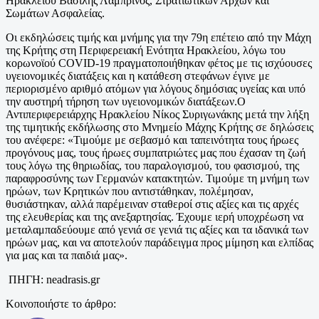
Ηρακλείου Βασίλης Λαμπρινός, Στρατιωτικών Αρχών και
Σωμάτων Ασφαλείας.
Οι εκδηλώσεις τιμής και μνήμης για την 79η επέτειο από την Μάχη
της Κρήτης στη Περιφερειακή Ενότητα Ηρακλείου, λόγω του
κορωνοϊού COVID-19 πραγματοποιήθηκαν φέτος με τις ισχύουσες
υγειονομικές διατάξεις και η κατάθεση στεφάνων έγινε με
περιορισμένο αριθμό ατόμων για λόγους δημόσιας υγείας και υπό
την αυστηρή τήρηση των υγειονομικών διατάξεων.Ο
Αντιπεριφερειάρχης Ηρακλείου Νίκος Συριγωνάκης μετά την λήξη
της τιμητικής εκδήλωσης στο Μνημείο Μάχης Κρήτης σε δηλώσεις
του ανέφερε: «Τιμούμε με σεβασμό και ταπεινότητα τους ήρωες
προγόνους μας, τους ήρωες συμπατριώτες μας που έχασαν τη ζωή
τους λόγω της θηριωδίας, του παραλογισμού, του φασισμού, της
παραφροσύνης των Γερμανών κατακτητών. Τιμούμε τη μνήμη των
ηρώων, των Κρητικών που αντιστάθηκαν, πολέμησαν,
θυσιάστηκαν, αλλά παρέμειναν σταθεροί στις αξίες και τις αρχές
της ελευθερίας και της ανεξαρτησίας. Έχουμε ιερή υποχρέωση να
μεταλαμπαδεύουμε από γενιά σε γενιά τις αξίες και τα ιδανικά των
ηρώων μας, και να αποτελούν παράδειγμα προς μίμηση και ελπίδας
για μας και τα παιδιά μας».
ΠΗΓΗ: neadrasis.gr
Κοινοποιήστε το άρθρο: