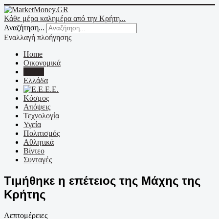
Κάθε μέρα καλημέρα από την Κρήτη...
Αναζήτηση...
Εναλλαγή πλοήγησης
Home
Οικονομικά
Κρήτη
Ελλάδα
Ε.Ε.
Κόσμος
Απόψεις
Τεχνολογία
Υγεία
Πολιτισμός
Αθλητικά
Βίντεο
Συνταγές
Τιμήθηκε η επέτειος της Μάχης της
Κρήτης
Λεπτομέρειες