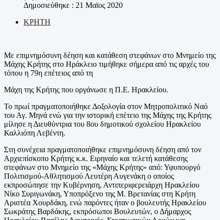
Δημοσιεύθηκε : 21 Μαϊος 2020
ΚΡΗΤΗ
Με επιμνημόσυνη δέηση και κατάθεση στεφάνων στο Μνημείο της
Μάχης Κρήτης στο Ηράκλειο τιμήθηκε σήμερα από τις αρχές του
τόπου η 79η επέτειος από τη
Μάχη της Κρήτης που οργάνωσε η Π.Ε. Ηρακλείου.
Το πρωί πραγματοποιήθηκε Δοξολογία στον Μητροπολιτικό Ναό
του Αγ. Μηνά ενώ για την ιστορική επέτειο της Μάχης της Κρήτης
μίλησε η Διευθύντρια του 8ου δημοτικού σχολείου Ηρακλείου
Καλλιόπη Λεβέντη.
Στη συνέχεια πραγματοποιήθηκε επιμνημόσυνη δέηση από τον
Αρχιεπίσκοπο Κρήτης κ.κ. Ειρηναίο και τελετή κατάθεσης
στεφάνων στο Μνημείο της «Μάχης Κρήτης» από: Υφυπουργό
Πολιτισμού-Αθλητισμού Λευτέρη Αυγενάκη ο οποίος
εκπροσώπησε την Κυβέρνηση, Αντιπεριφερειάρχη Ηρακλείου
Νίκο Συριγωνάκη, Υποπρόξενο της Μ. Βρετανίας στη Κρήτη
Αριστέα Χουρδάκη, ενώ παρόντες ήταν ο βουλευτής Ηρακλείου
Σωκράτης Βαρδάκης, εκπρόσωποι Βουλευτών, ο Δήμαρχος