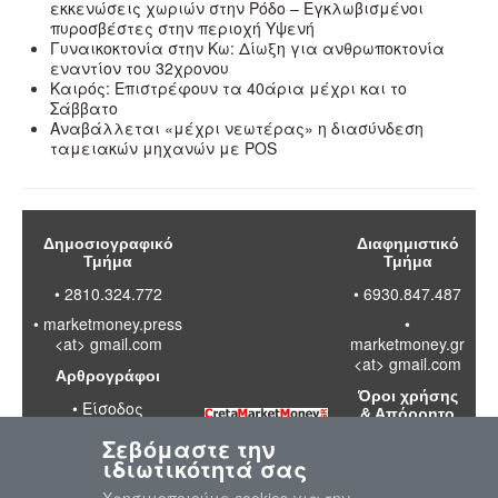
εκκενώσεις χωριών στην Ρόδο – Εγκλωβισμένοι
πυροσβέστες στην περιοχή Υψενή
Γυναικοκτονία στην Κω: Δίωξη για ανθρωποκτονία
εναντίον του 32χρονου
Καιρός: Επιστρέφουν τα 40άρια μέχρι και το
Σάββατο
Αναβάλλεται «μέχρι νεωτέρας» η διασύνδεση
ταμειακών μηχανών με POS
Δημοσιογραφικό
Διαφημιστικό
Τμήμα
Τμήμα
• 2810.324.772
• 6930.847.487
•
marketmoney.press
•
<at> gmail.com
marketmoney.gr
<at> gmail.com
Αρθρογράφοι
Όροι χρήσης
•
Είσοδος
& Απόρρητο
Σεβόμαστε την
•
Διαβάστε
ιδιωτικότητά σας
τους όρους
χρήσης της