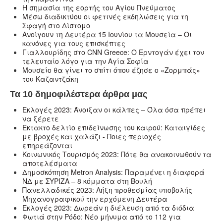
Η σημασία της εορτής του Αγίου Πνεύματος
Μέσω διαδικτύου οι φετινές εκδηλώσεις για τη
Σφαγή στο Δίστομο
Ανοίγουν τη Δευτέρα 15 Ιουνίου τα Μουσεία – Οι
κανόνες για τους επισκέπτες
Γιαλλουρίδης στο CNN Greece: Ο Ερντογάν έχει τον
τελευταίο λόγο για την Αγία Σοφία
Μουσείο θα γίνει το σπίτι όπου έζησε ο «Ζορμπάς»
του Καζαντζάκη
Τα 10 δημοφιλέστερα άρθρα μας
Εκλογές 2023: Άνοιξαν οι κάλπες – Όλα όσα πρέπει
να ξέρετε
Έκτακτο δελτίο επιδείνωσης του καιρού: Καταιγίδες
με βροχές και χαλάζι - Ποιες περιοχές
επηρεάζονται
Κοινωνικός Τουρισμός 2023: Πότε θα ανακοινωθούν τα
αποτελέσματα
Δημοσκόπηση Metron Analysis: Παραμένει η διαφορά
ΝΔ με ΣΥΡΙΖΑ – 8 κόμματα στη Βουλή
Πανελλαδικές 2023: Λήξη προθεσμίας υποβολής
Μηχανογραφικού την ερχόμενη Δευτέρα
Εκλογές 2023: Δωρεάν η διέλευση από τα διόδια
Φωτιά στην Ρόδο: Νέο μήνυμα από το 112 για