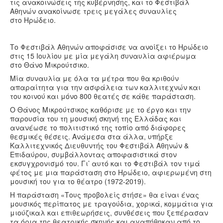
τις ανακοινώσεις της κυβέρνησης, και το Φεστιβάλ
Υγεία
Αθηνών ανακοίνωσε τρεις μεγάλες συναυλίες
στο Ηρώδειο.
Πολιτισμός
Αθλητικά
Το Φεστιβάλ Αθηνών αποφάσισε να ανοίξει το Ηρώδειο
στις 15 Ιουλίου με μία μεγάλη συναυλία αφιέρωμα
Βίντεο
στο Θάνο Μικρούτσικο.
Συνταγές
Μία συναυλία με όλα τα μέτρα που θα κριθούν
απαραίτητα για την ασφάλεια των καλλιτεχνών και
του κοινού και μόνο 800 θεατές σε κάθε παράσταση.
Ο Θάνος Μικρούτσικος καθόρισε με το έργο και την
παρουσία του τη μουσική σκηνή της Ελλάδας και
ανανέωσε το πολιτιστικό της τοπίο από διάφορες
θεσμικές θέσεις. Ανάμεσα στα άλλα, υπήρξε
Καλλιτεχνικός Διευθυντής του Φεστιβάλ Αθηνών &
Επιδαύρου, συμβάλλοντας αποφασιστικά στον
εκσυγχρονισμό του. Γι’ αυτό και το Φεστιβάλ τον τιμά
φέτος με μια παράσταση στο Ηρώδειο, αφιερωμένη στη
μουσική του για το θέατρο (1972-2019).
Η παράσταση «Τους προβολείς στήσε» θα είναι ένας
μουσικός περίπατος με τραγούδια, χορικά, κομμάτια για
μιούζικαλ και επιθεωρήσεις, συνθέσεις που ξεπέρασαν
τα όρια της θεατρικής σκηνής και αγαπήθηκαν από το