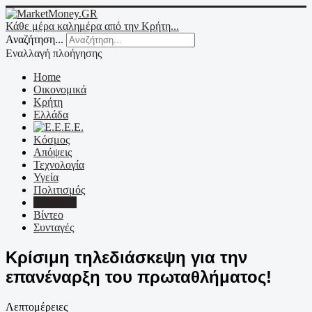
Κάθε μέρα καλημέρα από την Κρήτη...
Αναζήτηση...
Εναλλαγή πλοήγησης
Home
Οικονομικά
Κρήτη
Ελλάδα
Ε.Ε.
Κόσμος
Απόψεις
Τεχνολογία
Υγεία
Πολιτισμός
Αθλητικά
Βίντεο
Συνταγές
Κρίσιμη τηλεδιάσκεψη για την
επανέναρξη του πρωταθλήματος!
Λεπτομέρειες