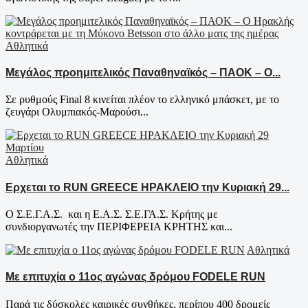
Αθλητικά
Μεγάλος προημιτελικός Παναθηναϊκός – ΠΑΟΚ – Ο...
Σε ρυθμούς Final 8 κινείται πλέον το ελληνικό μπάσκετ, με το
ζευγάρι Ολυμπιακός-Μαρούσι...
Αθλητικά
Ερχεται το RUN GREECE ΗΡΑΚΛΕΙΟ την Κυριακή 29...
O Σ.Ε.Γ.Α.Σ. και η Ε.Α.Σ. Σ.Ε.ΓΑ.Σ. Κρήτης με
συνδιοργανωτές την ΠΕΡΙΦΕΡΕΙΑ ΚΡΗΤΗΣ και...
Αθλητικά
Με επιτυχία ο 11ος αγώνας δρόμου FODELE RUN
Παρά τις δύσκολες καιρικές συνθήκες, περίπου 400 δρομείς