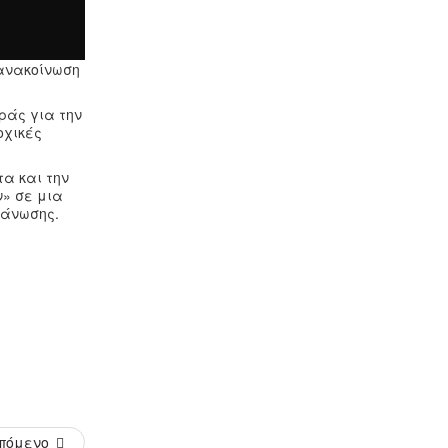
 ανακοίνωση
ράς για την
οχικές
τα και την
ν» σε μια
γάνωσης.
πόμενο