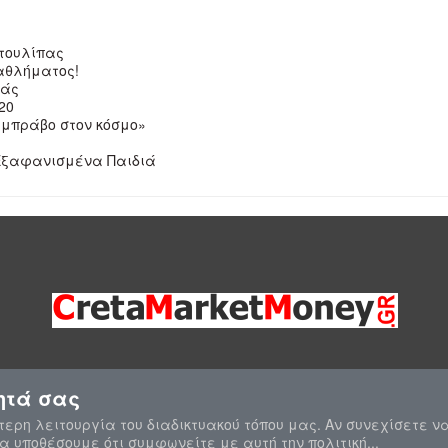
 τουλίπας
αθλήματος!
ιάς
20
 μπράβο στον κόσμο»
 Εξαφανισμένα Παιδιά
ητά σας
τερη λειτουργία του διαδικτυακού τόπου μας. Αν συνεχίσετε ν
θα υποθέσουμε ότι συμφωνείτε με αυτή την πολιτική...