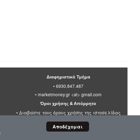
Διαφημιστικό Τμήμα
• 6930.847.487
•
marketmoney.gr <at> gmail.com
Όροι χρήσης & Απόρρητο
•
Διαβάστε τους όρους χρήσης της ιστοσελίδας
•
Πολιτική απορρήτου προσωπικών δεδομένων
Αποδέχομαι
α
"Επιστροφή στη Κορυφή"