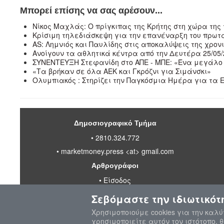
Μπορεί επίσης να σας αρέσουν...
Νίκος Μαχλάς: Ο πρίγκιπας της Κρήτης στη χώρα της
Κρίσιμη τηλεδιάσκεψη για την επανέναρξη του πρωτ
ΑS: Λημνιός και Παυλίδης στις αποκαλύψεις της χρον
Ανοίγουν τα αθλητικά κέντρα από την Δευτέρα 25/05/
ΣΥΝΕΝΤΕΥΞΗ Στεφανίδη στο ΑΠΕ - ΜΠΕ: «Ένα μεγάλο
«Τα βρήκαν σε όλα ΑΕΚ και Γκρόζνι για Σιμάνσκι»
Ολυμπιακός : Στηρίζει την Παγκόσμια Ημέρα για τα
Δημοσιογραφικό Τμήμα
• 2810.324.772
•
marketmoney.press <at> gmail.com
Αρθρογράφοι
•
Είσοδος
Σεβόμαστε την ιδιωτικότ
Χρησιμοποιούμε cookies για την καλύ
© 2020-2026 MarketMoney.GR
χρησιμοποιείτε αυτόν τον ιστότοπο, 