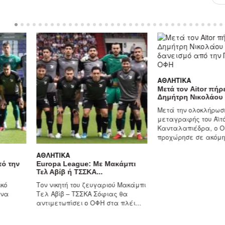
ΑΘΛΗΤΙΚΆ
Μετά τον Aitor πήρε
Δημήτρη Νικολάου μ
Μετά την ολοκλήρωσ
μεταγραφής του Αϊτ
Κανταλαπιέδρα, ο 
προχώρησε σε ακόμη 
ΑΘΛΗΤΙΚΆ
πό την
Europa League: Με Μακάμπι
Τελ Αβίβ ή ΤΣΣΚΑ...
κό
Τον νικητή του ζευγαριού Μακάμπι
ένα
Τελ Αβίβ – ΤΣΣΚΑ Σόφιας θα
αντιμετωπίσει ο ΟΦΗ στα πλέι...