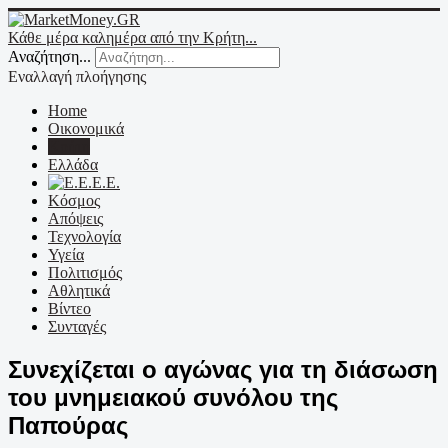
Κάθε μέρα καλημέρα από την Κρήτη...
Αναζήτηση...
Εναλλαγή πλοήγησης
Home
Οικονομικά
Κρήτη
Ελλάδα
Ε.Ε.
Κόσμος
Απόψεις
Τεχνολογία
Υγεία
Πολιτισμός
Αθλητικά
Βίντεο
Συνταγές
Συνεχίζεται ο αγώνας για τη διάσωση
του μνημειακού συνόλου της
Παπούρας