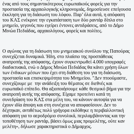
ένας από τους σημαντικότερους ευρωπαϊκούς φορείς για την
προστασία της αρχαιολογικής κληρονομιάς, δημοσίευσε επείγουσα
έκκληση για τη διάσωση του λόφου. Παρ’ όλα αυτά, η απόφαση
του ΚΑΣ ενέκρινε την εγκατάσταση των δύο ραντάρ δίπλα στο
μνημείο, γεγονός που εγείρει έντονες αντιδράσεις, από το Δήμο
Μινώα Πεδιάδας, αρχαιολόγους, φορείς και πολίτες.
Ο αγώνας για τη διάσωση του μνημειακού συνόλου της Παπούρας
συνεχίζεται δυναμικά. Ήδη, στο πλαίσιο της προσπάθειας
ανατροπής της απόφασης, έχουν συγκεντρωθεί 4.000 υπογραφές
διαδικτυακά, ενώ ο Δήμος Μινώα Πεδιάδας θα κάνει χρήση όλων
των ένδικων μέσων που έχει στη διάθεση του για τη διάσωση,
προστασία και επισκεψιμότητα του Μνημείου. "Δεν πτοούμαστε,
συνεχίζουμε με την ανάδειξη του θέματος σε διεθνές και
ευρωπαϊκό επίπεδο. Θα αξιοποιήσουμε κάθε θεσμικό βήμα για την
ανατροπή αυτής της απόφασης. Είχαμε προτείνει κατά τη
συνεδρίαση του ΚΑΣ στα μέλη του, να κάνουν αυτοψία για να
έχουν ιδία άποψη και στη συνέχεια να αποφασίσουν. Δεν το
δέχτηκαν, αντιθέτως πολύ γρήγορα εκδόθηκε η περιβαλλοντική
απόφαση για το αεροδρόμιο συνολικά, περιλαμβάνοντας και την
τοποθέτηση των ραντάρ, βάσει όμως μιας προμελέτης, ούτε καν
μελέτη», δήλωσε χαρακτηριστικά ο Δήμαρχος.