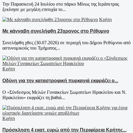
Την Παρασκευή 24 Ιουλίου στο πάρκο Μίνως της Ιεράπετρας
ξεκίνησε με μεγάλη επιτυχία το...
Κρήτη
Με κάνναβη συνελήφθη 23χρονος στο Ρέθυμνο
Συνελήφθη χθες (30.07.2026) σε περιοχή του Δήμου Ρεθύμνου από
αστυνομικούς του Τμήματος...
Κρήτη
Οδύνη για την καταστροφική πυρκαγιά εκφράζει ο...
Ο «Σύνδεσμος Μελών Γυναικείων Σωματείων Ηρακλείου και Ν.
Ηρακλείου» εκφράζει τη βαθιά...
Κρήτη
Πρόσκληση 4 εκατ. ευρώ από την Περιφέρεια Κρήτης...