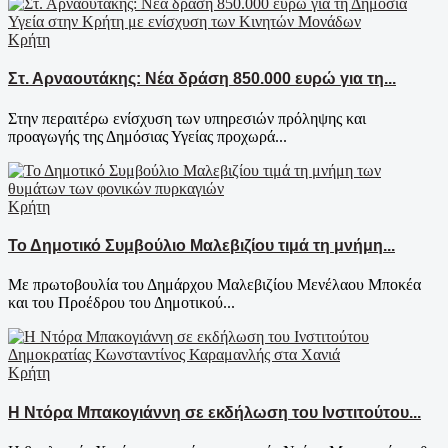
Κρήτη
Στ. Αρναουτάκης: Νέα δράση 850.000 ευρώ για τη...
Στην περαιτέρω ενίσχυση των υπηρεσιών πρόληψης και
προαγωγής της Δημόσιας Υγείας προχωρά...
Κρήτη
Το Δημοτικό Συμβούλιο Μαλεβιζίου τιμά τη μνήμη...
Με πρωτοβουλία του Δημάρχου Μαλεβιζίου Μενέλαου Μποκέα
και του Προέδρου του Δημοτικού...
Κρήτη
Η Ντόρα Μπακογιάννη σε εκδήλωση του Ινστιτούτου...