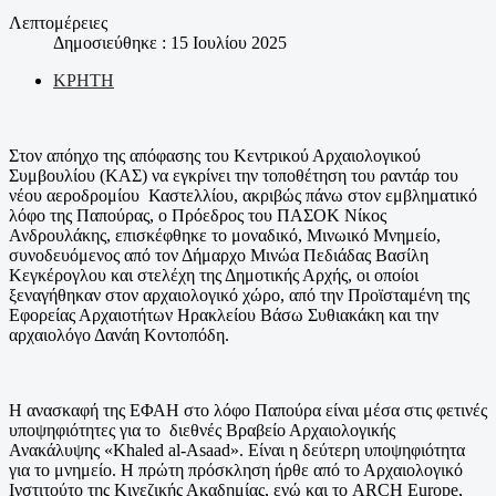
Λεπτομέρειες
Δημοσιεύθηκε : 15 Ιουλίου 2025
ΚΡΗΤΗ
Στον απόηχο της απόφασης του Κεντρικού Αρχαιολογικού
Συμβουλίου (ΚΑΣ) να εγκρίνει την τοποθέτηση του ραντάρ του
νέου αεροδρομίου Καστελλίου, ακριβώς πάνω στον εμβληματικό
λόφο της Παπούρας, ο Πρόεδρος του ΠΑΣΟΚ Νίκος
Ανδρουλάκης, επισκέφθηκε το μοναδικό, Μινωικό Μνημείο,
συνοδευόμενος από τον Δήμαρχο Μινώα Πεδιάδας Βασίλη
Κεγκέρογλου και στελέχη της Δημοτικής Αρχής, οι οποίοι
ξεναγήθηκαν στον αρχαιολογικό χώρο, από την Προϊσταμένη της
Εφορείας Αρχαιοτήτων Ηρακλείου Βάσω Συθιακάκη και την
αρχαιολόγο Δανάη Κοντοπόδη.
Η ανασκαφή της ΕΦΑΗ στο λόφο Παπούρα είναι μέσα στις φετινές
υποψηφιότητες για το διεθνές Βραβείο Αρχαιολογικής
Ανακάλυψης «Khaled al-Asaad». Είναι η δεύτερη υποψηφιότητα
για το μνημείο. Η πρώτη πρόσκληση ήρθε από το Αρχαιολογικό
Ινστιτούτο της Κινεζικής Ακαδημίας, ενώ και το ARCH Europe,