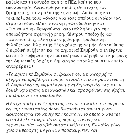
καθώς και τη συνεδρίαση της ΠΕΔ Κρήτης που
ακολούθησε. Αναφέρθηκε επίσης σε πτυχές του
ζητήματος, στον ρόλο της κεντρικής Διοίκησης και
τεκμηρίωσε τους λόγους για τους οποίους οι χώροι των
στρατοπέδων «Μπετεινάκη», «Θεοδοσάκη» και
«Γιακουμάκη» θεωρούνται ακατάλληλοι για την
οποιαδήποτε σχετική χρήση, Κέντρου Υποδοχής και
Ταυτοποίησης, Ελεγχόμενης Δομής Προσωρινής
Φιλοξενίας, Κλειστής Ελεγχόμενης Δομής. Ακολούθησε
διεξοδική συζήτηση και το Δημοτικό Συμβούλιο ενέκρινε
κατά πλειοψηφία την πρόταση που εισηγήθηκε εκ μέρους
της Δημοτικής Αρχής ο Δήμαρχος Ηρακλείου στην οποία
αναφέρεται:
«Το Δημοτικό Συμβούλιο Ηρακλείου, με αφορμή το
οξυμμένο πρόβλημα των μεταναστευτικών ροών από τη
Β. Αφρική και τη φημολογούμενη δημιουργία κλειστών
δομών κράτησης μεταναστών και προσφύγων στη Κρήτη,
επισημαίνει τα ακόλουθα:
Η διαχείριση του ζητήματος των μεταναστευτικών ροών
και της προστασίας όσων δικαιούνται άσυλο είναι
αρμοδιότητα του κεντρικού κράτους, το οποίο διαθέτει
κατάλληλες υπηρεσιακές δομές, πόρους και
τεχνογνωσία, λαμβάνοντας υπόψη ότι η Ελλάδα είναι
χώρα υποδοχής μεγάλων προσφυγικών και