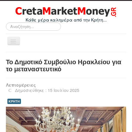
Κάθε μέρα καλημέρα από την Κρήτη...
Αναζήτηση...
Εναλλαγή
πλοήγησης
Home
Το Δημοτικό Συμβούλιο Ηρακλείου για
Οικονομικά
το μεταναστευτικό
Κρήτη
Λεπτομέρειες
Ελλάδα
Δημοσιεύθηκε : 15 Ιουλίου 2025
Ε.Ε.
ΚΡΗΤΗ
Κόσμος
Απόψεις
Τεχνολογία