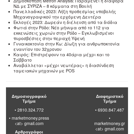
Δημοσκόπηση Metron Analysis: Παραμένει η διαφορά
ΝΔ με ΣΥΡΙΖΑ – 8 κόμματα στη Βουλή
Πανελλαδικές 2023: Λήξη προθεσμίας υποβολής
Μηχανογραφικού την ερχόμενη Δευτέρα
Εκλογές 2023: Δωρεάν η διέλευση από τα διόδια
Φωτιά στην Ρόδο: Νέο μήνυμα από το 112 για
εκκενώσεις χωριών στην Ρόδο – Εγκλωβισμένοι
πυροσβέστες στην περιοχή Υψενή
Γυναικοκτονία στην Κω: Δίωξη για ανθρωποκτονία
εναντίον του 32χρονου
Καιρός: Επιστρέφουν τα 40άρια μέχρι και το
Σάββατο
Αναβάλλεται «μέχρι νεωτέρας» η διασύνδεση
ταμειακών μηχανών με POS
Δημοσιογραφικό
Διαφημιστικό
Τμήμα
Τμήμα
• 2810.324.772
• 6930.847.487
•
marketmoney.press
•
<at> gmail.com
marketmoney.gr
<at> gmail.com
Αρθρογράφοι