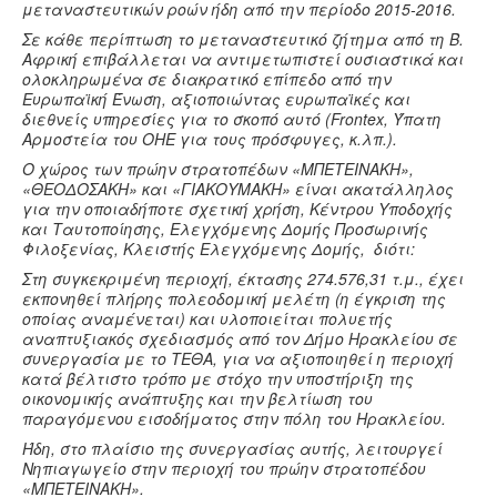
μεταναστευτικών ροών ήδη από την περίοδο 2015-2016.
Σε κάθε περίπτωση το μεταναστευτικό ζήτημα από τη Β.
Αφρική επιβάλλεται να αντιμετωπιστεί ουσιαστικά και
ολοκληρωμένα σε διακρατικό επίπεδο από την
Ευρωπαϊκή Ένωση, αξιοποιώντας ευρωπαϊκές και
διεθνείς υπηρεσίες για το σκοπό αυτό (Frontex, Ύπατη
Αρμοστεία του ΟΗΕ για τους πρόσφυγες, κ.λπ.).
Ο χώρος των πρώην στρατοπέδων «ΜΠΕΤΕΙΝΑΚΗ»,
«ΘΕΟΔΟΣΑΚΗ» και «ΓΙΑΚΟΥΜΑΚΗ» είναι ακατάλληλος
για την οποιαδήποτε σχετική χρήση, Κέντρου Υποδοχής
και Ταυτοποίησης, Ελεγχόμενης Δομής Προσωρινής
Φιλοξενίας, Κλειστής Ελεγχόμενης Δομής, διότι:
Στη συγκεκριμένη περιοχή, έκτασης 274.576,31 τ.μ., έχει
εκπονηθεί πλήρης πολεοδομική μελέτη (η έγκριση της
οποίας αναμένεται) και υλοποιείται πολυετής
αναπτυξιακός σχεδιασμός από τον Δήμο Ηρακλείου σε
συνεργασία με το ΤΕΘΑ, για να αξιοποιηθεί η περιοχή
κατά βέλτιστο τρόπο με στόχο την υποστήριξη της
οικονομικής ανάπτυξης και την βελτίωση του
παραγόμενου εισοδήματος στην πόλη του Ηρακλείου.
Ήδη, στο πλαίσιο της συνεργασίας αυτής, λειτουργεί
Νηπιαγωγείο στην περιοχή του πρώην στρατοπέδου
«ΜΠΕΤΕΙΝΑΚΗ».