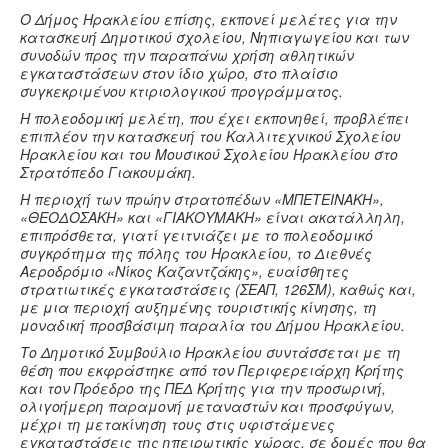
Ο Δήμος Ηρακλείου επίσης, εκπονεί μελέτες για την
κατασκευή Δημοτικού σχολείου, Νηπιαγωγείου και των
συνοδών προς την παραπάνω χρήση αθλητικών
εγκαταστάσεων στον ίδιο χώρο, στο πλαίσιο
συγκεκριμένου κτιριολογικού προγράμματος.
Η πολεοδομική μελέτη, που έχει εκπονηθεί, προβλέπει
επιπλέον την κατασκευή του Καλλιτεχνικού Σχολείου
Ηρακλείου και του Μουσικού Σχολείου Ηρακλείου στο
Στρατόπεδο Γιακουμάκη.
Η περιοχή των πρώην στρατοπέδων «ΜΠΕΤΕΙΝΑΚΗ»,
«ΘΕΟΔΟΣΑΚΗ» και «ΓΙΑΚΟΥΜΑΚΗ» είναι ακατάλληλη,
επιπρόσθετα, γιατί γειτνιάζει με το πολεοδομικό
συγκρότημα της πόλης του Ηρακλείου, το Διεθνές
Αεροδρόμιο «Νίκος Καζαντζάκης», ευαίσθητες
στρατιωτικές εγκαταστάσεις (ΣΕΑΠ, 126ΣΜ), καθώς και,
με μια περιοχή αυξημένης τουριστικής κίνησης, τη
μοναδική προσβάσιμη παραλία του Δήμου Ηρακλείου.
Το Δημοτικό Συμβούλιο Ηρακλείου συντάσσεται με τη
θέση που εκφράστηκε από τον Περιφερειάρχη Κρήτης
και τον Πρόεδρο της ΠΕΔ Κρήτης για την προσωρινή,
ολιγοήμερη παραμονή μεταναστών και προσφύγων,
μέχρι τη μετακίνηση τους στις υφιστάμενες
εγκαταστάσεις της ηπειρωτικής χώρας, σε δομές που θα