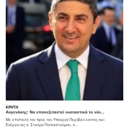
ΚΡΉΤΗ
νεξεταστεί ουσιαστικά το νέο...
Λύματα στον παλαιό 
ρος τον Υπουργό Περιβάλλοντος και
Θέση της δημοτικής π
ο Παπασταύρου, ο...
τη διοχέτευση λυμάτων