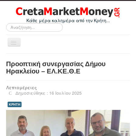
Κάθε μέρα καλημέρα από την Κρήτη...
Αναζήτηση...
Εναλλαγή
πλοήγησης
Home
Προοπτική συνεργασίας Δήμου
Οικονομικά
Ηρακλείου – ΕΛ.ΚΕ.Θ.Ε
Κρήτη
Λεπτομέρειες
Ελλάδα
Δημοσιεύθηκε : 16 Ιουλίου 2025
Ε.Ε.
ΚΡΗΤΗ
Κόσμος
Απόψεις
Τεχνολογία