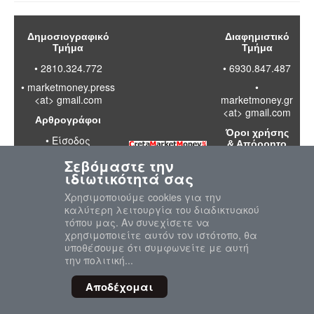
Δημοσιογραφικό
Διαφημιστικό
Τμήμα
Τμήμα
• 2810.324.772
• 6930.847.487
•
marketmoney.press
•
<at> gmail.com
marketmoney.gr
<at> gmail.com
Αρθρογράφοι
Όροι χρήσης
•
Είσοδος
& Απόρρητο
Σεβόμαστε την
•
Διαβάστε
ιδιωτικότητά σας
τους όρους
χρήσης της
Χρησιμοποιούμε cookies για την
ιστοσελίδας
καλύτερη λειτουργία του διαδικτυακού
•
Πολιτική
τόπου μας. Αν συνεχίσετε να
απορρήτου
χρησιμοποιείτε αυτόν τον ιστότοπο, θα
προσωπικών
υποθέσουμε ότι συμφωνείτε με αυτή
δεδομένων
την πολιτική...
Αποδέχομαι
© 2020-2026 MarketMoney.GR
"Επιστροφή στη Κορυφή"