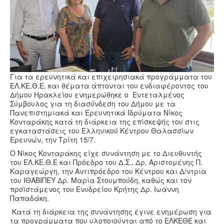
Υγεία
Πολιτισμός
Αθλητικά
Βίντεο
Συνταγές
Για τα ερευνητικά και επιχειρησιακά προγράμματα του
ΕΛ.ΚΕ.Θ.Ε. και θέματα άπτονται του ενδιαφέροντος του
Δήμου Ηρακλείου ενημερώθηκε ο Εντεταλμένος
Σύμβουλος για τη διασύνδεση του Δήμου με τα
Πανεπιστημιακά και Ερευνητικά Ιδρύματα Νίκος
Κονταράκης κατά τη διάρκεια της επίσκεψής του στις
εγκαταστάσεις του Ελληνικού Κέντρου Θαλασσίων
Ερευνών, την Τρίτη 15/7.
Ο Νίκος Κονταράκης είχε συνάντηση με το Διευθυντής
του ΕΛ.ΚΕ.Θ.Ε και Πρόεδρο του Δ.Σ., Δρ. Αριστομένης Π.
Καραγεώργη, την Αντιπρόεδρο του Κέντρου και Δ/ντρια
του ΙΘΑΒΙΠΕΥ Δρ. Μαρία Στουμπούδη, καθώς και τον
προϊστάμενος του Ενυδρείου Κρήτης Δρ. Ιωάννη
Παπαδάκη.
Κατά τη διάρκεια της συνάντησης έγινε ενημέρωση για
τα προγράμματα που υλοποιούνται από το ΕΛΚΕΘΕ και