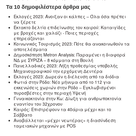
Τα 10 δημοφιλέστερα άρθρα μας
Εκλογές 2023: Άνοιξαν οι κάλπες – Όλα όσα πρέπει
να ξέρετε
Έκτακτο δελτίο επιδείνωσης του καιρού: Καταιγίδες
με βροχές και χαλάζι - Ποιες περιοχές
επηρεάζονται
Κοινωνικός Τουρισμός 2023: Πότε θα ανακοινωθούν τα
αποτελέσματα
Δημοσκόπηση Metron Analysis: Παραμένει η διαφορά
ΝΔ με ΣΥΡΙΖΑ – 8 κόμματα στη Βουλή
Πανελλαδικές 2023: Λήξη προθεσμίας υποβολής
Μηχανογραφικού την ερχόμενη Δευτέρα
Εκλογές 2023: Δωρεάν η διέλευση από τα διόδια
Φωτιά στην Ρόδο: Νέο μήνυμα από το 112 για
εκκενώσεις χωριών στην Ρόδο – Εγκλωβισμένοι
πυροσβέστες στην περιοχή Υψενή
Γυναικοκτονία στην Κω: Δίωξη για ανθρωποκτονία
εναντίον του 32χρονου
Καιρός: Επιστρέφουν τα 40άρια μέχρι και το
Σάββατο
Αναβάλλεται «μέχρι νεωτέρας» η διασύνδεση
ταμειακών μηχανών με POS