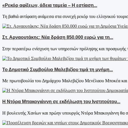
«Ρεκόρ αφίξεων, άδεια ταμεία – Η εστίαση...
Τη βαθιά αντίφαση ανάμεσα στα συνεχή ρεκόρ του ελληνικού τουρισ
Στ. Αρναουτάκης: Νέα δράση 850.000 ευρώ για τη...
Στην περαιτέρω ενίσχυση των υπηρεσιών πρόληψης και προαγωγής τ
Το Δημοτικό Συμβούλιο Μαλεβιζίου τιμά τη μνήμη...
Με πρωτοβουλία του Δημάρχου Μαλεβιζίου Μενέλαου Μποκέα και τ
Η Ντόρα Μπακογιάννη σε εκδήλωση του Ινστιτούτου...
Η βουλευτής Χανίων και πρώην υπουργός Ντόρα Μπακογιάννη θα συ