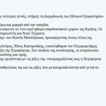
ις νεότερες γενιές, στήριξε τη διοργάνωση του Εθνικού Εργαστηρίου
όμα και μακριά από την πατρίδα.
αιδευόμενοι σε ένα ευρύ φάσμα παραδοσιακών χορών της Κρήτης. Οι
ασαχουσέτη και Νιού Τζέρσεϋ.
της» του Κώστα Μπούτζουκα, προσφέροντας στους νέους της
πρόεδρος, Νίκος Καστρινάκης, επισκέφθηκαν τον Περιφερειάρχη
ιξη της Περιφέρειας. Στο πλαίσιο της συνάντησης, οι εκπρόσωποι
σύνης και τιμής.
ς ομογένειας με τις ρίζες της, υπογραμμίζοντας πως η Περιφέρεια
ανθρώπους της και τις αξίες που μεταλαμπαδεύονται από γενιά σε