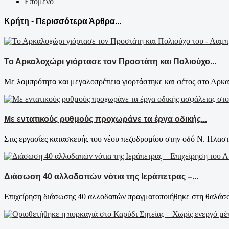
Επόμενο
Κρήτη - Περισσότερα Άρθρα...
Το Αρκαλοχώρι γιόρτασε τον Προστάτη και Πολιούχο...
Με λαμπρότητα και μεγαλοπρέπεια γιορτάστηκε και φέτος στο Αρκαλ
Με εντατικούς ρυθμούς προχωράνε τα έργα οδικής...
Στις εργασίες κατασκευής του νέου πεζοδρομίου στην οδό Ν. Πλαστ
Διάσωση 40 αλλοδαπών νότια της Ιεράπετρας –...
Επιχείρηση διάσωσης 40 αλλοδαπών πραγματοποιήθηκε στη θαλάσσι