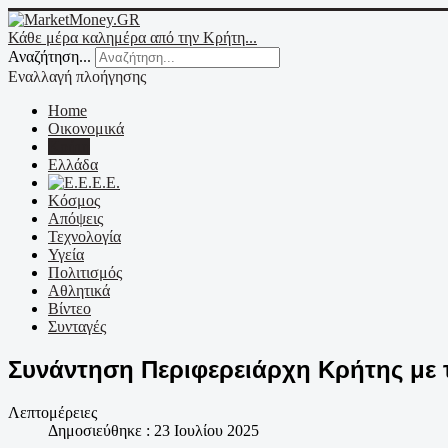
Κάθε μέρα καλημέρα από την Κρήτη...
Αναζήτηση...
Εναλλαγή πλοήγησης
Home
Οικονομικά
Κρήτη
Ελλάδα
Ε.Ε.
Κόσμος
Απόψεις
Τεχνολογία
Υγεία
Πολιτισμός
Αθλητικά
Βίντεο
Συνταγές
Συνάντηση Περιφερειάρχη Κρήτης με 
Λεπτομέρειες
Δημοσιεύθηκε : 23 Ιουλίου 2025