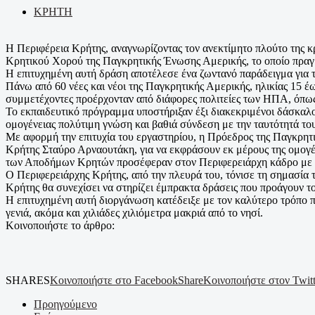
ΚΡΗΤΗ
Η Περιφέρεια Κρήτης, αναγνωρίζοντας τον ανεκτίμητο πλούτο της κρ
Κρητικού Χορού της Παγκρητικής Ένωσης Αμερικής, το οποίο πραγμ
Η επιτυχημένη αυτή δράση αποτέλεσε ένα ζωντανό παράδειγμα για τ
Πάνω από 60 νέες και νέοι της Παγκρητικής Αμερικής, ηλικίας 15 
συμμετέχοντες προέρχονταν από διάφορες πολιτείες των ΗΠΑ, όπως
Το εκπαιδευτικό πρόγραμμα υποστήριξαν έξι διακεκριμένοι δάσκα
ομογένειας πολύτιμη γνώση και βαθιά σύνδεση με την ταυτότητά του
Με αφορμή την επιτυχία του εργαστηρίου, η Πρόεδρος της Παγκρητ
Κρήτης Σταύρο Αρναουτάκη, για να εκφράσουν εκ μέρους της ομογένε
των Αποδήμων Κρητών προσέφεραν στον Περιφερειάρχη κάδρο με τ
Ο Περιφερειάρχης Κρήτης, από την πλευρά του, τόνισε τη σημασία τ
Κρήτης θα συνεχίσει να στηρίζει έμπρακτα δράσεις που προάγουν το
Η επιτυχημένη αυτή διοργάνωση κατέδειξε με τον καλύτερο τρόπο πω
γενιά, ακόμα και χιλιάδες χιλιόμετρα μακριά από το νησί.
Κοινοποιήστε το άρθρο:
SHARES
Κοινοποιήστε στο Facebook
Share
Κοινοποιήστε στον Twitt
Προηγούμενο