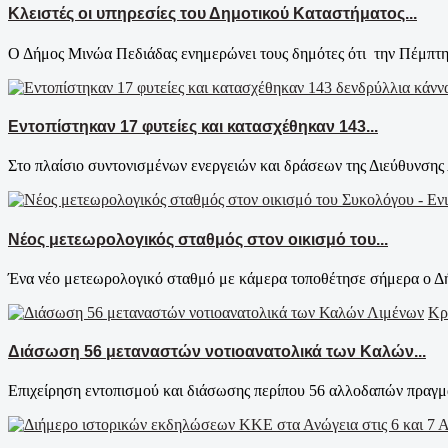
Κλειστές οι υπηρεσίες του Δημοτικού Καταστήματος...
Ο Δήμος Μινώα Πεδιάδας ενημερώνει τους δημότες ότι την Πέμπτη
Εντοπίστηκαν 17 φυτείες και κατασχέθηκαν 143...
Στο πλαίσιο συντονισμένων ενεργειών και δράσεων της Διεύθυνσης 
Νέος μετεωρολογικός σταθμός στον οικισμό του...
Ένα νέο μετεωρολογικό σταθμό με κάμερα τοποθέτησε σήμερα ο Δή
Κρ
Διάσωση 56 μεταναστών νοτιοανατολικά των Καλών...
Επιχείρηση εντοπισμού και διάσωσης περίπου 56 αλλοδαπών πραγμα