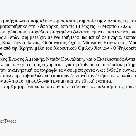
ητικής πολιτιστικής κληρονομιάς και τη σημασία της διάδοσής της στ
ατοποιήθηκε στη Νέα Υόρκη, από τις 14 έως τις 16 Μαρτίου 2025.
ον τρόπο που η παράδοση παραμένει ζωντανή, εμπνέει και ενώνει, ακ
έως 25 ετών, συμμετείχαν σε ένα τριήμερο βιωματικό σεμινάριο, εκπ
 Καλιφόρνια, Ιλινόις, Ουάσιγκτον, Οχάιο, Μίσιγκαν, Κονέκτικατ, Μ
λοι από την Κρήτη, μέλη του Χορευτικού Ομίλου Χανίων «Ο Ψηλορεί
ς.
ικής Ένωσης Αμερικής, Νταϊάν Κουναλάκη, και ο Εκτελεστικός Αντι
ιας τις θερμές τους ευχαριστίες για τη σταθερή και ουσιαστική στήρ
ην αναμνηστική φωτογραφία των συμμετεχόντων, ως ένδειξη ευγνωμο
έτοιων πρωτοβουλιών που κρατούν ζωντανό τον δεσμό της νεολαίας τη
ν πολιτισμό, τη συλλογική μνήμη και την εθνική ενότητα.
ς η Κρήτη είναι παρούσα παντού, μέσα από τον πολιτισμό της, τους 
er
Tweet