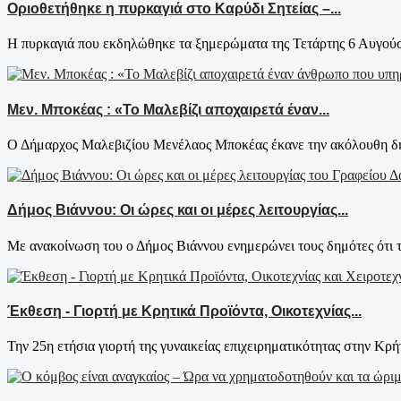
Οριοθετήθηκε η πυρκαγιά στο Καρύδι Σητείας –...
Η πυρκαγιά που εκδηλώθηκε τα ξημερώματα της Τετάρτης 6 Αυγούστ
Μεν. Μποκέας : «Το Μαλεβίζι αποχαιρετά έναν...
Ο Δήμαρχος Μαλεβιζίου Μενέλαος Μποκέας έκανε την ακόλουθη δήλ
Δήμος Βιάννου: Οι ώρες και οι μέρες λειτουργίας...
Με ανακοίνωση του ο Δήμος Βιάννου ενημερώνει τους δημότες ότι τ
Έκθεση - Γιορτή με Κρητικά Προϊόντα, Οικοτεχνίας...
Την 25η ετήσια γιορτή της γυναικείας επιχειρηματικότητας στην Κρήτ