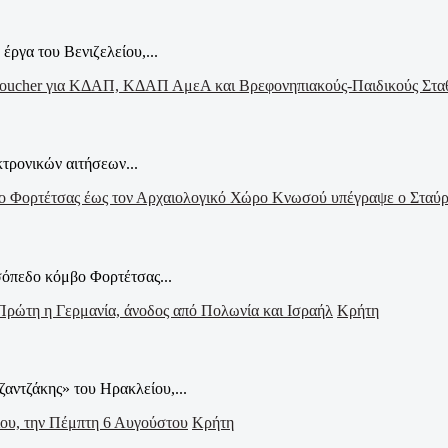
έργα του Βενιζελείου,...
τρονικών αιτήσεων...
σόπεδο κόμβο Φορτέτσας...
Κρήτη
ζαντζάκης» του Ηρακλείου,...
Κρήτη