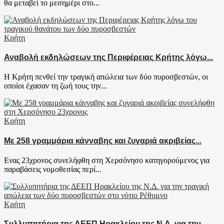
θα μεταβεί το μεσημέρι στο...
Κρήτη
Αναβολή εκδηλώσεων της Περιφέρειας Κρήτης λόγω...
Η Κρήτη πενθεί την τραγική απώλεια των δύο πυροσβεστών, οι
οποίοι έχασαν τη ζωή τους την...
Κρήτη
Με 258 γραμμάρια κάνναβης και ζυγαριά ακριβείας...
Ενας 23χρονος συνελήφθη στη Χερσόνησο κατηγορούμενος για
παραβάσεις νομοθεσίας περί...
Κρήτη
Συλλυπητήρια της ΔΕΕΠ Ηρακλείου της Ν.Δ. για την...