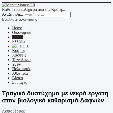
Κάθε μέρα καλημέρα από την Κρήτη...
Αναζήτηση...
Εναλλαγή πλοήγησης
Home
Οικονομικά
Κρήτη
Ελλάδα
Ε.Ε.
Κόσμος
Απόψεις
Τεχνολογία
Υγεία
Πολιτισμός
Αθλητικά
Βίντεο
Συνταγές
Τραγικό δυστύχημα με νεκρό εργάτη
στον βιολογικό καθαρισμό Δαφνών
Λεπτομέρειες