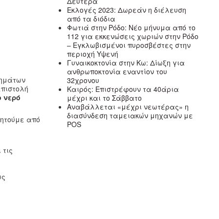
Δευτέρα
Εκλογές 2023: Δωρεάν η διέλευση
από τα διόδια
Φωτιά στην Ρόδο: Νέο μήνυμα από το
112 για εκκενώσεις χωριών στην Ρόδο
– Εγκλωβισμένοι πυροσβέστες στην
περιοχή Υψενή
Γυναικοκτονία στην Κω: Δίωξη για
ανθρωποκτονία εναντίον του
λημάτων
32χρονου
επιστολή
Καιρός: Επιστρέφουν τα 40άρια
ο νερό
μέχρι και το Σάββατο
Αναβάλλεται «μέχρι νεωτέρας» η
διασύνδεση ταμειακών μηχανών με
ζητούμε από
POS
 τις
;
ως