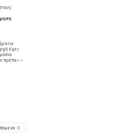
στους
όμηση
ήματα·
ρχή έχει
μόσιο
ν πρέπει –
πόμενο