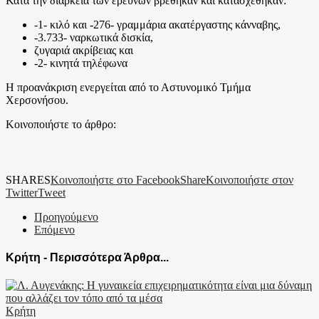
Κατά την διάρκεια των ερευνών βρέθηκαν και κατασχέθηκαν:
-1- κιλό και -276- γραμμάρια ακατέργαστης κάνναβης,
-3.733- ναρκωτικά δισκία,
ζυγαριά ακρίβειας και
-2- κινητά τηλέφωνα
Η προανάκριση ενεργείται από το Αστυνομικό Τμήμα
Χερσονήσου.
Κοινοποιήστε το άρθρο:
SHARES
Κοινοποιήστε στο Facebook
Share
Κοινοποιήστε στον
Twitter
Tweet
Προηγούμενο
Επόμενο
Κρήτη - Περισσότερα Άρθρα...
Κρήτη