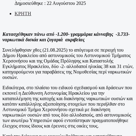
Δημοσιεύθηκε : 22 Αυγούστου 2025
ΚΡΗΤΗ
Κατασχέθηκαν πάνω από -1.200- γραμμάρια κάνναβης
-3.733-
ναρκωτικά δισκία και ζυγαριά ακριβείας
Συνελήφθησαν χθες (21.08.2025) το απόγευμα σε περιοχή του
Δήμου Ηρακλείου από αστυνομικούς του Αστυνομικού Τμήματος
Χερσονήσου και της Ομάδας Πρόληψης και Καταστολής
Εγκλήματος Ηρακλείου, δύο -2- αλλοδαποί ηλικίας 38 και 31 ετών,
κατηγορούμενοι για παραβάσεις της Νομοθεσίας περί ναρκωτικών
ουσιών.
Ειδικότερα, στο πλαίσιο του ειδικού σχεδιασμού και δράσεων που
εκπονεί η Διεύθυνση Αστυνομίας Ηρακλείου για την
καταπολέμηση της κατοχής και διακίνησης ναρκωτικών ουσιών και
κατόπιν κατάλληλης αξιοποίησης στοιχείων που περιήλθαν στο
Αστυνομικό Τμήμα Χερσονήσου σχετικά με διακίνηση
ναρκωτικών ουσιών από τους δύο αλλοδαπούς, από αστυνομικούς
των ανωτέρω Υπηρεσιών αφού εντοπίστηκαν πραγματοποιήθηκε
έλεγχος στους ίδιους και έρευνες στις οικίες τους.