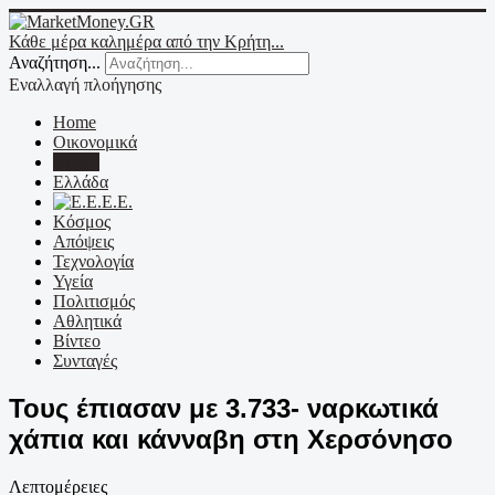
Κάθε μέρα καλημέρα από την Κρήτη...
Αναζήτηση...
Εναλλαγή πλοήγησης
Home
Οικονομικά
Κρήτη
Ελλάδα
Ε.Ε.
Κόσμος
Απόψεις
Τεχνολογία
Υγεία
Πολιτισμός
Αθλητικά
Βίντεο
Συνταγές
Τους έπιασαν με 3.733- ναρκωτικά
χάπια και κάνναβη στη Χερσόνησο
Λεπτομέρειες