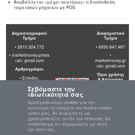
Αναβάλλεται «μέχρι νεωτέρας» η διασύνδεση
ταμειακών μηχανών με POS
Δημοσιογραφικό
Διαφημιστικό
Τμήμα
Τμήμα
• 2810.324.772
• 6930.847.487
•
marketmoney.press
•
<at> gmail.com
marketmoney.gr
<at> gmail.com
Αρθρογράφοι
Όροι χρήσης
•
Είσοδος
& Απόρρητο
Σεβόμαστε την
•
Διαβάστε
ιδιωτικότητά σας
τους όρους
χρήσης της
Χρησιμοποιούμε cookies για την
ιστοσελίδας
καλύτερη λειτουργία του διαδικτυακού
•
Πολιτική
τόπου μας. Αν συνεχίσετε να
απορρήτου
χρησιμοποιείτε αυτόν τον ιστότοπο, θα
προσωπικών
υποθέσουμε ότι συμφωνείτε με αυτή
δεδομένων
την πολιτική...