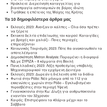
Ηράκλειο: Διερεύνηση καταγγελίας για
βιαιοπραγία αστυνομικών σε βάρος ιδιώτη
Τιμήθηκε η επέτειος της Μάχης της Κρήτης
Τα 10 δημοφιλέστερα άρθρα μας
Εκλογές 2023: Άνοιξαν οι κάλπες – Όλα όσα πρέπει
να ξέρετε
Έκτακτο δελτίο επιδείνωσης του καιρού: Καταιγίδες
με βροχές και χαλάζι - Ποιες περιοχές
επηρεάζονται
Κοινωνικός Τουρισμός 2023: Πότε θα ανακοινωθούν τα
αποτελέσματα
Δημοσκόπηση Metron Analysis: Παραμένει η διαφορά
ΝΔ με ΣΥΡΙΖΑ – 8 κόμματα στη Βουλή
Πανελλαδικές 2023: Λήξη προθεσμίας υποβολής
Μηχανογραφικού την ερχόμενη Δευτέρα
Εκλογές 2023: Δωρεάν η διέλευση από τα διόδια
Φωτιά στην Ρόδο: Νέο μήνυμα από το 112 για
εκκενώσεις χωριών στην Ρόδο – Εγκλωβισμένοι
πυροσβέστες στην περιοχή Υψενή
Γυναικοκτονία στην Κω: Δίωξη για ανθρωποκτονία
εναντίον του 32χρονου
Καιρός: Επιστρέφουν τα 40άρια μέχρι και το
Σάββατο