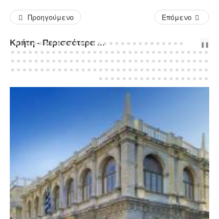
Προηγούμενο
Επόμενο
Κρήτη - Περισσότερα Άρθρα...
PREV
NEXT
❚❚