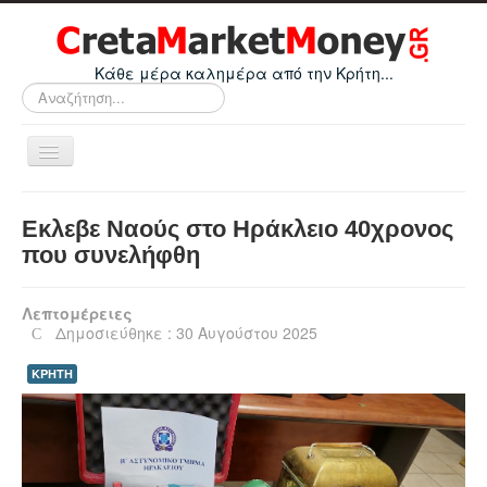
Κάθε μέρα καλημέρα από την Κρήτη...
Αναζήτηση...
Εναλλαγή
πλοήγησης
Home
Εκλεβε Ναούς στο Ηράκλειο 40χρονος
Οικονομικά
που συνελήφθη
Κρήτη
Λεπτομέρειες
Ελλάδα
Δημοσιεύθηκε : 30 Αυγούστου 2025
Ε.Ε.
ΚΡΗΤΗ
Κόσμος
Απόψεις
Τεχνολογία