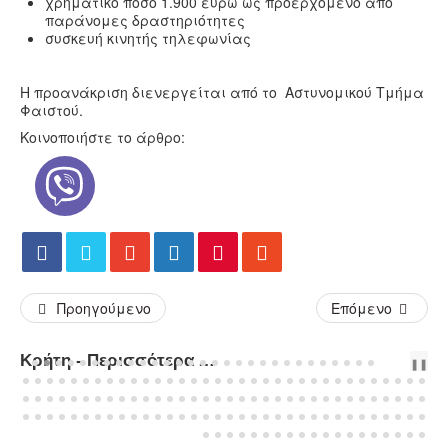
χρηματικό ποσό 1.900 ευρώ ως προερχόμενο από
παράνομες δραστηριότητες
συσκευή κινητής τηλεφωνίας
Η προανάκριση διενεργείται από το Αστυνομικού Τμήμα
Φαιστού.
Κοινοποιήστε το άρθρο:
Προηγούμενο
Επόμενο
Κρήτη - Περισσότερα Άρθρα...
PREV
NEXT
❚❚