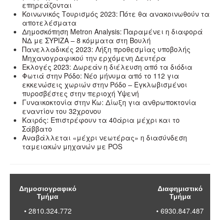
επηρεάζονται
Κοινωνικός Τουρισμός 2023: Πότε θα ανακοινωθούν τα
αποτελέσματα
Δημοσκόπηση Metron Analysis: Παραμένει η διαφορά
ΝΔ με ΣΥΡΙΖΑ – 8 κόμματα στη Βουλή
Πανελλαδικές 2023: Λήξη προθεσμίας υποβολής
Μηχανογραφικού την ερχόμενη Δευτέρα
Εκλογές 2023: Δωρεάν η διέλευση από τα διόδια
Φωτιά στην Ρόδο: Νέο μήνυμα από το 112 για
εκκενώσεις χωριών στην Ρόδο – Εγκλωβισμένοι
πυροσβέστες στην περιοχή Υψενή
Γυναικοκτονία στην Κω: Δίωξη για ανθρωποκτονία
εναντίον του 32χρονου
Καιρός: Επιστρέφουν τα 40άρια μέχρι και το
Σάββατο
Αναβάλλεται «μέχρι νεωτέρας» η διασύνδεση
ταμειακών μηχανών με POS
Δημοσιογραφικό
Διαφημιστικό
Τμήμα
Τμήμα
• 2810.324.772
• 6930.847.487