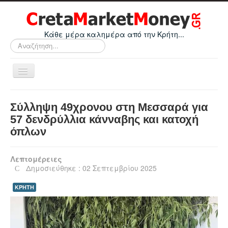
Κάθε μέρα καλημέρα από την Κρήτη...
Αναζήτηση...
Εναλλαγή
πλοήγησης
Home
Σύλληψη 49χρονου στη Μεσσαρά για
Οικονομικά
57 δενδρύλλια κάνναβης και κατοχή
όπλων
Κρήτη
Ελλάδα
Λεπτομέρειες
Ε.Ε.
Δημοσιεύθηκε : 02 Σεπτεμβρίου 2025
Κόσμος
ΚΡΗΤΗ
Απόψεις
Τεχνολογία