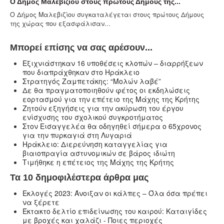
Ο Δήμος Μαλεβιζίου στους πρώτους Δήμους της...
Ο Δήμος Μαλεβιζίου συγκαταλέγεται στους πρώτους Δήμους
της χώρας που εξασφάλισαν...
Μπορεί επίσης να σας αρέσουν...
Eξιχνιάστηκαν 16 υποθέσεις κλοπών – διαρρήξεων
που διαπράχθηκαν στο Ηράκλειο
Στρατηγός Ζαμπετάκης: “Μολών λαβέ”
Δε θα πραγματοποιηθούν φέτος οι εκδηλώσεις
εορτασμού για την επέτειο της Μάχης της Κρήτης
Ζητούν εξηγήσεις για την ακύρωση του έργου
ενίσχυσης του σχολικού συγκροτήματος
Στον Εισαγγελέα θα οδηγηθεί σήμερα ο 65χρονος
για την πυρκαγιά στη Λυγαριά
Ηράκλειο: Διερεύνηση καταγγελίας για
βιαιοπραγία αστυνομικών σε βάρος ιδιώτη
Τιμήθηκε η επέτειος της Μάχης της Κρήτης
Τα 10 δημοφιλέστερα άρθρα μας
Εκλογές 2023: Άνοιξαν οι κάλπες – Όλα όσα πρέπει
να ξέρετε
Έκτακτο δελτίο επιδείνωσης του καιρού: Καταιγίδες
με βροχές και χαλάζι - Ποιες περιοχές