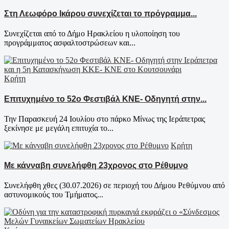
Στη Λεωφόρο Ικάρου συνεχίζεται το πρόγραμμα...
Συνεχίζεται από το Δήμο Ηρακλείου η υλοποίηση του
προγράμματος ασφαλτοστρώσεων και...
Κρήτη
Επιτυχημένο το 52ο Φεστιβάλ ΚΝΕ- Οδηγητή στην...
Την Παρασκευή 24 Ιουλίου στο πάρκο Μίνως της Ιεράπετρας
ξεκίνησε με μεγάλη επιτυχία το...
Κρήτη
Με κάνναβη συνελήφθη 23χρονος στο Ρέθυμνο
Συνελήφθη χθες (30.07.2026) σε περιοχή του Δήμου Ρεθύμνου από
αστυνομικούς του Τμήματος...