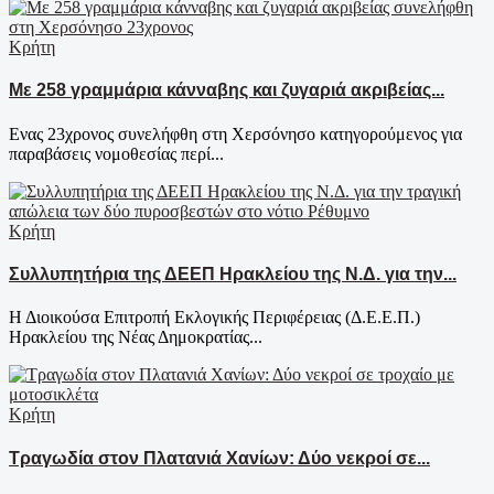
Κρήτη
Με 258 γραμμάρια κάνναβης και ζυγαριά ακριβείας...
Ενας 23χρονος συνελήφθη στη Χερσόνησο κατηγορούμενος για
παραβάσεις νομοθεσίας περί...
Κρήτη
Συλλυπητήρια της ΔΕΕΠ Ηρακλείου της Ν.Δ. για την...
Η Διοικούσα Επιτροπή Εκλογικής Περιφέρειας (Δ.Ε.Ε.Π.)
Ηρακλείου της Νέας Δημοκρατίας...
Κρήτη
Τραγωδία στον Πλατανιά Χανίων: Δύο νεκροί σε...