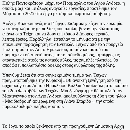
Πύλης Παντοκράτορα μέχρι τον Προμαχώνα του Αγίου Ανδρέα, η
οποία, μαζί και με άλλες αναγκαίες εργασίες, προστέθηκε τον
Μάρτιο του 2025 στο έργο με συμπληρωματική σύμβαση.
Αλέξης Καλοκαιρινός και Γιώργος Σισαμάκης είχαν την ευκαιρία
να συνομιλήσουν με πολίτες που απολάμβαναν την βόλτα τους
επάνω στα Τείχη και να δουν επί τόπου διάφορες τεχνικές
λεπτομέρειες. Παράλληλα, έστειλαν το μήνυμα ότι με την
επικείμενη παραχώρηση των Ενετικών Τειχών από το Υπουργείο
Πολιτισμού στον Δήμο Ηρακλείου, το σύνολο αυτού του
προμαχωνικού συστήματος, με το ισόπεδο μέρος, τη τάφρο, τις
στρατιωτικές στοές τις αστικές πύλες, τις χαμηλές πλατείες, θα
αποδώσει πολλαπλάσιο όφελος στους ανθρώπους της πόλης.
Υπενθυμίζεται ότι στο συγκεκριμένο τμήμα των Τειχών
πραγματοποιήθηκε την Κυριακή 31/8 ανοικτή ξενάγηση από την
αρχαιολόγο του Δήμου Ηρακλείου Κάλλια Νικολιδάκη στο πλαίσιο
του 2
ου
Φεστιβάλ των Τειχών. Μια ξενάγηση με θέμα «Από τον
Μαρτινένγκο στον Άγιο Ανδρέα, ακολουθώντας τη δύση του ηλίου
- Μια διαδρομή αφιερωμένη στη Λιάνα Σταρίδα», την οποία
παρακολούθησε πλήθος κόσμου.
Το έργο, το οποίο ξεκίνησε από την προηγούμενη Δημοτική Αρχή