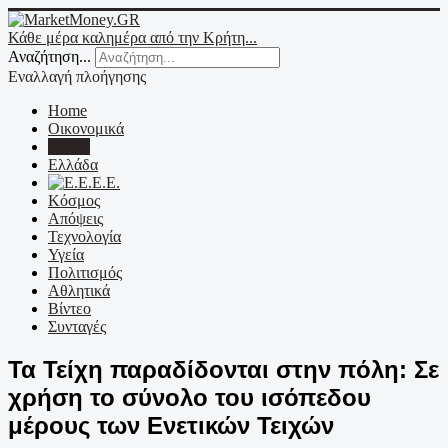
Κάθε μέρα καλημέρα από την Κρήτη...
Αναζήτηση...
Εναλλαγή πλοήγησης
Home
Οικονομικά
Κρήτη
Ελλάδα
Ε.Ε.
Κόσμος
Απόψεις
Τεχνολογία
Υγεία
Πολιτισμός
Αθλητικά
Βίντεο
Συνταγές
Τα Τείχη παραδίδονται στην πόλη: Σε
χρήση το σύνολο του ισόπεδου
μέρους των Ενετικών Τειχών