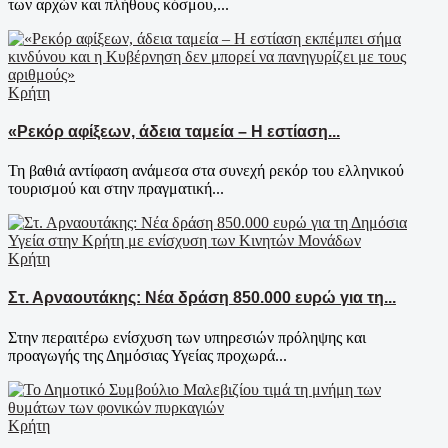
των αρχών και πλήθους κόσμου,...
Κρήτη
«Ρεκόρ αφίξεων, άδεια ταμεία – Η εστίαση...
Τη βαθιά αντίφαση ανάμεσα στα συνεχή ρεκόρ του ελληνικού
τουρισμού και στην πραγματική...
Κρήτη
Στ. Αρναουτάκης: Νέα δράση 850.000 ευρώ για τη...
Στην περαιτέρω ενίσχυση των υπηρεσιών πρόληψης και
προαγωγής της Δημόσιας Υγείας προχωρά...
Κρήτη