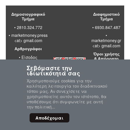
Δημοσιογραφικό
Διαφημιστικό
Τμήμα
Τμήμα
• 2810.324.772
• 6930.847.487
•
marketmoney.press
•
<at> gmail.com
marketmoney.gr
<at> gmail.com
Αρθρογράφοι
Όροι χρήσης
•
Είσοδος
& Απόρρητο
Σεβόμαστε την
•
Διαβάστε
ιδιωτικότητά σας
τους όρους
χρήσης της
Χρησιμοποιούμε cookies για την
ιστοσελίδας
καλύτερη λειτουργία του διαδικτυακού
•
Πολιτική
τόπου μας. Αν συνεχίσετε να
απορρήτου
χρησιμοποιείτε αυτόν τον ιστότοπο, θα
προσωπικών
υποθέσουμε ότι συμφωνείτε με αυτή
δεδομένων
την πολιτική...
Αποδέχομαι
© 2020-2026 MarketMoney.GR
"Επιστροφή στη Κορυφή"