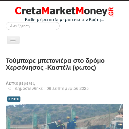
Κάθε μέρα καλημέρα από την Κρήτη...
Αναζήτηση...
Εναλλαγή
πλοήγησης
Home
Τούμπαρε μπετονιέρα στο δρόμο
Οικονομικά
Χερσόνησος -Καστέλι (φωτος)
Κρήτη
Λεπτομέρειες
Ελλάδα
Δημοσιεύθηκε : 06 Σεπτεμβρίου 2025
Ε.Ε.
ΚΡΗΤΗ
Κόσμος
Απόψεις
Τεχνολογία