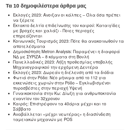
Τα 10 δημοφιλέστερα άρθρα μας
Εκλογές 2023: Άνοιξαν οι κάλπες – Όλα όσα πρέπει
να ξέρετε
Έκτακτο δελτίο επιδείνωσης του καιρού: Καταιγίδες
με βροχές και χαλάζι - Ποιες περιοχές
επηρεάζονται
Κοινωνικός Τουρισμός 2023: Πότε θα ανακοινωθούν τα
αποτελέσματα
Δημοσκόπηση Metron Analysis: Παραμένει η διαφορά
ΝΔ με ΣΥΡΙΖΑ – 8 κόμματα στη Βουλή
Πανελλαδικές 2023: Λήξη προθεσμίας υποβολής
Μηχανογραφικού την ερχόμενη Δευτέρα
Εκλογές 2023: Δωρεάν η διέλευση από τα διόδια
Φωτιά στην Ρόδο: Νέο μήνυμα από το 112 για
εκκενώσεις χωριών στην Ρόδο – Εγκλωβισμένοι
πυροσβέστες στην περιοχή Υψενή
Γυναικοκτονία στην Κω: Δίωξη για ανθρωποκτονία
εναντίον του 32χρονου
Καιρός: Επιστρέφουν τα 40άρια μέχρι και το
Σάββατο
Αναβάλλεται «μέχρι νεωτέρας» η διασύνδεση
ταμειακών μηχανών με POS