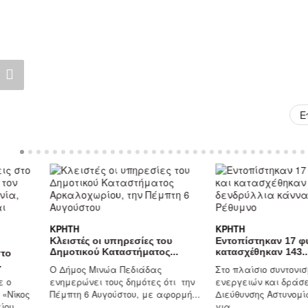
Ε
ΚΡΉΤΗ
ΚΡΉΤΗ
Κλειστές οι υπηρεσίες του
Εντοπίστηκαν 17 φυ
Δημοτικού Καταστήματος...
κατασχέθηκαν 143..
στο
.
Ο Δήμος Μινώα Πεδιάδας
Στο πλαίσιο συντονι
ε ο
ενημερώνει τους δημότες ότι την
ενεργειών και δράσ
 «Νίκος
Πέμπτη 6 Αυγούστου, με αφορμή...
Διεύθυνσης Αστυνομί
ου,...
για...