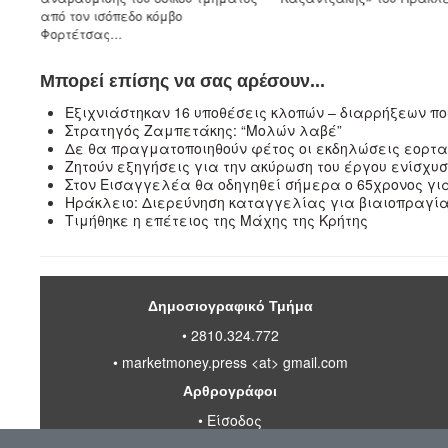
από τον ισόπεδο κόμβο
Φορτέτσας...
Μπορεί επίσης να σας αρέσουν...
Eξιχνιάστηκαν 16 υποθέσεις κλοπών – διαρρήξεων π
Στρατηγός Ζαμπετάκης: “Μολών λαβέ”
Δε θα πραγματοποιηθούν φέτος οι εκδηλώσεις εορτασ
Ζητούν εξηγήσεις για την ακύρωση του έργου ενίσχυ
Στον Εισαγγελέα θα οδηγηθεί σήμερα ο 65χρονος γι
Ηράκλειο: Διερεύνηση καταγγελίας για βιαιοπραγία
Τιμήθηκε η επέτειος της Μάχης της Κρήτης
Δημοσιογραφικό Τμήμα
• 2810.324.772
•
marketmoney.press <at> gmail.com
Αρθρογράφοι
•
Είσοδος