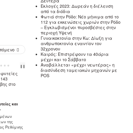
Δευτέρα
Εκλογές 2023: Δωρεάν η διέλευση
από τα διόδια
Φωτιά στην Ρόδο: Νέο μήνυμα από το
112 για εκκενώσεις χωριών στην Ρόδο
– Εγκλωβισμένοι πυροσβέστες στην
περιοχή Υψενή
Γυναικοκτονία στην Κω: Δίωξη για
ανθρωποκτονία εναντίον του
32χρονου
πόμενο
Καιρός: Επιστρέφουν τα 40άρια
μέχρι και το Σάββατο
Αναβάλλεται «μέχρι νεωτέρας» η
PREV
NEXT
❚❚
διασύνδεση ταμειακών μηχανών με
POS
ΚΡΉΤΗ
ΚΡΉΤΗ
Διάσωση 56 μ
νοτιοανατολικ
τείες και
Νέος μετεωρολογικός σταθμός
.
στον οικισμό του...
Επιχείρηση εντο
σμένων
Ένα νέο μετεωρολογικό σταθμό
διάσωσης περί
εων της
με κάμερα τοποθέτησε σήμερα ο
πραγματοποιήθηκ
ας Ρεθύμνης
Δήμος Βιάννου σε συνεργασία...