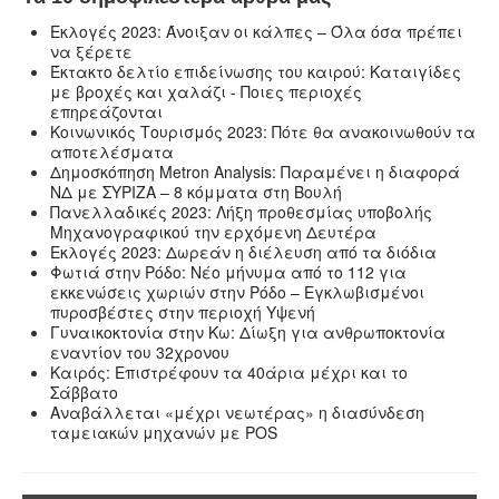
Εκλογές 2023: Άνοιξαν οι κάλπες – Όλα όσα πρέπει
να ξέρετε
Έκτακτο δελτίο επιδείνωσης του καιρού: Καταιγίδες
με βροχές και χαλάζι - Ποιες περιοχές
επηρεάζονται
Κοινωνικός Τουρισμός 2023: Πότε θα ανακοινωθούν τα
αποτελέσματα
Δημοσκόπηση Metron Analysis: Παραμένει η διαφορά
ΝΔ με ΣΥΡΙΖΑ – 8 κόμματα στη Βουλή
Πανελλαδικές 2023: Λήξη προθεσμίας υποβολής
Μηχανογραφικού την ερχόμενη Δευτέρα
Εκλογές 2023: Δωρεάν η διέλευση από τα διόδια
Φωτιά στην Ρόδο: Νέο μήνυμα από το 112 για
εκκενώσεις χωριών στην Ρόδο – Εγκλωβισμένοι
πυροσβέστες στην περιοχή Υψενή
Γυναικοκτονία στην Κω: Δίωξη για ανθρωποκτονία
εναντίον του 32χρονου
Καιρός: Επιστρέφουν τα 40άρια μέχρι και το
Σάββατο
Αναβάλλεται «μέχρι νεωτέρας» η διασύνδεση
ταμειακών μηχανών με POS