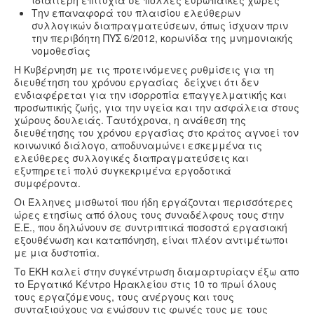
ιδιαίτερη επιτυχία σε πολλές ευρωπαϊκές χώρες
Την επαναφορά του πλαισίου ελεύθερων
συλλογικών διαπραγματεύσεων, όπως ίσχυαν πριν
την περιβόητη ΠΥΣ 6/2012, κορωνίδα της μνημονιακής
νομοθεσίας
Η Κυβέρνηση με τις προτεινόμενες ρυθμίσεις για τη
διευθέτηση του χρόνου εργασίας δείχνει ότι δεν
ενδιαφέρεται για την ισορροπία επαγγελματικής και
προσωπικής ζωής, για την υγεία και την ασφάλεια στους
χώρους δουλειάς. Ταυτόχρονα, η ανάθεση της
διευθέτησης του χρόνου εργασίας στο κράτος αγνοεί τον
κοινωνικό διάλογο, αποδυναμώνει εσκεμμένα τις
ελεύθερες συλλογικές διαπραγματεύσεις και
εξυπηρετεί πολύ συγκεκριμένα εργοδοτικά
συμφέροντα.
Οι Έλληνες μισθωτοί που ήδη εργάζονται περισσότερες
ώρες ετησίως από όλους τους συναδέλφους τους στην
Ε.Ε., που δηλώνουν σε συντριπτικά ποσοστά εργασιακή
εξουθένωση και καταπόνηση, είναι πλέον αντιμέτωποι
με μια δυστοπία.
Το ΕΚΗ καλεί στην συγκέντρωση διαμαρτυρίαςν έξω απο
το Εργατικό Κέντρο Ηρακλείου στις 10 το πρωί όλους
τους εργαζόμενους, τους ανέργους και τους
συνταξιούχους να ενώσουν τις φωνές τους με τους