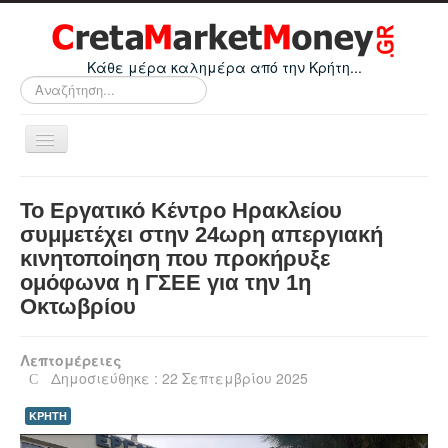
Κάθε μέρα καλημέρα από την Κρήτη...
Αναζήτηση...
Εναλλαγή
πλοήγησης
Home
To Εργατικό Κέντρο Ηρακλείου
Οικονομικά
συμμετέχει στην 24ωρη απεργιακή
κινητοποίηση που προκήρυξε
Κρήτη
ομόφωνα η ΓΣΕΕ για την 1η
Ελλάδα
Οκτωβρίου
Ε.Ε.
Λεπτομέρειες
Κόσμος
Δημοσιεύθηκε : 22 Σεπτεμβρίου 2025
Απόψεις
ΚΡΗΤΗ
Τεχνολογία