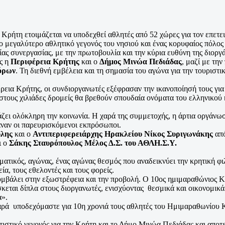
 Κρήτη ετοιμάζεται να υποδεχθεί αθλητές από 52 χώρες για τον επετ
το μεγαλύτερο αθλητικό γεγονός του νησιού και ένας κορυφαίος πόλος
ίας συνεργασίας, με την πρωτοβουλία και την κύρια ευθύνη της διορ
ές η
Περιφέρεια Κρήτης
και ο
Δήμος Μινώα Πεδιάδας
, μαζί με τη
όρων
. Τη διεθνή εμβέλεια και τη σημασία του αγώνα για την τουριστ
εια Κρήτης, οι συνδιοργανωτές εξέφρασαν την ικανοποίησή τους για 
 στους χιλιάδες δρομείς θα βρεθούν σπουδαία ονόματα του ελληνικού
ζει ολόκληρη την κοινωνία. Η χαρά της συμμετοχής, η άρτια οργάνωσ
αναν οι παρευρισκόμενοι εκπρόσωποι.
ύλης
και ο
Αντιπεριφερειάρχης Ηρακλείου Νίκος Συριγωνάκης
από
ι ο
Σάκης Σταυρόπουλος
Μέλος Δ.Σ. του ΑΘΛΗ.Σ.Υ.
ματικός, αγώνας, ένας αγώνας θεσμός που αναδεικνύει την κρητική φι
α, τους εθελοντές και τους φορείς.
υμβάλει στην εξωστρέφεια και την προβολή. Ο 10ος ημιμαραθώνιος 
κεται δίπλα στους διοργανωτές, ενισχύοντας θεσμικά και οικονομικά
α».
ρά υποδεχόμαστε για 10η χρονιά τους αθλητές του Ημιμαραθωνίου Κρ
ιστικό γεγονός για την Κρήτη και το Δήμο Μινώα Πεδιάδας και αποτε