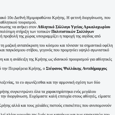
ειακό 10ο Διεθνή Ημιμαραθώνιο Κρήτης. Η φετινή διοργάνωση, που
 αθλητικού τουρισμού.
γάνωσης να ανήκει στον
Αθλητικό Σύλλογο Υγείας Αρκαλοχωρίου
ν πολύτιμη στήριξη των τοπικών
Πολιτιστικών Συλλόγων
ική προβολή της χώρας υπογραμμίζει η παροχή της αιγίδας από
τη μαζική ανταπόκριση του κόσμου και τόνισαν τα σημαντικά οφέλη
 και παγκόσμιου στίβου, γεγονός που προμηνύει υψηλό αγωνιστικό
η και η ανάδειξη της Κρήτης ως ιδανικού προορισμού για αθλητικές
 την Περιφέρεια Κρήτης, ο
Στέφανος Ψυλλάκης
Αντιδήμαρχος
λοξενίας, το ευ αγωνίζεσθαι και την αρμονική σχέση των δύο
Κρήτης συγκεντρώνει όλα τα χαρακτηρίστηκα ενός μεγάλου
 την διοργάνωση. Ευχόμαστε καλή επιτυχία στους αθλητές, είμαστε
ήτης αλλά και τους χιλιάδες πιστούς επισκέπτες που ανυπομονούν
λεί πλέον κομμάτι της ζωής των κατοίκων και των επισκεπτών του.