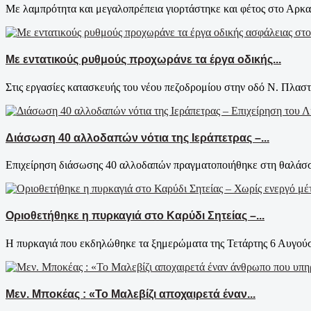
Με λαμπρότητα και μεγαλοπρέπεια γιορτάστηκε και φέτος στο Αρκαλ
Με εντατικούς ρυθμούς προχωράνε τα έργα οδικής...
Στις εργασίες κατασκευής του νέου πεζοδρομίου στην οδό Ν. Πλαστ
Διάσωση 40 αλλοδαπών νότια της Ιεράπετρας –...
Επιχείρηση διάσωσης 40 αλλοδαπών πραγματοποιήθηκε στη θαλάσσι
Οριοθετήθηκε η πυρκαγιά στο Καρύδι Σητείας –...
Η πυρκαγιά που εκδηλώθηκε τα ξημερώματα της Τετάρτης 6 Αυγούστ
Μεν. Μποκέας : «Το Μαλεβίζι αποχαιρετά έναν...