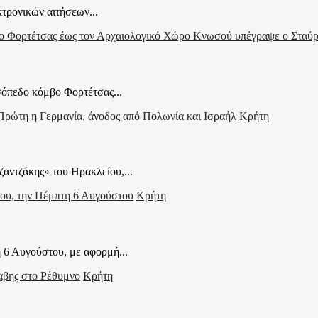
τρονικών αιτήσεων...
σόπεδο κόμβο Φορτέτσας...
Κρήτη
ζαντζάκης» του Ηρακλείου,...
Κρήτη
 6 Αυγούστου, με αφορμή...
Κρήτη