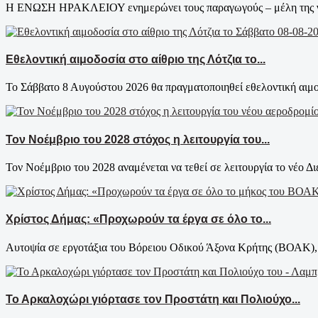
Η ΕΝΩΣΗ ΗΡΑΚΛΕΙΟΥ ενημερώνει τους παραγωγούς – μέλη της για τ
Εθελοντική αιμοδοσία στο αίθριο της Λότζια το...
Το Σάββατο 8 Αυγούστου 2026 θα πραγματοποιηθεί εθελοντική αιμοδ
Τον Νοέμβριο του 2028 στόχος η λειτουργία του...
Τον Νοέμβριο του 2028 αναμένεται να τεθεί σε λειτουργία το νέο Δι
Χρίστος Δήμας: «Προχωρούν τα έργα σε όλο το...
Αυτοψία σε εργοτάξια του Βόρειου Οδικού Άξονα Κρήτης (ΒΟΑΚ), 
Το Αρκαλοχώρι γιόρτασε τον Προστάτη και Πολιούχο...