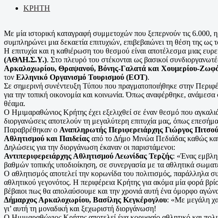
ΚΡΗΤΗ
Με μία ιστορική καταγραφή συμμετοχών που ξεπερνούν τις 6.000, η
συμπληρώνει μια δεκαετία επιτυχιών, επιβεβαιώνει τη θέση της ως 
Η επιτυχία και η καθιέρωση του θεσμού είναι αποτέλεσμα μιας ευρε
(ΑΘΛΗ.Σ.Υ.)
. Στο πλευρό του στέκονται ως βασικοί συνδιοργανωτ
Αρκαλοχωρίου, Θραψανού, Βόνης-Γαλατά και Χουμερίου-Ζωφ
τον
Ελληνικό Οργανισμό Τουρισμού (ΕΟΤ)
.
Σε σημερινή συνέντευξη Τύπου που πραγματοποιήθηκε στην Περιφέρ
για την τοπική οικονομία και κοινωνία. Όπως αναφέρθηκε, ανάμεσα
θέαμα.
Ο Ημιμαραθώνιος Κρήτης έχει εξελιχθεί σε έναν θεσμό που αγκαλιά
διοργανώσεις αποτελούν τη μεγαλύτερη επιτυχία μας, όπως επεσήμ
Παραβρέθηκαν ο
Αναπληρωτής Περιφερειάρχης Γιώργος Πιτσο
Αθλητισμού και Παιδείας
από το Δήμο Μινώα Πεδιάδας καθώς κα
Δηλώσεις για την διοργάνωση έκαναν οι παριστάμενοι:
Αντιπεριφερειάρχης Αθλητισμού Λεωνίδας Τερζής
: «Ένας εμβλη
βαθμών τοπικής υποδιοίκηση, σε συνεργασία με τα αθλητικά σωματεί
Ο αθλητισμός αποτελεί την κορωνίδα του πολιτισμός, παράλληλα σ
αθλητικού γεγονότος. Η περιφέρεια Κρήτης για ακόμα μία φορά βρίσ
βέβαιοι πως θα απολαύσουμε και την χρονιά αυτή ένα όμορφο αγών
Δήμαρχος Αρκαλοχωρίου, Βασίλης Κεγκέρογλου
: «Με μεγάλη χα
γι’ αυτή τη μοναδική και ξεχωριστή διοργάνωση!
Ο Ημιμαραθώνιος Κρήτης αποτελεί ένα κορυφαίο αθλητικό και πολιτ