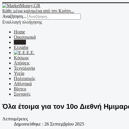
Κάθε μέρα καλημέρα από την Κρήτη...
Αναζήτηση...
Εναλλαγή πλοήγησης
Home
Οικονομικά
Κρήτη
Ελλάδα
Ε.Ε.
Κόσμος
Απόψεις
Τεχνολογία
Υγεία
Πολιτισμός
Αθλητικά
Βίντεο
Συνταγές
Όλα έτοιμα για τον 10ο Διεθνή Ημιμα
Λεπτομέρειες
Δημοσιεύθηκε : 26 Σεπτεμβρίου 2025