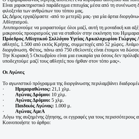
Είναι χαρακτηριστικό παράδειγμα επιτυχίας μέσα από τη συνένωση 
φιλοξενία των ανθρώπων του τόπου μας.
Ως Δήμος εργαζόμαστε -από το μετερίζι μας- για μία άρτια διοργάν
Αθλητισμού.
Ανυπομονούμε να μοιραστούμε όλοι μαζί, αυτή τη μοναδική και αξέχ
μακρινούς προορισμούς για να σταθούν στην εκκίνηση του Ημιμαρ
Πρόεδρος Αθλητικού Συλλόγου Υγείας Αρκαλοχωρίου Γιώργος 
αθλητές, 1.500 από εκτός Κρήτης, συμμετοχές από 52 χώρες. Ανάμε
διοργάνωση. Φέτος, πάνω από 750 εθελοντές είναι έτοιμοι να δώσου
Την Κυριακή 5 Οκτωβρίου είναι μια ευκαιρία για όσους δεν πρόλαβ
υποδεχτούμε μαζί τους αθλητές που ήρθαν στον τόπο μας».
Οι Αγώνες
Το αγωνιστικό πρόγραμμα της διοργάνωσης περιλαμβάνει διαδρομές γ
·
Ημιμαραθώνιος:
21,1 χλμ.
·
Αγώνας Δρόμου:
10 χλμ.
·
Αγώνας Δρόμου:
5 χλμ.
·
Παιδικός Αγώνας:
1.000 μ.
·
Αγώνας ΑμεΑ
Λόγω της αυξημένης ζήτησης, οι εγγραφές για τους περισσότερους 
Κοινοποιήστε το άρθρο: