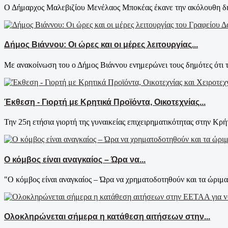
Ο Δήμαρχος Μαλεβιζίου Μενέλαος Μποκέας έκανε την ακόλουθη δήλ
Δήμος Βιάννου: Οι ώρες και οι μέρες λειτουργίας...
Με ανακοίνωση του ο Δήμος Βιάννου ενημερώνει τους δημότες ότι τ
Έκθεση - Γιορτή με Κρητικά Προϊόντα, Οικοτεχνίας...
Την 25η ετήσια γιορτή της γυναικείας επιχειρηματικότητας στην Κρήτ
Ο κόμβος είναι αναγκαίος – Ώρα να...
"Ο κόμβος είναι αναγκαίος – Ώρα να χρηματοδοτηθούν και τα ώριμα 
Ολοκληρώνεται σήμερα η κατάθεση αιτήσεων στην...