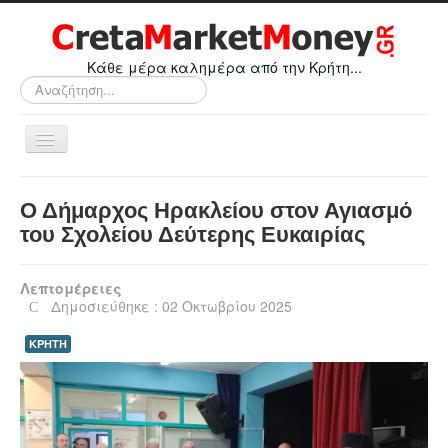
Κάθε μέρα καλημέρα από την Κρήτη...
Αναζήτηση...
Εναλλαγή
πλοήγησης
Home
Ο Δήμαρχος Ηρακλείου στον Αγιασμό
Οικονομικά
του Σχολείου Δεύτερης Ευκαιρίας
Κρήτη
Λεπτομέρειες
Ελλάδα
Δημοσιεύθηκε : 02 Οκτωβρίου 2025
Ε.Ε.
ΚΡΗΤΗ
Κόσμος
Απόψεις
Τεχνολογία