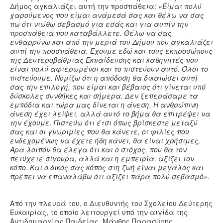
Δήμος αγκαλιάζει αυτή την προσπάθεια:
«Είμαι πολύ
χαρούμενος που είμαι ανάμεσά σας και θέλω να σας
πω ότι νιώθω σεβασμό για εσάς και για αυτήν την
προσπάθεια που καταβάλλετε. Θέλω να σας
ενθαρρύνω και από την μεριά του Δήμου που αγκαλιάζει
αυτή την προσπάθεια. Έχουμε εδώ και τους εκπροσώπους
της Δευτεροβάθμιας Εκπαίδευσης και καθηγητές που
είναι πολύ αφιερωμένοι και το πιστεύουν αυτό. Όλοι το
πιστεύουμε. Νομίζω ότι η απόδοση θα δικαιώσει αυτή
σας την επιλογή, που είμαι και βέβαιος ότι γίνεται υπό
δύσκολες συνθήκες και σήμερα. Δεν ξεπεράσαμε τα
εμπόδια και τώρα μας δίνεται η άνεση. Η ανθρώπινη
άνεση έχει λείψει, αλλά αυτό το βήμα θα επιτρέψει να
την έχουμε. Πιστεύω ότι έτσι όπως βρίσκεστε μεταξύ
σας και οι γνωριμίες που θα κάνετε, οι φιλίες που
ενδεχομένως να έχετε ήδη κάνει, θα είναι χρήσιμες.
Άρα λοιπόν θα έλεγα ότι και ο στόχος, που θα τον
πετύχετε σίγουρα, αλλά και η εμπειρία, αξίζει τον
κόπο. Και ο δικός σας κόπος στη ζωή είναι μεγάλος και
πρέπει να επαναλάβω ότι αξίζει πάρα πολύ σεβασμό».
Από την πλευρά του, ο Διευθυντής του Σχολείου Δεύτερης
Ευκαιρίας, το οποίο λειτουργεί υπό την αιγίδα της
Αντιδημαρχίας Παιδείας, Μάνθος Παρασύρης,