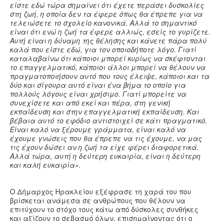
είστε εδώ τώρα σημαίνει ότι έχετε περάσει δυσκολίες
στη ζωή, η οποία δεν τα έφερε όπως θα έπρεπε για να
τελειώσετε το σχολείο κανονικά. Αλλά το σημαντικό
είναι ότι ενώ η ζωή τα έφερε αλλιώς, εσείς το γυρίζετε.
Αυτή είναι η δύναμη της θέλησης και κάνετε πάρα πολύ
καλά που είστε εδώ, για τον οποιοδήποτε λόγο. Γιατί
καταλαβαίνω ότι κάποιοι μπορεί κυρίως να σκέφτονται
το επαγγελματικό, κάποιοι άλλοι μπορεί να θέλουν να
πραγματοποιήσουν αυτό που τους έλειψε, κάποιοι και τα
δύο και σίγουρα αυτό είναι ένα βήμα το οποίο για
πολλούς λόγους είναι χρήσιμο. Γιατί μπορείτε να
συνεχίσετε και από εκεί και πέρα, στη γενική
εκπαίδευση και στην επαγγελματική εκπαίδευση. Και
βέβαια αυτό το εφόδιο αντιστοιχεί σε κάτι πραγματικό.
Είναι καλό να ξέρουμε γράμματα, είναι καλό να
έχουμε γνώσεις που θα έπρεπε να τις έχουμε, να μας
τις έχουν δώσει αν η ζωή τα είχε φέρει διαφορετικά.
Αλλά τώρα, αυτή η δεύτερη ευκαιρία, είναι η δεύτερη
και καλή ευκαιρία».
Ο Δήμαρχος Ηρακλείου εξέφρασε τη χαρά του που
βρίσκεται ανάμεσα σε ανθρώπους που θέλουν να
επιτύχουν το στόχο τους κάτω από δύσκολες συνθήκες
και αξίζουν το σεβασμό όλων, επισημαίνοντας ότι ο