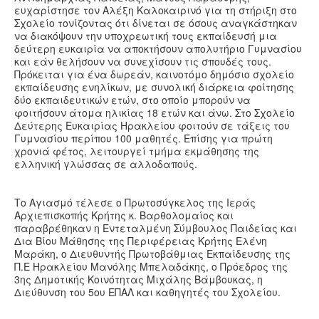
ευχαρίστησε τον Αλέξη Καλοκαιρινό για τη στήριξη στο
Σχολείο τονίζοντας ότι δίνεται σε όσους αναγκάστηκαν
να διακόψουν την υποχρεωτική τους εκπαίδευσή μια
δεύτερη ευκαιρία να αποκτήσουν απολυτήριο Γυμνασίου
και εάν θελήσουν να συνεχίσουν τις σπουδές τους.
Πρόκειται για ένα δωρεάν, καινοτόμο δημόσιο σχολείο
εκπαίδευσης ενηλίκων, με συνολική διάρκεια φοίτησης
δύο εκπαιδευτικών ετών, στο οποίο μπορούν να
φοιτήσουν άτομα ηλικίας 18 ετών και άνω. Στο Σχολείο
Δεύτερης Ευκαιρίας Ηρακλείου φοιτούν σε τάξεις του
Γυμνασίου περίπου 100 μαθητές. Επίσης για πρώτη
χρονιά φέτος, λειτουργεί τμήμα εκμάθησης της
ελληνική γλώσσας σε αλλοδαπούς.
Το Αγιασμό τέλεσε ο Πρωτοσύγκελος της Ιεράς
Αρχιεπισκοπής Κρήτης κ. Βαρθολομαίος και
παραβρέθηκαν η Εντεταλμένη Σύμβουλος Παιδείας και
Δια Βίου Μάθησης της Περιφέρειας Κρήτης Ελένη
Μαράκη, ο Διευθυντής Πρωτοβάθμιας Εκπαίδευσης της
Π.Ε Ηρακλείου Μανόλης Μπελαδάκης, ο Πρόεδρος της
3
ης
Δημοτικής Κοινότητας Μιχάλης Βάμβουκας, η
Διεύθυνση του 5
ου
ΕΠΑΛ και καθηγητές του Σχολείου.