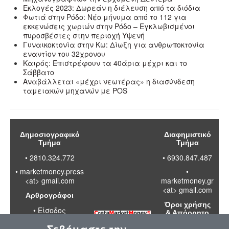
Εκλογές 2023: Δωρεάν η διέλευση από τα διόδια
Φωτιά στην Ρόδο: Νέο μήνυμα από το 112 για
εκκενώσεις χωριών στην Ρόδο – Εγκλωβισμένοι
πυροσβέστες στην περιοχή Υψενή
Γυναικοκτονία στην Κω: Δίωξη για ανθρωποκτονία
εναντίον του 32χρονου
Καιρός: Επιστρέφουν τα 40άρια μέχρι και το
Σάββατο
Αναβάλλεται «μέχρι νεωτέρας» η διασύνδεση
ταμειακών μηχανών με POS
Δημοσιογραφικό
Διαφημιστικό
Τμήμα
Τμήμα
• 2810.324.772
• 6930.847.487
•
marketmoney.press
•
<at> gmail.com
marketmoney.gr
<at> gmail.com
Αρθρογράφοι
Όροι χρήσης
•
Είσοδος
& Απόρρητο
Σεβόμαστε την
•
Διαβάστε