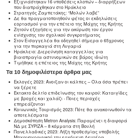
Eξιχνιάστηκαν 16 υποθέσεις κλοπών – διαρρήξεων
που διαπράχθηκαν στο Ηράκλειο
Στρατηγός Ζαμπετάκης: “Μολών λαβέ”
Δε θα πραγματοποιηθούν φέτος οι εκδηλώσεις
εορτασμού για την επέτειο της Μάχης της Κρήτης
Ζητούν εξηγήσεις για την ακύρωση του έργου
ενίσχυσης του σχολικού συγκροτήματος
Στον Εισαγγελέα θα οδηγηθεί σήμερα ο 65χρονος
για την πυρκαγιά στη Λυγαριά
Ηράκλειο: Διερεύνηση καταγγελίας για
βιαιοπραγία αστυνομικών σε βάρος ιδιώτη
Τιμήθηκε η επέτειος της Μάχης της Κρήτης
Τα 10 δημοφιλέστερα άρθρα μας
Εκλογές 2023: Άνοιξαν οι κάλπες – Όλα όσα πρέπει
να ξέρετε
Έκτακτο δελτίο επιδείνωσης του καιρού: Καταιγίδες
με βροχές και χαλάζι - Ποιες περιοχές
επηρεάζονται
Κοινωνικός Τουρισμός 2023: Πότε θα ανακοινωθούν τα
αποτελέσματα
Δημοσκόπηση Metron Analysis: Παραμένει η διαφορά
ΝΔ με ΣΥΡΙΖΑ – 8 κόμματα στη Βουλή
Πανελλαδικές 2023: Λήξη προθεσμίας υποβολής
Μηχανογραφικού την ερχόμενη Δευτέρα