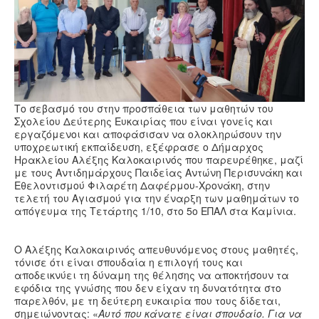
Υγεία
Πολιτισμός
Αθλητικά
Βίντεο
Συνταγές
Το σεβασμό του στην προσπάθεια των μαθητών του
Σχολείου Δεύτερης Ευκαιρίας που είναι γονείς και
εργαζόμενοι και αποφάσισαν να ολοκληρώσουν την
υποχρεωτική εκπαίδευση, εξέφρασε ο Δήμαρχος
Ηρακλείου Αλέξης Καλοκαιρινός που παρευρέθηκε, μαζί
με τους Αντιδημάρχους Παιδείας Αντώνη Περισυνάκη και
Εθελοντισμού Φιλαρέτη Δαφέρμου-Χρονάκη, στην
τελετή του Αγιασμού για την έναρξη των μαθημάτων το
απόγευμα της Τετάρτης 1/10, στο 5
ο
ΕΠΑΛ στα Καμίνια.
Ο Αλέξης Καλοκαιρινός απευθυνόμενος στους μαθητές,
τόνισε ότι είναι σπουδαία η επιλογή τους και
αποδεικνύει τη δύναμη της θέλησης να αποκτήσουν τα
εφόδια της γνώσης που δεν είχαν τη δυνατότητα στο
παρελθόν, με τη δεύτερη ευκαιρία που τους δίδεται,
σημειώνοντας: «
Αυτό που κάνατε είναι σπουδαίο. Για να