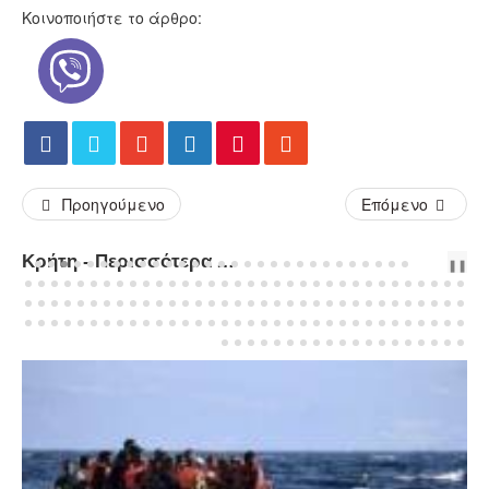
Κοινοποιήστε το άρθρο:
Προηγούμενο
Επόμενο
Κρήτη - Περισσότερα Άρθρα...
PREV
NEXT
❚❚