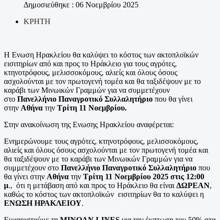
Δημοσιεύθηκε : 06 Νοεμβρίου 2025
ΚΡΗΤΗ
Η Ενωση Ηρακλείου θα καλύψει το κόστος των ακτοπλοϊκών
εισιτηρίων από και προς το Ηράκλειο για τους αγρότες,
κτηνοτρόφους, μελισσοκόμους, αλιείς και όλους όσους
ασχολούνται με τον πρωτογενή τομέα και θα ταξιδέψουν με το
καράβι των Μινωικών Γραμμών για να συμμετέχουν
στο
Πανελλήνιο Παναγροτικό Συλλαλητήριο
που θα γίνει
στην
Αθήνα
την
Τρίτη 11 Νοεμβρίου.
Στην ανακοίνωση της Ενωσης Ηρακλείου αναφέρεται:
Ενημερώνουμε τους αγρότες, κτηνοτρόφους, μελισσοκόμους,
αλιείς και όλους όσους ασχολούνται με τον πρωτογενή τομέα και
θα ταξιδέψουν με το καράβι των Μινωικών Γραμμών για να
συμμετέχουν στο
Πανελλήνιο Παναγροτικό Συλλαλητήριο
που
θα γίνει στην
Αθήνα
την
Τρίτη 11 Νοεμβρίου 2025 στις 12:00
μ
., ότι η μετάβαση από και προς το Ηράκλειο θα είναι
ΔΩΡΕΑΝ
,
καθώς το κόστος των ακτοπλοϊκών εισιτηρίων θα το καλύψει η
ΕΝΩΣΗ ΗΡΑΚΛΕΙΟΥ
.
Ευχαριστούμε τη
MINOAN LINES
για την έκπτωση του 50% στα