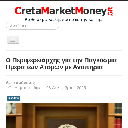
Κάθε μέρα καλημέρα από την Κρήτη...
Αναζήτηση...
Εναλλαγή
πλοήγησης
Home
Ο Περιφερειάρχης για την Παγκόσμια
Οικονομικά
Ημέρα των Ατόμων με Αναπηρία
Κρήτη
Λεπτομέρειες
Ελλάδα
Δημοσιεύθηκε : 03 Δεκεμβρίου 2025
Ε.Ε.
ΚΡΗΤΗ
Κόσμος
Απόψεις
Τεχνολογία