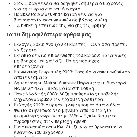
Στον Εισαγγελέα θα οδηγηθεί σήμερα ο 65χρονος
για την πυρκαγιά στη Λυγαριά
Ηράκλειο: Διερεύνηση καταγγελίας για
βιαιοπραγία αστυνομικών σε βάρος ιδιώτη
Τιμήθηκε η επέτειος της Μάχης της Κρήτης
Τα 10 δημοφιλέστερα άρθρα μας
Εκλογές 2023: Άνοιξαν οι κάλπες – Όλα όσα πρέπει
να ξέρετε
Έκτακτο δελτίο επιδείνωσης του καιρού: Καταιγίδες
με βροχές και χαλάζι - Ποιες περιοχές
επηρεάζονται
Κοινωνικός Τουρισμός 2023: Πότε θα ανακοινωθούν τα
αποτελέσματα
Δημοσκόπηση Metron Analysis: Παραμένει η διαφορά
ΝΔ με ΣΥΡΙΖΑ – 8 κόμματα στη Βουλή
Πανελλαδικές 2023: Λήξη προθεσμίας υποβολής
Μηχανογραφικού την ερχόμενη Δευτέρα
Εκλογές 2023: Δωρεάν η διέλευση από τα διόδια
Φωτιά στην Ρόδο: Νέο μήνυμα από το 112 για
εκκενώσεις χωριών στην Ρόδο – Εγκλωβισμένοι
πυροσβέστες στην περιοχή Υψενή
Γυναικοκτονία στην Κω: Δίωξη για ανθρωποκτονία
εναντίον του 32χρονου