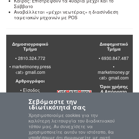
Καιρός: Επιστρέφουν τα 40άρια μέχρι και το
Σάββατο
Αναβάλλεται «μέχρι νεωτέρας» η διασύνδεση
ταμειακών μηχανών με POS
Δημοσιογραφικό
Διαφημιστικό
Τμήμα
Τμήμα
• 2810.324.772
• 6930.847.487
•
marketmoney.press
•
<at> gmail.com
marketmoney.gr
<at> gmail.com
Αρθρογράφοι
Όροι χρήσης
•
Είσοδος
& Απόρρητο
Σεβόμαστε την
•
Διαβάστε
ιδιωτικότητά σας
τους όρους
χρήσης της
Χρησιμοποιούμε cookies για την
ιστοσελίδας
καλύτερη λειτουργία του διαδικτυακού
•
Πολιτική
τόπου μας. Αν συνεχίσετε να
απορρήτου
χρησιμοποιείτε αυτόν τον ιστότοπο, θα
προσωπικών
υποθέσουμε ότι συμφωνείτε με αυτή