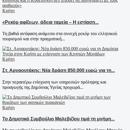
Κρήτη
«Ρεκόρ αφίξεων, άδεια ταμεία – Η εστίαση...
Τη βαθιά αντίφαση ανάμεσα στα συνεχή ρεκόρ του ελληνικού
τουρισμού και στην πραγματική...
Κρήτη
Στ. Αρναουτάκης: Νέα δράση 850.000 ευρώ για τη...
Στην περαιτέρω ενίσχυση των υπηρεσιών πρόληψης και
προαγωγής της Δημόσιας Υγείας προχωρά...
Κρήτη
Το Δημοτικό Συμβούλιο Μαλεβιζίου τιμά τη μνήμη...