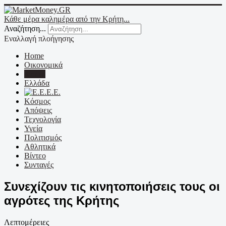
Κάθε μέρα καλημέρα από την Κρήτη...
Αναζήτηση...
Εναλλαγή πλοήγησης
Home
Οικονομικά
Κρήτη
Ελλάδα
Ε.Ε.
Κόσμος
Απόψεις
Τεχνολογία
Υγεία
Πολιτισμός
Αθλητικά
Βίντεο
Συνταγές
Συνεχίζουν τις κινητοποιήσεις τους οι
αγρότες της Κρήτης
Λεπτομέρειες