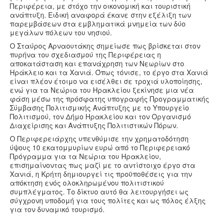
Περιφέρεια, με στόχο την οικονομική και τουριστική
ανάπτυξη. Ειδική αναφορά έκανε στην εξέλιξη των
παρεμβάσεων στα εμβληματικά μνημεία των δύο
μεγάλων πόλεων του νησιού.
Ο Σταύρος Αρναουτάκης σημείωσε πως βρίσκεται στον
πυρήνα του σχεδιασμού της Περιφέρειας η
αποκατάσταση και επανάχρηση των Νεωρίων στο
Ηράκλειο και τα Χανιά. Όπως τόνισε, το έργο στα Χανιά
είναι πλέον έτοιμο να εισέλθει σε τροχιά υλοποίησης,
ενώ για τα Νεώρια του Ηρακλείου ξεκίνησε μια νέα
φάση μέσω της πρόσφατης υπογραφής Προγραμματικής
Σύμβασης Πολιτισμικής Ανάπτυξης με το Υπουργείο
Πολιτισμού, τον Δήμο Ηρακλείου και τον Οργανισμό
Διαχείρισης και Ανάπτυξης Πολιτιστικών Πόρων.
Ο Περιφερειάρχης υπενθύμισε την χρηματοδότηση
ύψους 10 εκατομμυρίων ευρώ από το Περιφερειακό
Πρόγραμμα για τα Νεώρια του Ηρακλείου,
επισημαίνοντας πως μαζί με το αντίστοιχο έργο στα
Χανιά, η Κρήτη δημιουργεί τις προϋποθέσεις για την
απόκτηση ενός ολοκληρωμένου πολιτιστικού
συμπλέγματος. Το δίκτυο αυτό θα λειτουργήσει ως
σύγχρονη υποδομή για τους πολίτες και ως πόλος έλξης
για τον δυναμικό τουρισμό.