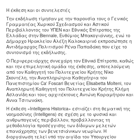
Η έκθεση και οι συντελεστές
Την εκδήλωση τίμησαν με την παρουσία τους ο Γενικός
Γραμματέας Χωρικού Σχεδιασμού και Αστικού
Περιβάλλοντος του ΥΠΕΝ και Εθνικός Επίτροπος της
Ελλάδας στην Biennale, Ευθύμιος Μπακογιάννης, ενώ το
Δήμαρχο Ηρακλείου Αλέξη Καλοκαιρινό εκπροσώπησε η
Αντιδήμαρχος Πολιτισμού Ρένα Παπαδάκη που είχε το
συντονισμό της εκδήλωσης.
Ο Περιφερειάρχης συνεχάρη τον Εθνικό Επίτροπο, καθώς
και την επιμελητική ομάδα της έκθεσης, αποτελούμενη
από τον Καθηγητή του Πολυτεχνείου Κρήτης Νίκο
Σκουτέλη, την Αναπληρώτρια Καθηγήτρια του
Πανεπιστημίου Ca' Foscari Βενετίας Elisabetta Molteni, τον
Αναπληρωτή Καθηγητή του Πολυτεχνείου Κρήτης Κλήμη
Ασλανίδη και τους αρχιτέκτονες Αντώνη Καραμήτρου και
Άννα Τσιτωνάκη.
Η έκθεση «Intelligens Historica» εστιάζει στη θεματική της
νοημοσύνης (Intelligens) σε σχέση με το φυσικό και
ανθρωπογενές περιβάλλον, προβάλλοντας τη
μεθοδολογία προσέγγισης των δίδυμων μελετών
επανάχρησης των βενετσιάνικων νεωρίων. Η
διοργάνωση τελεί υπό την αιγίδα του Υπουργείου