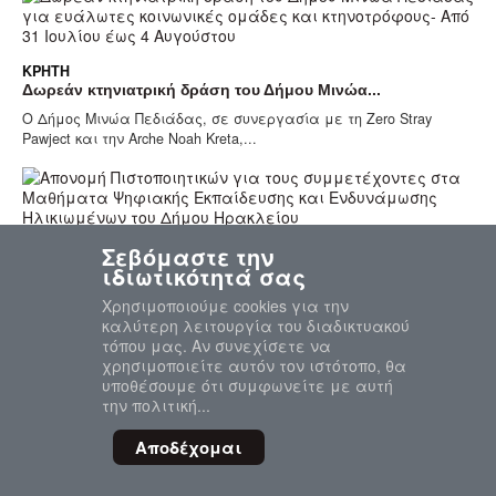
ΚΡΉΤΗ
Δωρεάν κτηνιατρική δράση του Δήμου Μινώα...
Ο Δήμος Μινώα Πεδιάδας, σε συνεργασία με τη Zero Stray
Pawject και την Arche Noah Kreta,...
Σεβόμαστε την
ΚΡΉΤΗ
ιδιωτικότητά σας
Απονομή Πιστοποιητικών για τους συμμετέχοντες...
Με μεγάλη επιτυχία πραγματοποιήθηκε στο ΚΕΚΟΙΦ-ΑΠΗ
Χρησιμοποιούμε cookies για την
Κατσαμπά η εκδήλωση απονομής των...
καλύτερη λειτουργία του διαδικτυακού
τόπου μας. Αν συνεχίσετε να
χρησιμοποιείτε αυτόν τον ιστότοπο, θα
υποθέσουμε ότι συμφωνείτε με αυτή
την πολιτική...
ΚΡΉΤΗ
Ελεύθερος με όρους ο ιατροδικαστής Χανίων –...
Αποδέχομαι
Ελεύθερος με περιοριστικούς όρους αφέθηκε ο ιατροδικαστής
Χανίων, μετά την ολοκλήρωση...