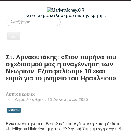
Κάθε μέρα καλημέρα από την Κρήτη...
Αναζήτηση...
Εναλλαγή
πλοήγησης
Home
Στ. Αρναουτάκης: «Στον πυρήνα του
Οικονομικά
σχεδιασμού μας η αναγέννηση των
Νεωρίων. Εξασφαλίσαμε 10 εκατ.
Κρήτη
ευρώ για το μνημείο του Ηρακλείου»
Ελλάδα
Ε.Ε.
Λεπτομέρειες
Δημοσιεύθηκε : 13 Δεκεμβρίου 2025
Κόσμος
ΚΡΗΤΗ
Απόψεις
Τεχνολογία
Εγκαινιάστηκε στη Βασιλική του Αγίου Μάρκου η έκθεση
«Intelligens Historica» με την Ελληνική Συμμετοχή στην 19η