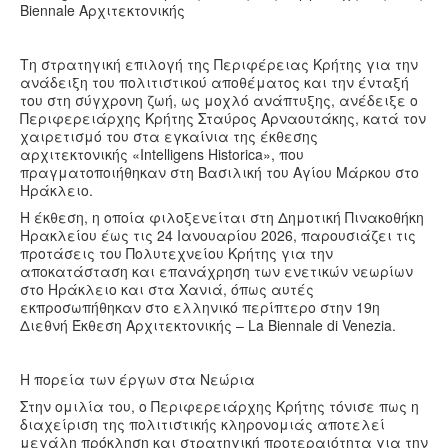
Υγεία
Biennale Αρχιτεκτονικής
Πολιτισμός
Τη στρατηγική επιλογή της Περιφέρειας Κρήτης για την
Αθλητικά
ανάδειξη του πολιτιστικού αποθέματος και την ένταξή
του στη σύγχρονη ζωή, ως μοχλό ανάπτυξης, ανέδειξε ο
Βίντεο
Περιφερειάρχης Κρήτης Σταύρος Αρναουτάκης, κατά τον
χαιρετισμό του στα εγκαίνια της έκθεσης
Συνταγές
αρχιτεκτονικής «Intelligens Historica», που
πραγματοποιήθηκαν στη Βασιλική του Αγίου Μάρκου στο
Ηράκλειο.
Η έκθεση, η οποία φιλοξενείται στη Δημοτική Πινακοθήκη
Ηρακλείου έως τις 24 Ιανουαρίου 2026, παρουσιάζει τις
προτάσεις του Πολυτεχνείου Κρήτης για την
αποκατάσταση και επανάχρηση των ενετικών νεωρίων
στο Ηράκλειο και στα Χανιά, όπως αυτές
εκπροσωπήθηκαν στο ελληνικό περίπτερο στην 19η
Διεθνή Έκθεση Αρχιτεκτονικής – La Biennale di Venezia.
Η πορεία των έργων στα Νεώρια
Στην ομιλία του, ο Περιφερειάρχης Κρήτης τόνισε πως η
διαχείριση της πολιτιστικής κληρονομιάς αποτελεί
μεγάλη πρόκληση και στρατηγική προτεραιότητα για την