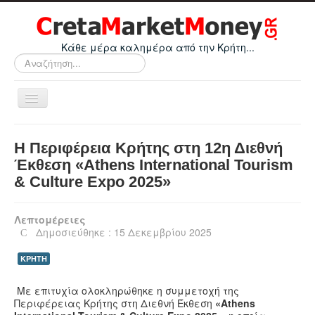
Κάθε μέρα καλημέρα από την Κρήτη...
Αναζήτηση...
Εναλλαγή
πλοήγησης
Home
Η Περιφέρεια Κρήτης στη 12η Διεθνή
Οικονομικά
Έκθεση «Athens International Tourism
& Culture Expo 2025»
Κρήτη
Ελλάδα
Λεπτομέρειες
Ε.Ε.
Δημοσιεύθηκε : 15 Δεκεμβρίου 2025
Κόσμος
ΚΡΗΤΗ
Απόψεις
Με επιτυχία ολοκληρώθηκε η συμμετοχή της
Τεχνολογία
Περιφέρειας Κρήτης στη Διεθνή Έκθεση
«Athens