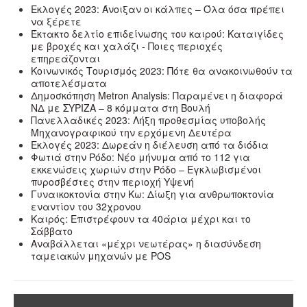
Εκλογές 2023: Άνοιξαν οι κάλπες – Όλα όσα πρέπει
να ξέρετε
Έκτακτο δελτίο επιδείνωσης του καιρού: Καταιγίδες
με βροχές και χαλάζι - Ποιες περιοχές
επηρεάζονται
Κοινωνικός Τουρισμός 2023: Πότε θα ανακοινωθούν τα
αποτελέσματα
Δημοσκόπηση Metron Analysis: Παραμένει η διαφορά
ΝΔ με ΣΥΡΙΖΑ – 8 κόμματα στη Βουλή
Πανελλαδικές 2023: Λήξη προθεσμίας υποβολής
Μηχανογραφικού την ερχόμενη Δευτέρα
Εκλογές 2023: Δωρεάν η διέλευση από τα διόδια
Φωτιά στην Ρόδο: Νέο μήνυμα από το 112 για
εκκενώσεις χωριών στην Ρόδο – Εγκλωβισμένοι
πυροσβέστες στην περιοχή Υψενή
Γυναικοκτονία στην Κω: Δίωξη για ανθρωποκτονία
εναντίον του 32χρονου
Καιρός: Επιστρέφουν τα 40άρια μέχρι και το
Σάββατο
Αναβάλλεται «μέχρι νεωτέρας» η διασύνδεση
ταμειακών μηχανών με POS