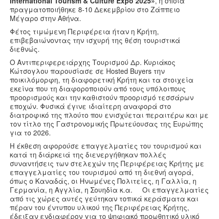
International Tourism & Culture Expo 2025»
, η οποία
Υγεία
πραγματοποιήθηκε 8-10 Δεκεμβρίου στο Ζάππειο
Μέγαρο στην Αθήνα.
Πολιτισμός
Φέτος τιμώμενη Περιφέρεια ήταν η Κρήτη,
επιβεβαιώνοντας την ισχυρή της θέση τουριστικά
Αθλητικά
διεθνώς.
Βίντεο
Ο Αντιπεριφερειάρχης Τουρισμού Δρ. Κυριάκος
Κώτσογλου παρουσίασε σε Hosted Buyers την
Συνταγές
ποικιλόμορφη, τη διαφορετική Κρήτη και τα στοιχεία
εκείνα που τη διαφοροποιούν από τους υπόλοιπους
προορισμούς και την καθιστούν προορισμό τεσσάρων
εποχών. Φυσικά έγινε ιδιαίτερη αναφορά στο
διατροφικό της πλούτο που ενισχύεται περαιτέρω και με
τον τίτλο της Γαστρονομικής Πρωτεύουσας της Ευρώπης
για το 2026.
Η έκθεση αφορούσε επαγγελματίες του τουρισμού και
κατά τη διάρκειά της διενεργήθηκαν πολλές
συναντήσεις των στελεχών της Περιφέρειας Κρήτης με
επαγγελματίες του τουρισμού από τη διεθνή αγορά,
όπως ο Καναδάς, οι Ηνωμένες Πολιτείες, η Γαλλία, η
Γερμανία, η Αγγλία, η Σουηδία κ.α. Οι επαγγελματίες
από τις χώρες αυτές γεύτηκαν τοπικά κεράσματα και
πέραν του έντυπου υλικού της Περιφέρειας Κρήτης,
έδειξαν ενδιαφέρον για το ψηφιακό προωθητικό υλικό