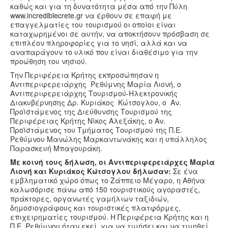
καθώς και για τη δυνατότητα μέσα από την Πύλη
www.incrediblecrete.gr
να έρθουν σε επαφή με
επαγγελματίες του τουρισμού οι οποίοι είναι
καταχωρημένοι σε αυτήν, να αποκτήσουν πρόσβαση σε
επιπλέον πληροφορίες για το νησί, αλλά και να
αναπαράγουν το υλικό που είναι διαθέσιμο για την
προώθηση του νησιού.
Την Περιφέρεια Κρήτης εκπροσώπησαν η
Αντιπεριφερειάρχης Ρεθύμνης Μαρία Λιονή, ο
Αντιπεριφερειάρχης Τουρισμού-Ηλεκτρονικής
Διακυβέρνησης Δρ. Κυριάκος Κώτσογλου, ο Αν.
Προϊστάμενος της Διεύθυνσης Τουρισμού της
Περιφέρειας Κρήτης Νίκος Αλεξάκης, ο Αν.
Προϊστάμενος του Τμήματος Τουρισμού της Π.Ε.
Ρεθύμνου Μανώλης Μαρκαντωνάκης και η υπάλληλος
Παρασκευή Μπαγουράκη.
Με κοινή τους δήλωση, οι Αντιπεριφερειάρχες Μαρία
Λιονή και Κυριάκος Κώτσογλου δήλωσαν:
Σε ένα
εμβληματικό χώρο όπως το Ζάππειο Μέγαρο, η Αθήνα
καλωσόρισε πάνω από 150 τουριστικούς αγοραστές,
πράκτορες, οργανωτές γαμήλιων ταξιδιών,
δημοσιογράφους και τουριστικές πλατφόρμες,
επιχειρηματίες τουρισμού. Η Περιφέρεια Κρήτης και η
Π.Ε. Ρεθύμνου ήταν εκεί, για να τιμήσει και να τιμηθεί,