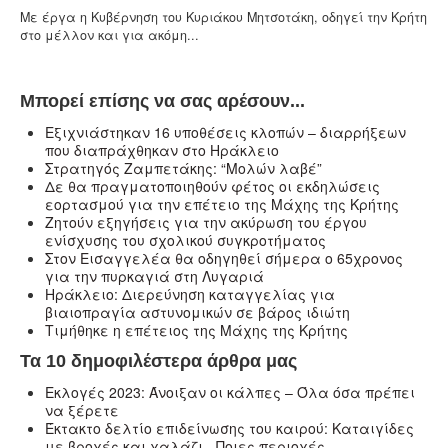
Με έργα η Κυβέρνηση του Κυριάκου Μητσοτάκη, οδηγεί την Κρήτη
στο μέλλον και για ακόμη...
Μπορεί επίσης να σας αρέσουν...
Eξιχνιάστηκαν 16 υποθέσεις κλοπών – διαρρήξεων
που διαπράχθηκαν στο Ηράκλειο
Στρατηγός Ζαμπετάκης: “Μολών λαβέ”
Δε θα πραγματοποιηθούν φέτος οι εκδηλώσεις
εορτασμού για την επέτειο της Μάχης της Κρήτης
Ζητούν εξηγήσεις για την ακύρωση του έργου
ενίσχυσης του σχολικού συγκροτήματος
Στον Εισαγγελέα θα οδηγηθεί σήμερα ο 65χρονος
για την πυρκαγιά στη Λυγαριά
Ηράκλειο: Διερεύνηση καταγγελίας για
βιαιοπραγία αστυνομικών σε βάρος ιδιώτη
Τιμήθηκε η επέτειος της Μάχης της Κρήτης
Τα 10 δημοφιλέστερα άρθρα μας
Εκλογές 2023: Άνοιξαν οι κάλπες – Όλα όσα πρέπει
να ξέρετε
Έκτακτο δελτίο επιδείνωσης του καιρού: Καταιγίδες
με βροχές και χαλάζι - Ποιες περιοχές