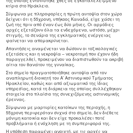
της οποίας εντοπίστηκε χθες σε εγκαταλελειμμένο
Υγεία
κτίριο στο Ηράκλειο.
Σύμφωνα με πληροφορίες η πρώτη αυτοψία στον χώρο
Πολιτισμός
δείχνει ότι η 55χρονη, υπήκοος Καναδά, είχε χάσει τη
ζωή της πριν από έναν έως δύο μήνες. Οι αρμόδιες
Αθλητικά
αρχές εξετάζουν όλα τα ενδεχόμενα, ωστόσο, μέχρι
Βίντεο
στιγμής, το σενάριο της εγκληματικής ενέργειας
φαίνεται να απομακρύνεται.
Συνταγές
Απαντήσεις αναμένεται να δώσουν οι τοξικολογικές
εξετάσεις και η νεκροψία – νεκροτομή που έχουν ήδη
παραγγελθεί, προκειμένου να διαπιστωθούν τα ακριβή
αίτια του θανάτου της γυναίκας.
Στο σημείο πραγματοποιήθηκε αυτοψία από τον
αναπληρωτή διοικητή του Α’ Αστυνομικού Τμήματος
Ηρακλείου, καθώς και από αξιωματικό της ίδιας
υπηρεσίας, κατά τη διάρκεια της οποίας συλλέχθηκαν
στοιχεία στο πλαίσιο της συνεχιζόμενης αστυνομικής
έρευνας.
Σύμφωνα με μαρτυρίες κατοίκων της περιοχής, η
55χρονη περιφερόταν συχνά στο σημείο, δεν διέθετε
μόνιμη κατοικία και δεν είχε προκαλέσει ποτέ
προβλήματα ή ενόχληση με τη συμπεριφορά της.
Η υπόθεση παραμένει ανοιχτή, με τις αρχές να