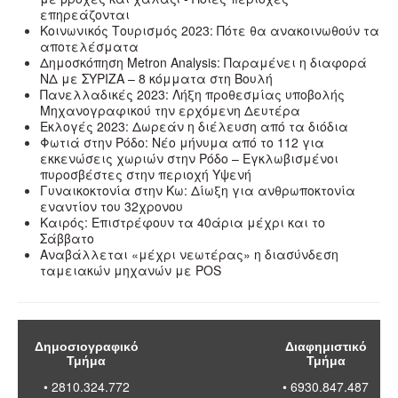
επηρεάζονται
Κοινωνικός Τουρισμός 2023: Πότε θα ανακοινωθούν τα
αποτελέσματα
Δημοσκόπηση Metron Analysis: Παραμένει η διαφορά
ΝΔ με ΣΥΡΙΖΑ – 8 κόμματα στη Βουλή
Πανελλαδικές 2023: Λήξη προθεσμίας υποβολής
Μηχανογραφικού την ερχόμενη Δευτέρα
Εκλογές 2023: Δωρεάν η διέλευση από τα διόδια
Φωτιά στην Ρόδο: Νέο μήνυμα από το 112 για
εκκενώσεις χωριών στην Ρόδο – Εγκλωβισμένοι
πυροσβέστες στην περιοχή Υψενή
Γυναικοκτονία στην Κω: Δίωξη για ανθρωποκτονία
εναντίον του 32χρονου
Καιρός: Επιστρέφουν τα 40άρια μέχρι και το
Σάββατο
Αναβάλλεται «μέχρι νεωτέρας» η διασύνδεση
ταμειακών μηχανών με POS
Δημοσιογραφικό
Διαφημιστικό
Τμήμα
Τμήμα
• 2810.324.772
• 6930.847.487