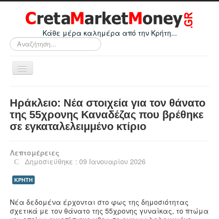
Κάθε μέρα καλημέρα από την Κρήτη...
Αναζήτηση...
Εναλλαγή
πλοήγησης
Home
Ηράκλειο: Νέα στοιχεία για τον θάνατο
Οικονομικά
της 55χρονης Καναδέζας που βρέθηκε
σε εγκαταλελειμμένο κτίριο
Κρήτη
Ελλάδα
Λεπτομέρειες
Ε.Ε.
Δημοσιεύθηκε : 09 Ιανουαρίου 2026
Κόσμος
ΚΡΗΤΗ
Απόψεις
Νέα δεδομένα έρχονται στο φως της δημοσιότητας
Τεχνολογία
σχετικά με τον θάνατο της 55χρονης γυναίκας, το πτώμα