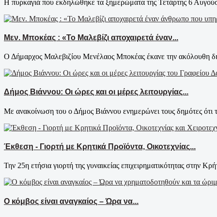
Η πυρκαγιά που εκδηλώθηκε τα ξημερώματα της Τετάρτης 6 Αυγούστ
Μεν. Μποκέας : «Το Μαλεβίζι αποχαιρετά έναν...
Ο Δήμαρχος Μαλεβιζίου Μενέλαος Μποκέας έκανε την ακόλουθη δήλ
Δήμος Βιάννου: Οι ώρες και οι μέρες λειτουργίας...
Με ανακοίνωση του ο Δήμος Βιάννου ενημερώνει τους δημότες ότι τ
Έκθεση - Γιορτή με Κρητικά Προϊόντα, Οικοτεχνίας...
Την 25η ετήσια γιορτή της γυναικείας επιχειρηματικότητας στην Κρήτ
Ο κόμβος είναι αναγκαίος – Ώρα να...