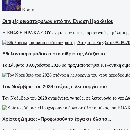
Κρήτη
Οι τιμές οινοστάφυλων από την Ενωση Ηρακλείου
Η ΕΝΩΣΗ ΗΡΑΚΛΕΙΟΥ ενημερώνει τους παραγωγούς – μέλη της για τ
Εθελοντική αιμοδοσία στο αίθριο της Λότζια το...
Το Σάββατο 8 Αυγούστου 2026 θα πραγματοποιηθεί εθελοντική αιμοδ
Τον Νοέμβριο του 2028 στόχος η λειτουργία του...
Τον Νοέμβριο του 2028 αναμένεται να τεθεί σε λειτουργία το νέο Δι
Χρίστος Δήμας: «Προχωρούν τα έργα σε όλο το...