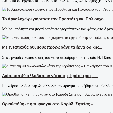
Αυτοψία σε εργοτάξια του Βόρειου Οδικού Άξονα Κρήτης (ΒΟΑΚ), 
Το Αρκαλοχώρι γιόρτασε τον Προστάτη και Πολιούχο...
Με λαμπρότητα και μεγαλοπρέπεια γιορτάστηκε και φέτος στο Αρκαλ
Με εντατικούς ρυθμούς προχωράνε τα έργα οδικής...
Στις εργασίες κατασκευής του νέου πεζοδρομίου στην οδό Ν. Πλαστ
Διάσωση 40 αλλοδαπών νότια της Ιεράπετρας –...
Επιχείρηση διάσωσης 40 αλλοδαπών πραγματοποιήθηκε στη θαλάσσι
Οριοθετήθηκε η πυρκαγιά στο Καρύδι Σητείας –...