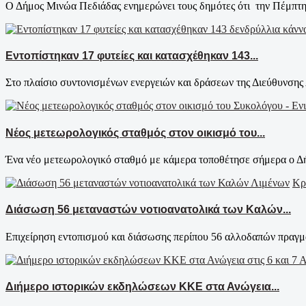
Ο Δήμος Μινώα Πεδιάδας ενημερώνει τους δημότες ότι την Πέμπτη
Εντοπίστηκαν 17 φυτείες και κατασχέθηκαν 143...
Στο πλαίσιο συντονισμένων ενεργειών και δράσεων της Διεύθυνσης 
Νέος μετεωρολογικός σταθμός στον οικισμό του...
Ένα νέο μετεωρολογικό σταθμό με κάμερα τοποθέτησε σήμερα ο Δή
Κρ
Διάσωση 56 μεταναστών νοτιοανατολικά των Καλών...
Επιχείρηση εντοπισμού και διάσωσης περίπου 56 αλλοδαπών πραγμα
Διήμερο ιστορικών εκδηλώσεων ΚΚΕ στα Ανώγεια...