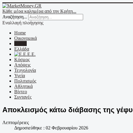
Κάθε μέρα καλημέρα από την Κρήτη...
Αναζήτηση...
Εναλλαγή πλοήγησης
Home
Οικονομικά
Κρήτη
Ελλάδα
Ε.Ε.
Κόσμος
Απόψεις
Τεχνολογία
Υγεία
Πολιτισμός
Αθλητικά
Βίντεο
Συνταγές
Αποκλεισμός κάτω διάβασης της γέφυ
Λεπτομέρειες
Δημοσιεύθηκε : 02 Φεβρουαρίου 2026