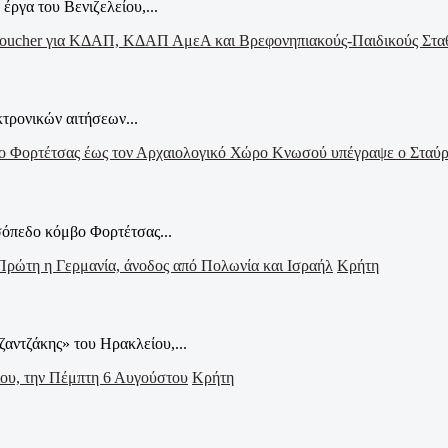
έργα του Βενιζελείου,...
τρονικών αιτήσεων...
σόπεδο κόμβο Φορτέτσας...
Κρήτη
ζαντζάκης» του Ηρακλείου,...
Κρήτη