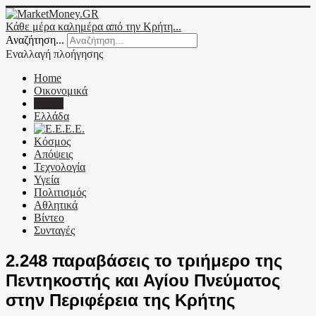
Κάθε μέρα καλημέρα από την Κρήτη...
Αναζήτηση...
Εναλλαγή πλοήγησης
Home
Οικονομικά
Κρήτη
Ελλάδα
Ε.Ε.
Κόσμος
Απόψεις
Τεχνολογία
Υγεία
Πολιτισμός
Αθλητικά
Βίντεο
Συνταγές
2.248 παραβάσεις το τριήμερο της
Πεντηκοστής και Αγίου Πνεύματος
στην Περιφέρεια της Κρήτης