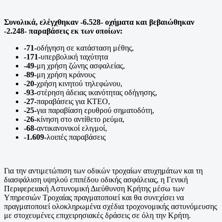
Συνολικά, ελέγχθηκαν -6.528- οχήματα και βεβαιώθηκαν
-2.248- παραβάσεις εκ των οποίων:
-71
-
οδήγηση σε κατάσταση μέθης,
-171
-
υπερβολική ταχύτητα
-49
-
μη χρήση ζώνης ασφαλείας,
-89
-
μη χρήση κράνους
-20-
χρήση κινητού τηλεφώνου,
-
93
-
στέρηση άδειας ικανότητας οδήγησης,
-27-
παραβάσεις για ΚΤΕΟ,
-25-
για παραβίαση ερυθρού σηματοδότη,
-26-
κίνηση στο αντίθετο ρεύμα,
-68-
αντικανονικοί ελιγμοί,
-1.609-
λοιπές παραβάσεις
Για την αντιμετώπιση των οδικών τροχαίων ατυχημάτων και τη
διασφάλιση υψηλού επιπέδου οδικής ασφάλειας, η Γενική
Περιφερειακή Αστυνομική Διεύθυνση Κρήτης μέσω των
Υπηρεσιών Τροχαίας πραγματοποιεί και θα συνεχίσει να
πραγματοποιεί ολοκληρωμένα σχέδια τροχονομικής αστυνόμευσης
με στοχευμένες επιχειρησιακές δράσεις σε όλη την Κρήτη.