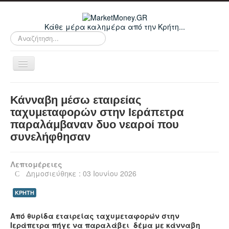
Κάθε μέρα καλημέρα από την Κρήτη...
Αναζήτηση...
Εναλλαγή
πλοήγησης
Home
Κάνναβη μέσω εταιρείας
Οικονομικά
ταχυμεταφορών στην Ιεράπετρα
παραλάμβαναν δυο νεαροί που
Κρήτη
συνελήφθησαν
Ελλάδα
Ε.Ε.
Λεπτομέρειες
Δημοσιεύθηκε : 03 Ιουνίου 2026
Κόσμος
ΚΡΗΤΗ
Απόψεις
Τεχνολογία
Από θυρίδα εταιρείας ταχυμεταφορών στην
Ιεράπετρα πήγε να παραλάβει δέμα με κάνναβη