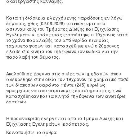
ακατέργαστης κάνναβης.
Κατά τη διάρκεια ελεγχόμενης παράδοσης εν λόγω
δέματος, χθες (02.06.2026) το απόγευμα από
αστυνομικούς του Τμήματος Δίωξης και Εξιχνίασης
Εγκλημάτων Ιεράπετρας εντοπίστηκε ο 19χρονος κατά
το χρόνο παραλαβής του από θυρίδα εταιρίας
ταχυμεταφορών και κατασχέθηκε ενώ ο 20χρονος
έλαβε στο κινητό του τηλέφωνο τον κωδικό για την
παραλαβή του δέματος.
Ακολούθησε έρευνα στις οικίες των ημεδαπών, όπου
ανευρέθηκε στην οικία του 19χρονου το χρηματικό ποσό
των διακοσίων σαράντα πέντε (245) ευρώ ως
προερχόμενα από παράνομες δραστηριότητες, ενώ
κατασχέθηκαν και τα κινητά τηλέφωνα των ανωτέρω
δραστών.
Η προανάκριση ενεργείται από το Τμήμα Δίωξης και
Εξιχνίασης Εγκλημάτων Ιεράπετρας.
Κοινοποιήστε το άρθρο: