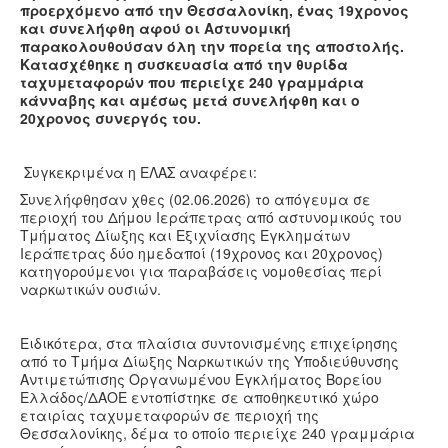
Υγεία
προερχόμενο από την Θεσσαλονίκη, ένας 19χρονος
και συνελήφθη αφού οι Αστυνομική
Πολιτισμός
παρακολουθούσαν όλη την πορεία της αποστολής.
Κατασχέθηκε η συσκευασία από την θυρίδα
Αθλητικά
ταχυμεταφορών που περιείχε 240 γραμμάρια
κάνναβης και αμέσως μετά συνελήφθη και ο
Βίντεο
20χρονος συνεργός του.
Συνταγές
Συγκεκριμένα η ΕΛΑΣ αναφέρει:
Συνελήφθησαν χθες (02.06.2026) το απόγευμα σε
περιοχή του Δήμου Ιεράπετρας από αστυνομικούς του
Τμήματος Δίωξης και Εξιχνίασης Εγκλημάτων
Ιεράπετρας δύο ημεδαποί (19χρονος και 20χρονος)
κατηγορούμενοι για παραβάσεις νομοθεσίας περί
ναρκωτικών ουσιών.
Ειδικότερα, στα πλαίσια συντονισμένης επιχείρησης
από το Τμήμα Δίωξης Ναρκωτικών της Υποδιεύθυνσης
Αντιμετώπισης Οργανωμένου Εγκλήματος Βορείου
Ελλάδος/ΔΑΟΕ εντοπίστηκε σε αποθηκευτικό χώρο
εταιρίας ταχυμεταφορών σε περιοχή της
Θεσσαλονίκης, δέμα το οποίο περιείχε 240 γραμμάρια