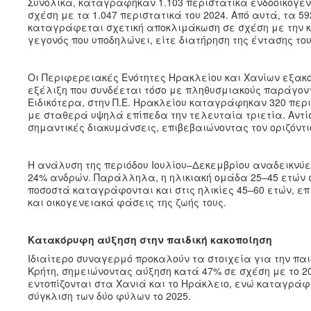
Συνολικά, καταγράφηκαν 1.103 περιστατικά ενδοοικογεν
σχέση με τα 1.047 περιστατικά του 2024. Από αυτά, τα 5
καταγράφεται σχετική αποκλιμάκωση σε σχέση με την κ
γεγονός που υποδηλώνει, είτε διατήρηση της έντασης τ
Οι Περιφερειακές Ενότητες Ηρακλείου και Χανίων εξακ
εξέλιξη που συνδέεται τόσο με πληθυσμιακούς παράγοντ
Ειδικότερα, στην Π.Ε. Ηρακλείου καταγράφηκαν 320 περιστ
με σταθερά υψηλά επίπεδα την τελευταία τριετία. Αντί
σημαντικές διακυμάνσεις, επιβεβαιώνοντας τον οριζόντι
Η ανάλυση της περιόδου Ιουλίου–Δεκεμβρίου αναδεικνύε
24% ανδρών. Παράλληλα, η ηλικιακή ομάδα 25–45 ετών 
ποσοστά καταγράφονται και στις ηλικίες 45–60 ετών, επ
και οικογενειακά φάσεις της ζωής τους.
Κατακόρυφη αύξηση στην παιδική κακοποίηση
Ιδιαίτερο συναγερμό προκαλούν τα στοιχεία για την παι
Κρήτη, σημειώνοντας αύξηση κατά 47% σε σχέση με το 20
εντοπίζονται στα Χανιά και το Ηράκλειο, ενώ καταγράφ
σύγκλιση των δύο φύλων το 2025.