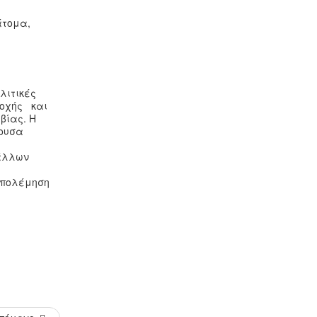
άτομα,
ολιτικές
νοχής και
βίας. Η
γουσα
 άλλων
απολέμηση