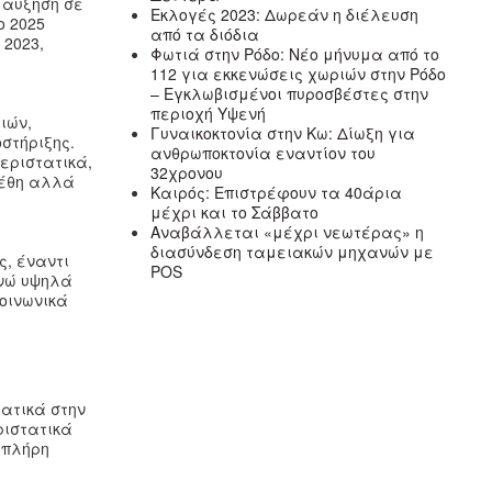
 αύξηση σε
Εκλογές 2023: Δωρεάν η διέλευση
ο 2025
από τα διόδια
 2023,
Φωτιά στην Ρόδο: Νέο μήνυμα από το
.
112 για εκκενώσεις χωριών στην Ρόδο
– Εγκλωβισμένοι πυροσβέστες στην
περιοχή Υψενή
ιών,
Γυναικοκτονία στην Κω: Δίωξη για
στήριξης.
ανθρωποκτονία εναντίον του
περιστατικά,
32χρονου
γέθη αλλά
Καιρός: Επιστρέφουν τα 40άρια
μέχρι και το Σάββατο
Αναβάλλεται «μέχρι νεωτέρας» η
διασύνδεση ταμειακών μηχανών με
ς, έναντι
POS
ενώ υψηλά
κοινωνικά
τατικά στην
ριστατικά
 πλήρη