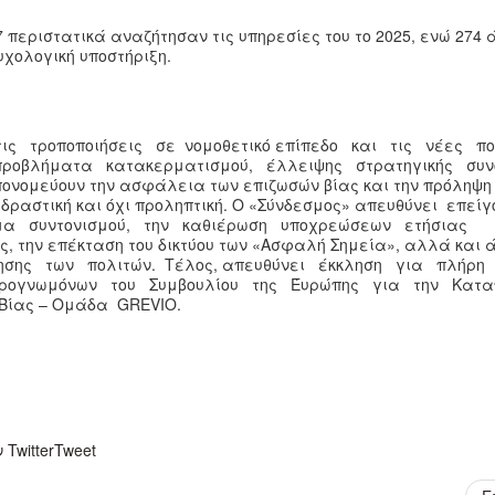
 περιστατικά αναζήτησαν τις υπηρεσίες του το 2025, ενώ 274 
υχολογική υποστήριξη.
ις τροποποιήσεις σε νομοθετικό επίπεδο και τις νέες π
προβλήματα κατακερματισμού, έλλειψης στρατηγικής συ
νομεύουν την ασφάλεια των επιζωσών βίας και την πρόληψη 
δραστική και όχι προληπτική. Ο «Σύνδεσμος» απευθύνει επεί
τημα συντονισμού, την καθιέρωση υποχρεώσεων ετήσιας
 την επέκταση του δικτύου των «Ασφαλή Σημεία», αλλά και
οίησης των πολιτών. Τέλος, απευθύνει έκκληση για πλήρη
ιρογνωμόνων του Συμβουλίου της Έυρώπης για την Κατ
Βίας – Ομάδα GREVIO.
Twitter
Tweet