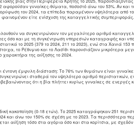
ειακής βίας στην Περιφέρεια Κρήτης το 2025, παρουσιάζοντας
92 αφορούσαν γυναίκες-θύματα, ποσοστό άνω του 53%. Αν και τ
ορύφωση του 2024, τα επίπεδα παραμένουν υψηλότερα από το
ου φαινομένου είτε ενίσχυση της καταγγελτικής συμπεριφοράς
ολουθούν να συγκεντρώνουν τον μεγαλύτερο αριθμό καταγγελ
ες όσο και με τη συγκέντρωση υπηρεσιών καταγραφής και υπο
ατικά το 2025 (379 το 2024, 211 το 2023), ενώ στα Χανιά 153 
στοιχα, το Ρέθυμνο και το Λασίθι παρουσιάζουν μικρότερα με
ο χαρακτήρα της αύξησης το 2024.
ι έντονη έμφυλη διάσταση: Το 76% των θυμάτων είναι γυναίκε
συγκεντρώνει σταθερά τον υψηλότερο αριθμό περιστατικών, 
ιβεβαιώνοντας ότι η βία πλήττει κυρίως γυναίκες σε ενεργές 
δική κακοποίηση (0-18 ετών). Το 2025 καταγράφηκαν 251 περισ
24 και άνω του 150% σε σχέση με το 2023. Τα περισσότερα πε
εται αύξηση τόσο στα αγόρια όσο και στα κορίτσια, με σχεδόν