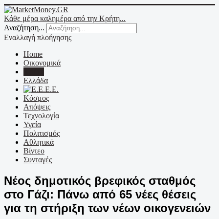
Κάθε μέρα καλημέρα από την Κρήτη...
Αναζήτηση...
Εναλλαγή πλοήγησης
Home
Οικονομικά
Κρήτη
Ελλάδα
Ε.Ε.
Κόσμος
Απόψεις
Τεχνολογία
Υγεία
Πολιτισμός
Αθλητικά
Βίντεο
Συνταγές
Νέος δημοτικός βρεφικός σταθμός
στο Γάζι: Πάνω από 65 νέες θέσεις
για τη στήριξη των νέων οικογενειών