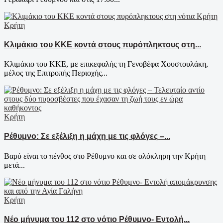
Κρήτη
Κλιμάκιο του ΚΚΕ κοντά στους πυρόπληκτους στη...
Κλιμάκιο του ΚΚΕ, με επικεφαλής τη Γενοβέφα Χουστουλάκη,
μέλος της Επιτροπής Περιοχής...
Κρήτη
Ρέθυμνο: Σε εξέλιξη η μάχη με τις φλόγες –...
Βαρύ είναι το πένθος στο Ρέθυμνο και σε ολόκληρη την Κρήτη
μετά...
Κρήτη
Νέο μήνυμα του 112 στο νότιο Ρέθυμνο- Εντολή...