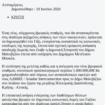
Λεπτομέρειες
Δημοσιεύθηκε : 10 Ιουνίου 2026
ΚΡΗΤΗ
Ένας νέος, σύγχρονος βρεφικός σταθμός, που θα ανταποκρίνεται
στις ιδιαίτερα αυξημένες ανάγκες των νέων οικογενειών, πρόκειται
να δημιουργηθεί στο Γάζι, ενισχύοντας ουσιαστικά τις κοινωνικές
υποδομές της περιοχής, έπειτα από σχετική ομόφωνη απόφαση
αποδοχής δωρεάς που έλαβε η Δημοτική Επιτροπή του Δήμου
Μαλεβιζίου έπειτα από εισήγηση του Δημάρχου Μενέλαου
Μποκέα.
Η εκπόνηση της μελέτης καθώς και η ανέγερση του νέου βρεφικού
σταθμού, συνολικού προϋπολογισμού περίπου 1.000.000,00€ θα
χρηματοδοτηθούν από πόρους των ανταποδοτικών οφελών από
τους ΑΔΜΗΕ / Ariadne Interconnection προς το Δήμο Μαλεβιζίου
στο πλαίσιο του έργου της μεγάλης Ηλεκτρικής Διασύνδεσης
Κρήτης - Αττικής.
Η επιτακτική ανάγκη ενίσχυσης των διαθέσιμων θέσεων
φιλοξενίας βρεφών σε δημοτικές κοινωνικές δομές του Γαζίου
καταγράφεται από την ιδιαίτερα υψηλή ζήτηση η οποία βαίνει