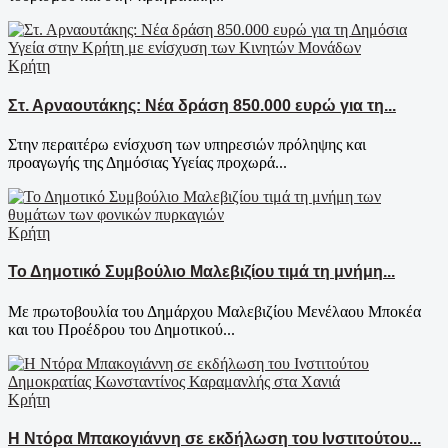
Κρήτη
Στ. Αρναουτάκης: Νέα δράση 850.000 ευρώ για τη...
Στην περαιτέρω ενίσχυση των υπηρεσιών πρόληψης και
προαγωγής της Δημόσιας Υγείας προχωρά...
Κρήτη
Το Δημοτικό Συμβούλιο Μαλεβιζίου τιμά τη μνήμη...
Με πρωτοβουλία του Δημάρχου Μαλεβιζίου Μενέλαου Μποκέα
και του Προέδρου του Δημοτικού...
Κρήτη
Η Ντόρα Μπακογιάννη σε εκδήλωση του Ινστιτούτου...