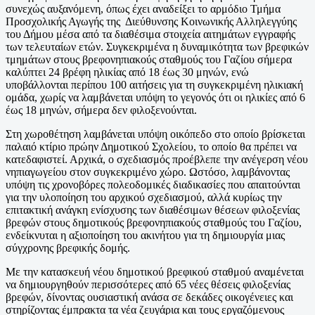
συνεχώς αυξανόμενη, όπως έχει αναδείξει το αρμόδιο Τμήμα
Προσχολικής Αγωγής της Διεύθυνσης Κοινωνικής Αλληλεγγύης
του Δήμου μέσα από τα διαθέσιμα στοιχεία αιτημάτων εγγραφής
των τελευταίων ετών. Συγκεκριμένα η δυναμικότητα των βρεφικών
τμημάτων στους βρεφονηπιακούς σταθμούς του Γαζίου σήμερα
καλύπτει 24 βρέφη ηλικίας από 18 έως 30 μηνών, ενώ
υποβάλλονται περίπου 100 αιτήσεις για τη συγκεκριμένη ηλικιακή
ομάδα, χωρίς να λαμβάνεται υπόψη το γεγονός ότι οι ηλικίες από 6
έως 18 μηνών, σήμερα δεν φιλοξενούνται.
Στη χωροθέτηση λαμβάνεται υπόψη οικόπεδο στο οποίο βρίσκεται
παλαιό κτίριο πρώην Δημοτικού Σχολείου, το οποίο θα πρέπει να
κατεδαφιστεί. Αρχικά, ο σχεδιασμός προέβλεπε την ανέγερση νέου
νηπιαγωγείου στον συγκεκριμένο χώρο. Ωστόσο, λαμβάνοντας
υπόψη τις χρονοβόρες πολεοδομικές διαδικασίες που απαιτούνται
για την υλοποίηση του αρχικού σχεδιασμού, αλλά κυρίως την
επιτακτική ανάγκη ενίσχυσης των διαθέσιμων θέσεων φιλοξενίας
βρεφών στους δημοτικούς βρεφονηπιακούς σταθμούς του Γαζίου,
ενδείκνυται η αξιοποίηση του ακινήτου για τη δημιουργία μιας
σύγχρονης βρεφικής δομής.
Με την κατασκευή νέου δημοτικού βρεφικού σταθμού αναμένεται
να δημιουργηθούν περισσότερες από 65 νέες θέσεις φιλοξενίας
βρεφών, δίνοντας ουσιαστική ανάσα σε δεκάδες οικογένειες και
στηρίζοντας έμπρακτα τα νέα ζευγάρια και τους εργαζόμενους