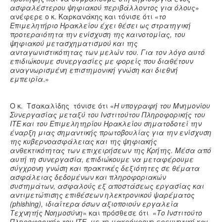
ασφαλέστερου ψηφιακού περιβάλλοντος για όλους
»
ανέφερε ο κ. Καρκανάκης και τόνισε ότι «
το
Επιμελητήριο Ηρακλείου έχει θέσει ως στρατηγική
προτεραιότητα την ενίσχυση της καινοτομίας, του
ψηφιακού μετασχηματισμού και της
ανταγωνιστικότητας των μελών του. Για τον λόγο αυτό
επιδιώκουμε συνεργασίες με φορείς που διαθέτουν
αναγνωρισμένη επιστημονική γνώση και διεθνή
εμπειρία
.»
Ο κ. Τσακαλίδης τόνισε ότι «
Η υπογραφή του Μνημονίου
Συνεργασίας μεταξύ του Ινστιτούτου Πληροφορικής του
ΙΤΕ και του Επιμελητηρίου Ηρακλείου σηματοδοτεί την
έναρξη μιας σημαντικής πρωτοβουλίας για την ενίσχυση
της κυβερνοασφάλειας και της ψηφιακής
ανθεκτικότητας των επιχειρήσεων της Κρήτης. Μέσα από
αυτή τη συνεργασία, επιδιώκουμε να μεταφέρουμε
σύγχρονη γνώση και πρακτικές δεξιότητες σε θέματα
ασφάλειας δεδομένων και πληροφοριακών
συστημάτων, ασφαλούς εξ αποστάσεως εργασίας και
αντιμετώπισης επιθέσεων ηλεκτρονικού ψαρέματος
(phishing), ιδιαίτερα όσων αξιοποιούν εργαλεία
Τεχνητής Νοημοσύνη
» και πρόσθεσε ότι «
Το Ινστιτούτο
Πληροφορικής του ΙΤΕ, με τη μακρόχρονη ερευνητική και