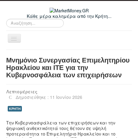
Κάθε μέρα καλημέρα από την Κρήτη...
Αναζήτηση...
Εναλλαγή
πλοήγησης
Home
Μνημόνιο Συνεργασίας Επιμελητηρίου
Οικονομικά
Ηρακλείου και ΙΤΕ για την
Κυβερνοσφάλεια των επιχειρήσεων
Κρήτη
Ελλάδα
Λεπτομέρειες
Ε.Ε.
Δημοσιεύθηκε : 11 Ιουνίου 2026
Κόσμος
ΚΡΗΤΗ
Απόψεις
Την Κυβερνοασφάλεια των επιχειρήσεων και την
Τεχνολογία
ψηφιακή ανθεκτικότητά τους θέτουν σε υψηλή
προτεραιότητα το Επιμελητήριο Ηρακλείου και το