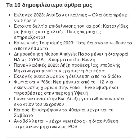
Τα 10 δημοφιλέστερα άρθρα μας
Εκλογές 2023: Άνοιξαν οι κάλπες – Όλα όσα πρέπει
να ξέρετε
Έκτακτο δελτίο επιδείνωσης του καιρού: Καταιγίδες
με βροχές και χαλάζι - Ποιες περιοχές
επηρεάζονται
Κοινωνικός Τουρισμός 2023: Πότε θα ανακοινωθούν τα
αποτελέσματα
Δημοσκόπηση Metron Analysis: Παραμένει η διαφορά
ΝΔ με ΣΥΡΙΖΑ – 8 κόμματα στη Βουλή
Πανελλαδικές 2023: Λήξη προθεσμίας υποβολής
Μηχανογραφικού την ερχόμενη Δευτέρα
Εκλογές 2023: Δωρεάν η διέλευση από τα διόδια
Φωτιά στην Ρόδο: Νέο μήνυμα από το 112 για
εκκενώσεις χωριών στην Ρόδο – Εγκλωβισμένοι
πυροσβέστες στην περιοχή Υψενή
Γυναικοκτονία στην Κω: Δίωξη για ανθρωποκτονία
εναντίον του 32χρονου
Καιρός: Επιστρέφουν τα 40άρια μέχρι και το
Σάββατο
Αναβάλλεται «μέχρι νεωτέρας» η διασύνδεση
ταμειακών μηχανών με POS