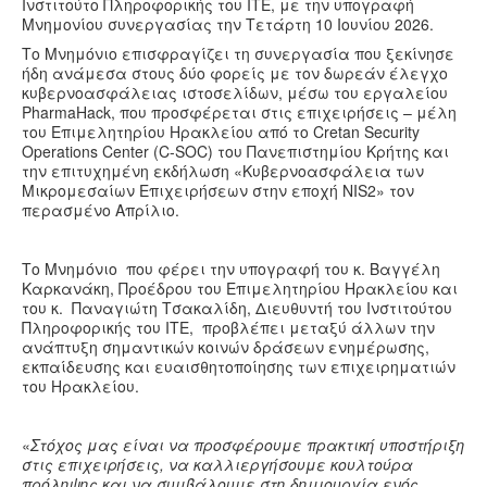
Υγεία
Ινστιτούτο Πληροφορικής του ΙΤΕ, με την υπογραφή
Μνημονίου συνεργασίας την Τετάρτη 10 Ιουνίου 2026.
Πολιτισμός
Το Μνημόνιο επισφραγίζει τη συνεργασία που ξεκίνησε
ήδη ανάμεσα στους δύο φορείς με τον δωρεάν έλεγχο
Αθλητικά
κυβερνοασφάλειας ιστοσελίδων, μέσω του εργαλείου
PharmaHack, που προσφέρεται στις επιχειρήσεις – μέλη
Βίντεο
του Επιμελητηρίου Ηρακλείου από το Cretan Security
Συνταγές
Operations Center (C-SOC) του Πανεπιστημίου Κρήτης και
την επιτυχημένη εκδήλωση «Κυβερνοασφάλεια των
Μικρομεσαίων Επιχειρήσεων στην εποχή NIS2» τον
περασμένο Απρίλιο.
Το Μνημόνιο που φέρει την υπογραφή του κ. Βαγγέλη
Καρκανάκη, Προέδρου του Επιμελητηρίου Ηρακλείου και
του κ. Παναγιώτη Τσακαλίδη, Διευθυντή του Ινστιτούτου
Πληροφορικής του ΙΤΕ, προβλέπει μεταξύ άλλων την
ανάπτυξη σημαντικών κοινών δράσεων ενημέρωσης,
εκπαίδευσης και ευαισθητοποίησης των επιχειρηματιών
του Ηρακλείου.
«
Στόχος μας είναι να προσφέρουμε πρακτική υποστήριξη
στις επιχειρήσεις, να καλλιεργήσουμε κουλτούρα
πρόληψης και να συμβάλουμε στη δημιουργία ενός