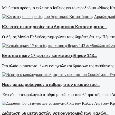
Με θετικό πρόσημο έκλεισε ο Ιούλιος για το αεροδρόμιο «Νίκος Κα
Κλειστές οι υπηρεσίες του Δημοτικού Καταστήματος...
Ο Δήμος Μινώα Πεδιάδας ενημερώνει τους δημότες ότι την Πέμπτη
Εντοπίστηκαν 17 φυτείες και κατασχέθηκαν 143...
Στο πλαίσιο συντονισμένων ενεργειών και δράσεων της Διεύθυνσης 
Νέος μετεωρολογικός σταθμός στον οικισμό του...
Ένα νέο μετεωρολογικό σταθμό με κάμερα τοποθέτησε σήμερα ο Δή
Κρ
Διάσωση 56 μεταναστών νοτιοανατολικά των Καλών...