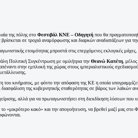
λαία της πόλης στο
Φεστιβάλ ΚΝΕ – Οδηγητή
που θα πραγματοποιηθ
μα βρίσκεται σε τροχιά αναμόρφωσης και διαρκών αναδιατάξεων για 
γωνιστικής ετοιμότητας μπροστά στις επερχόμενες εκλογικές μάχες,
εγάλη Πολιτική Συγκέντρωση με ομιλήτρια την
Θεανώ Καπέτη
, μέλος
 απέναντι στην εμπλοκή της χώρας στους ιμπεριαλιστικούς σχεδιασμού
κμετάλλευσης.
ση του κινήματος, με φόντο την απόφαση της ΚΕ η οποία υπογραμμίζε
η διασφάλιση της κυβερνητικής σταθερότητας σε βάρος των λαϊκών α
αχείρισης, αλλά για να πρωταγωνιστήσει στη διεκδίκηση λύσεων που 
 το «μικρότερο κακό» και την απογοήτευση, να βρεθεί μαζί μας στο 
ρφώνονται.