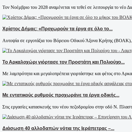
Τον Νοέμβριο του 2028 αναμένεται να τεθεί σε λειτουργία το νέο Δι
Χρίστος Δήμας: «Προχωρούν τα έργα σε όλο το...
Αυτοψία σε εργοτάξια του Βόρειου Οδικού Άξονα Κρήτης (ΒΟΑΚ), 
Το Αρκαλοχώρι γιόρτασε τον Προστάτη και Πολιούχο...
Με λαμπρότητα και μεγαλοπρέπεια γιορτάστηκε και φέτος στο Αρκαλ
Με εντατικούς ρυθμούς προχωράνε τα έργα οδικής...
Στις εργασίες κατασκευής του νέου πεζοδρομίου στην οδό Ν. Πλαστ
Διάσωση 40 αλλοδαπών νότια της Ιεράπετρας –...