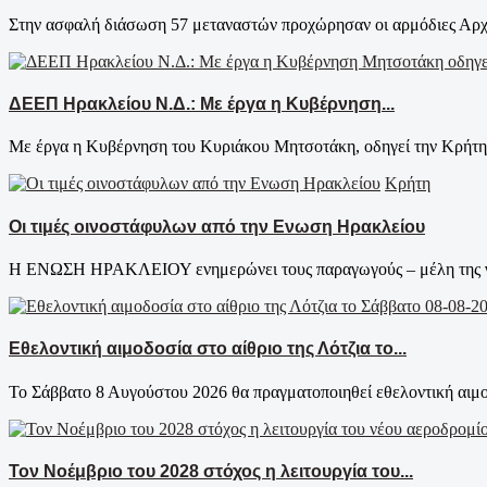
Στην ασφαλή διάσωση 57 μεταναστών προχώρησαν οι αρμόδιες Αρχές
ΔΕΕΠ Ηρακλείου Ν.Δ.: Με έργα η Κυβέρνηση...
Με έργα η Κυβέρνηση του Κυριάκου Μητσοτάκη, οδηγεί την Κρήτη σ
Κρήτη
Οι τιμές οινοστάφυλων από την Ενωση Ηρακλείου
Η ΕΝΩΣΗ ΗΡΑΚΛΕΙΟΥ ενημερώνει τους παραγωγούς – μέλη της για τ
Εθελοντική αιμοδοσία στο αίθριο της Λότζια το...
Το Σάββατο 8 Αυγούστου 2026 θα πραγματοποιηθεί εθελοντική αιμοδ
Τον Νοέμβριο του 2028 στόχος η λειτουργία του...