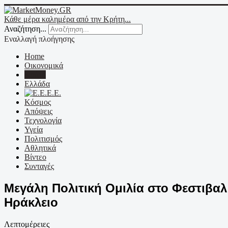
Κάθε μέρα καλημέρα από την Κρήτη...
Αναζήτηση...
Εναλλαγή πλοήγησης
Home
Οικονομικά
Κρήτη
Ελλάδα
Ε.Ε.
Κόσμος
Απόψεις
Τεχνολογία
Υγεία
Πολιτισμός
Αθλητικά
Βίντεο
Συνταγές
Μεγάλη Πολιτική Ομιλία στο Φεστιβαλ
Ηράκλειο
Λεπτομέρειες