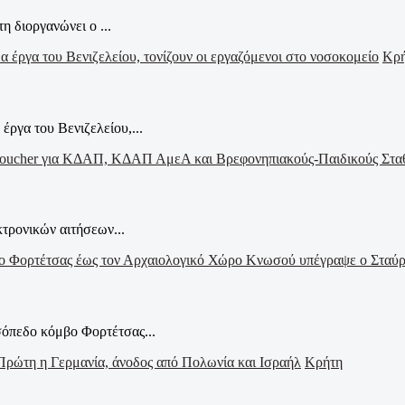
η διοργανώνει ο ...
Κρ
έργα του Βενιζελείου,...
τρονικών αιτήσεων...
σόπεδο κόμβο Φορτέτσας...
Κρήτη