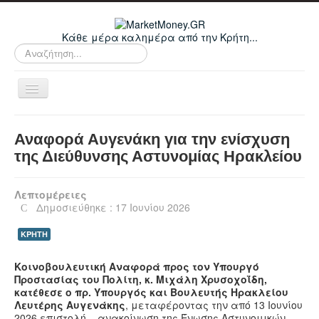
Κάθε μέρα καλημέρα από την Κρήτη...
Αναζήτηση...
Εναλλαγή
πλοήγησης
Home
Αναφορά Αυγενάκη για την ενίσχυση
Οικονομικά
της Διεύθυνσης Αστυνομίας Ηρακλείου
Κρήτη
Λεπτομέρειες
Ελλάδα
Δημοσιεύθηκε : 17 Ιουνίου 2026
Ε.Ε.
ΚΡΗΤΗ
Κόσμος
Κοινοβουλευτική Αναφορά προς τον Υπουργό
Απόψεις
Προστασίας του Πολίτη, κ. Μιχάλη Χρυσοχοΐδη,
κατέθεσε ο πρ. Υπουργός και Βουλευτής Ηρακλείου
Τεχνολογία
Λευτέρης Αυγενάκης
, μεταφέροντας την από 13 Ιουνίου
2026 επιστολή – ανακοίνωση της Ένωσης Αστυνομικών