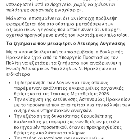
υπολογιστεί από το Αρχηγείο, χωρίς να χάνονται
πολύτιμες οργανικές ενισχύσεις
».
Μάλιστα, επισημαίνεται ότι αντίστοιχη πρόβλεψη
εφαρμόζεται ήδη στο σύστημα μεταθέσεων των
αξιωματικών, γεγονός που αποδεικνύει ότι υπάρχει
σχετικό προηγούμενο εντός του υφιστάμενου πλαισίου.
Τα ζητήματα που μεταφέρει ο Λευτέρης Αυγενάκης
Με την κοινοβουλευτική του παρέμβαση, ο Βουλευτής
Ηρακλείου ζητά από το Υπουργείο Προστασίας του
Πολίτη να εξετάσει τα ζητήματα που αναδεικνύει η
Ένωση Αστυνομικών Υπαλλήλων Ν. Ηρακλείου και
ειδικότερα:
Τη διερεύνηση των λόγων για τους οποίους
παρέμειναν ακάλυπτες εγκεκριμένες οργανικές
θέσεις κατά τις Τακτικές Μεταθέσεις 2026.
Την ενίσχυση της Διεύθυνσης Αστυνομίας Ηρακλείου
με το προσωπικό που απαιτείται για την κάλυψη των
αυξημένων υπηρεσιακών αναγκών.
Την εξέταση της δυνατότητας θεσμοθέτησης
διαδικασίας μεταφοράς κενών θέσεων μεταξύ
κατηγοριών προσωπικού, όταν οι προκηρυχθείσες
θέσεις δεν καλύπτονται πλήρως.
Την πλήρη αξιοποίηση των εγκεκριμένων