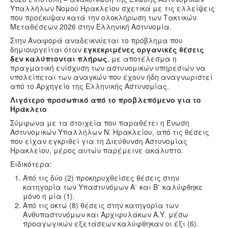
Υγεία
Υπαλλήλων Νομού Ηρακλείου σχετικά με τις ελλείψεις
που προέκυψαν κατά την ολοκλήρωση των Τακτικών
Πολιτισμός
Μεταθέσεων 2026 στην Ελληνική Αστυνομία.
Αθλητικά
Στην Αναφορά αναδεικνύεται το πρόβλημα που
δημιουργείται όταν
εγκεκριμένες οργανικές θέσεις
Βίντεο
δεν καλύπτονται πλήρως
, με αποτέλεσμα η
πραγματική ενίσχυση των αστυνομικών υπηρεσιών να
Συνταγές
υπολείπεται των αναγκών που έχουν ήδη αναγνωριστεί
από το Αρχηγείο της Ελληνικής Αστυνομίας.
Λιγότερο προσωπικό από το προβλεπόμενο για το
Ηράκλειο
Σύμφωνα με τα στοιχεία που παραθέτει η Ένωση
Αστυνομικών Υπαλλήλων Ν. Ηρακλείου, από τις θέσεις
που είχαν εγκριθεί για τη Διεύθυνση Αστυνομίας
Ηρακλείου, μέρος αυτών παρέμεινε ακάλυπτο.
Ειδικότερα:
Από τις δύο (2) προκηρυχθείσες θέσεις στην
κατηγορία των Υπαστυνόμων Α΄ και Β΄ καλύφθηκε
μόνο η μία (1).
Από τις οκτώ (8) θέσεις στην κατηγορία των
Ανθυπαστυνόμων και Αρχιφυλάκων Α.Υ. μέσω
προαγωγικών εξετάσεων καλύφθηκαν οι έξι (6).