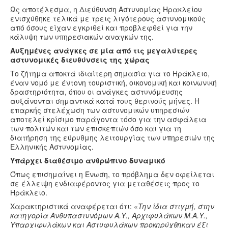
Ως αποτέλεσμα, η Διεύθυνση Αστυνομίας Ηρακλείου
ενισχύθηκε τελικά με τρεις λιγότερους αστυνομικούς
από όσους είχαν εγκριθεί και προβλεφθεί για την
κάλυψη των υπηρεσιακών αναγκών της.
Αυξημένες ανάγκες σε μία από τις μεγαλύτερες
αστυνομικές διευθύνσεις της χώρας
Το ζήτημα αποκτά ιδιαίτερη σημασία για το Ηράκλειο,
έναν νομό με έντονη τουριστική, οικονομική και κοινωνική
δραστηριότητα, όπου οι ανάγκες αστυνόμευσης
αυξάνονται σημαντικά κατά τους θερινούς μήνες. Η
επαρκής στελέχωση των αστυνομικών υπηρεσιών
αποτελεί κρίσιμο παράγοντα τόσο για την ασφάλεια
των πολιτών και των επισκεπτών όσο και για τη
διατήρηση της εύρυθμης λειτουργίας των υπηρεσιών της
Ελληνικής Αστυνομίας.
Υπάρχει διαθέσιμο ανθρώπινο δυναμικό
Όπως επισημαίνει η Ένωση, το πρόβλημα δεν οφείλεται
σε έλλειψη ενδιαφέροντος για μεταθέσεις προς το
Ηράκλειο.
Χαρακτηριστικά αναφέρεται ότι: «
Την ίδια στιγμή, στην
κατηγορία Ανθυπαστυνόμων Α.Υ., Αρχιφυλάκων Μ.Α.Υ.,
Υπαρχιφυλάκων και Αστυφυλάκων προκηρύχθηκαν έξι