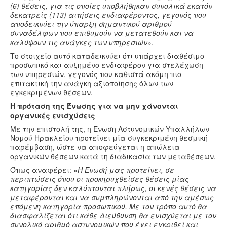
(6) θέσεις, για τις οποίες υποβλήθηκαν συνολικά εκατόν
δεκατρείς (113) αιτήσεις ενδιαφέροντος, γεγονός που
αποδεικνύει την ύπαρξη σημαντικού αριθμού
συναδέλφων που επιθυμούν να μετατεθούν και να
καλύψουν τις ανάγκες των υπηρεσιών
».
Το στοιχείο αυτό καταδεικνύει ότι υπάρχει διαθέσιμο
προσωπικό και αυξημένο ενδιαφέρον για στελέχωση
των υπηρεσιών, γεγονός που καθιστά ακόμη πιο
επιτακτική την ανάγκη αξιοποίησης όλων των
εγκεκριμένων θέσεων.
Η πρόταση της Ένωσης για να μην χάνονται
οργανικές ενισχύσεις
Με την επιστολή της, η Ένωση Αστυνομικών Υπαλλήλων
Νομού Ηρακλείου προτείνει μία συγκεκριμένη θεσμική
παρέμβαση, ώστε να αποφεύγεται η απώλεια
οργανικών θέσεων κατά τη διαδικασία των μεταθέσεων.
Όπως αναφέρει: «
Η Ένωσή μας προτείνει, σε
περιπτώσεις όπου οι προκηρυχθείσες θέσεις μίας
κατηγορίας δεν καλύπτονται πλήρως, οι κενές θέσεις να
μεταφέρονται και να συμπληρώνονται από την αμέσως
επόμενη κατηγορία προσωπικού. Με τον τρόπο αυτό θα
διασφαλίζεται ότι κάθε Διεύθυνση θα ενισχύεται με τον
συνολικό αριθμό αστυνομικών που έχει εγκριθεί και