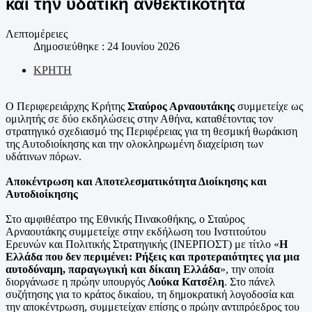
και την υδατική ανθεκτικότητα
Λεπτομέρειες
Δημοσιεύθηκε : 24 Ιουνίου 2026
ΚΡΗΤΗ
Ο Περιφερειάρχης Κρήτης
Σταύρος Αρναουτάκης
συμμετείχε ως
ομιλητής σε δύο εκδηλώσεις στην Αθήνα, καταθέτοντας τον
στρατηγικό σχεδιασμό της Περιφέρειας για τη θεσμική θωράκιση
της Αυτοδιοίκησης και την ολοκληρωμένη διαχείριση των
υδάτινων πόρων.
Αποκέντρωση και Αποτελεσματικότητα Διοίκησης και
Αυτοδιοίκησης
Στο αμφιθέατρο της Εθνικής Πινακοθήκης, ο Σταύρος
Αρναουτάκης συμμετείχε στην εκδήλωση του Ινστιτούτου
Ερευνών και Πολιτικής Στρατηγικής (ΙΝΕΡΠΟΣΤ) με τίτλο «
Η
Ελλάδα που δεν περιμένει: Ρήξεις και προτεραιότητες για μια
αυτοδύναμη, παραγωγική και δίκαιη Ελλάδα
», την οποία
διοργάνωσε η πρώην υπουργός
Λούκα Κατσέλη
. Στο πάνελ
συζήτησης για το κράτος δικαίου, τη δημοκρατική λογοδοσία και
την αποκέντρωση, συμμετείχαν επίσης ο πρώην αντιπρόεδρος του