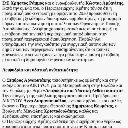
ΣτΕ
Χρήστος Ράμμος
και ο ευρωβουλευτής
Κώστας Αρβανίτης
.
Κατά την ομιλία του, ο Περιφερειάρχης Κρήτης τόνισε ότι η
πραγματική αποκέντρωση με ορίζοντα το 2030 προϋποθέτει τη
μεταβίβαση ξεκάθαρων διοικητικών αρμοδιοτήτων, τη μεταφορά
πόρων και την οικονομική αυτοτέλεια των Οργανισμών Τοπικής
Αυτοδιοίκησης. Ανέφερε χαρακτηριστικά πως απαιτείται ριζική
μετάβαση από την απλή περιφερειακή αυτοδιοίκηση στην
πραγματική περιφερειακή διακυβέρνηση. Παράλληλα,
υπογράμμισε την αναγκαιότητα για ενεργειακή αυτονομία των
δήμων και των περιφερειών, επισημαίνοντας ότι οι τοπικές
κοινωνίες πρέπει να έχουν ενεργό ρόλο στην πράσινη μετάβαση
μέσα από τη δημιουργία ενεργειακών κοινοτήτων.
Λειψυδρία και υδατική ανθεκτικότητα
Ο
Σταύρος Αρναουτάκης
τοποθετήθηκε ως ομιλητής και στην
εκδήλωση του ΔΙΚΤΥΟΥ για τη Μεταρρύθμιση στην Ελλάδα και
την Ευρώπη, με θέμα «
Λειψυδρία και Υδατική Ανθεκτικότητα
».
Την εισαγωγή της εκδήλωσης πραγματοποίησε η Πρόεδρος του
ΔΙΚΤΥΟΥ
Άννα Διαμαντοπούλου
, ενώ παρεμβάσεις και ομιλίες
έκαναν ο Περιφερειάρχης Θεσσαλίας
Δημήτριος Κουρέτας
, ο
Βουλευτής
Μανώλης Χριστοδουλάκης
, καθώς και
εξειδικευμένοι επιστήμονες και ακαδημαϊκοί.
Ο Περιφερειάρχης Κρήτης ανέδειξε την διαχείριση του νερού ως
κορυφαία στρατηγική προτεραιότητα για την Κρήτη, η οποία