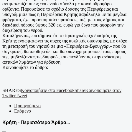
αντιμετωπίζεται ως ένα ενιαίο σύνολο με κοινό υδροφόρο
ορίζοντα. Παρουσίασε το σχέδιο δράσης της Περιφέρειας και
υπογράμμισε πως η Περιφέρεια Κρήτης παράλληλα με τα μεγάλα
φράγματα, έχει προετοιμάσει προτάσεις μαζί με τους δήμους και
διεκδικεί πόρους ύψους 320 εκ. ευρώ για έργα που αφορούν την
διαχείριση του νερού.
Καταλήγοντας, επεσήμανε ότι ο στρατηγικός σχεδιασμός της
Κρήτης ενσωματώνει τις αρχές της κυκλικής οικονομίας, με στόχο
τη μετατροπή του νησιού σε μια «Περιφέρεια-Σφουγγάρι» που θα
συγκρατεί, θα αποθηκεύει και θα επαναχρησιμοποιεί τους πόρους
της, μηδενίζοντας τις διαρροές και επενδύοντας στην ανάκτηση
αστικών λυμάτων για άρδευση.
Κοινοποιήστε το άρθρο:
SHARES
Κοινοποιήστε στο Facebook
Share
Κοινοποιήστε στον
Twitter
Tweet
Προηγούμενο
Επόμενο
Κρήτη - Περισσότερα Άρθρα...