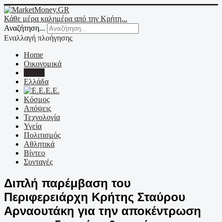
Κάθε μέρα καλημέρα από την Κρήτη...
Αναζήτηση...
Εναλλαγή πλοήγησης
Home
Οικονομικά
Κρήτη
Ελλάδα
Ε.Ε.
Κόσμος
Απόψεις
Τεχνολογία
Υγεία
Πολιτισμός
Αθλητικά
Βίντεο
Συνταγές
Διπλή παρέμβαση του
Περιφερειάρχη Κρήτης Σταύρου
Αρναουτάκη για την αποκέντρωση