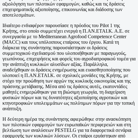
αξιολόγηση των πιλοτικών εφαρμογών, καθώς και τις δράσεις
επιχειρηματικής αξιοποίησης, επικοινωνίας και διάδοσης των
αποτελεσμάτων.
Ιδιαίτερο ενδιαφέρον παρουσίασε η πρόοδος του Pilot 1 της
Κρήτης, στο οποίο συμμετέχει ενεργά η Π.ΑΝ.ΕΤΑΙ.Κ. Α.Ε. σε
συνεργασία με το Mediterranean Agrofood Competence Center
(MACC) και τους υπόλοιπους εταίρους του έργου. Κατά τη
διάρκεια της συνάντησης παρουσιάστηκαν οι δράσεις
συμμετοχικού σχεδιασμού που υλοποιήθηκαν με παραγωγούς,
γεωπόνους, επιχειρήσεις και φορείς του αγροδιατροφικού τομέα για
την ανάπτυξη κυκλικών αλυσίδων αξίας. Παράλληλα,
αναδείχθηκαν οι δράσεις ενημέρωσης και ευαισθητοποίησης που
υλοποιεί η Π.ΑΝ.ΕΤΑΙ.Κ. σε σχολικές μονάδες της Κρήτης, με
στόχο την προώθηση των αρχών της κυκλικής οικονομίας και της
πράσινης μετάβασης. Μέσα από τις δράσεις αυτές, εκατοντάδες
μαθητές ενημερώθηκαν για τη βιώσιμη γεωργία, τη διαχείριση
φυσικών πόρων και τις δυνατότητες αξιοποίησης αγροτικών και
κτηνοτροφικών υπολειμμάτων ως πολύτιμων πόρων για την τοπική
ανάπτυξη.
Η δεύτερη ημέρα της συνάντησης αφιερώθηκε στην ανασκόπηση
των πιλοτικών εφαρμογών των ευρωπαϊκών περιφερειών και στη
βελτίωση των αναλύσεων PESTELG για τα διαφορετικά σενάρια
εφαρμογής των κυκλικών λύσεων. Οι εταίροι εργάστηκαν από