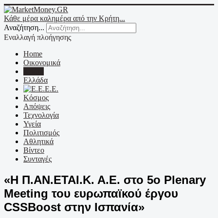
Κάθε μέρα καλημέρα από την Κρήτη...
Αναζήτηση...
Εναλλαγή πλοήγησης
Home
Οικονομικά
Κρήτη
Ελλάδα
Ε.Ε.
Κόσμος
Απόψεις
Τεχνολογία
Υγεία
Πολιτισμός
Αθλητικά
Βίντεο
Συνταγές
«Η Π.ΑΝ.ΕΤΑΙ.Κ. Α.Ε. στο 5ο Plenary
Meeting του ευρωπαϊκού έργου
CSSBoost στην Ισπανία»