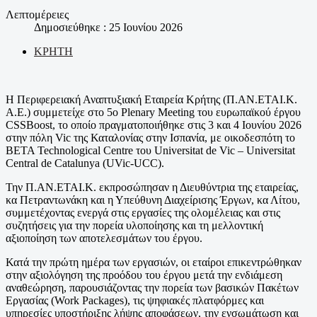
Λεπτομέρειες
Δημοσιεύθηκε : 25 Ιουνίου 2026
ΚΡΗΤΗ
Η Περιφερειακή Αναπτυξιακή Εταιρεία Κρήτης (Π.ΑΝ.ΕΤΑΙ.Κ.
Α.Ε.) συμμετείχε στο 5ο Plenary Meeting του ευρωπαϊκού έργου
CSSBoost, το οποίο πραγματοποιήθηκε στις 3 και 4 Ιουνίου 2026
στην πόλη Vic της Καταλονίας στην Ισπανία, με οικοδεσπότη το
BETA Technological Centre του Universitat de Vic – Universitat
Central de Catalunya (UVic-UCC).
Την Π.ΑΝ.ΕΤΑΙ.Κ. εκπροσώπησαν η Διευθύντρια της εταιρείας,
κα Πετραντωνάκη και η Υπεύθυνη Διαχείρισης Έργων, κα Λίτου,
συμμετέχοντας ενεργά στις εργασίες της ολομέλειας και στις
συζητήσεις για την πορεία υλοποίησης και τη μελλοντική
αξιοποίηση των αποτελεσμάτων του έργου.
Κατά την πρώτη ημέρα των εργασιών, οι εταίροι επικεντρώθηκαν
στην αξιολόγηση της προόδου του έργου μετά την ενδιάμεση
αναθεώρηση, παρουσιάζοντας την πορεία των βασικών Πακέτων
Εργασίας (Work Packages), τις ψηφιακές πλατφόρμες και
υπηρεσίες υποστήριξης λήψης αποφάσεων, την ενσωμάτωση και