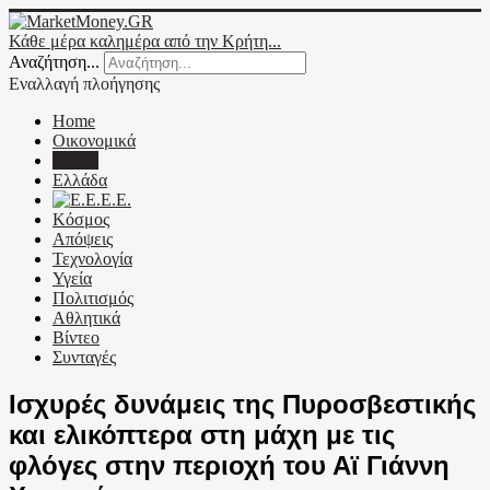
Κάθε μέρα καλημέρα από την Κρήτη...
Αναζήτηση...
Εναλλαγή πλοήγησης
Home
Οικονομικά
Κρήτη
Ελλάδα
Ε.Ε.
Κόσμος
Απόψεις
Τεχνολογία
Υγεία
Πολιτισμός
Αθλητικά
Βίντεο
Συνταγές
Ισχυρές δυνάμεις της Πυροσβεστικής
και ελικόπτερα στη μάχη με τις
φλόγες στην περιοχή του Αϊ Γιάννη