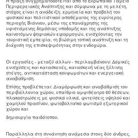
Η πράξη συγχρηματοδοτείται από το Ευρωπαϊκό Ταμείο
Περιφερειακής Ανάπτυξης και σύμφωνα με τη μελέτη,
στόχος είναι η ανάδειξη, ερμηνεία και προβολή του
φυσικού και πολιτιστικού αποθέματος της ευρύτερης
περιοχής Βιάννου, μέσω της επανάχρησης της
υφιστάμενης δημόσιας υποδομής και της ανάπτυξης
καινοτόμων ψηφιακών εφαρμογών, ενισχύοντας την
τουριστική εμπειρία, τη βιώσιμη τοπική ανάπτυξη και τη
διάχυση της επισκεψιμότητας στην ενδοχώρα.
Οι εργασίες - μεταξύ άλλων - περιλαμβάνουν: Δομικές
ενισχύσεις και κατασκευές, κατασκευή νέας ξύλινης
στέγης, αντικατάσταση κουφωμάτων και ενεργειακή
αναβάθμιση.
Επίσης προβλέπεται: Διαμόρφωση και αναβάθμιση του
περιβάλλοντα χώρου, υπαίθριο αμφιθέατρο 60 θέσεων,
πλακοστρώσεις με φυσικά υλικά, φυτεύσεις υψηλού και
χαμηλού πρασίνου, φωτοβολταϊκο φωτισμό εξωτερικού
χώρου και
δημιουργία παιδότοπου.
Παράλληλα στη συνάντηση ανάμεσα στους δύο άνδρες,