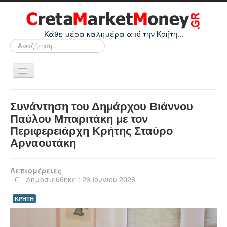
Κάθε μέρα καλημέρα από την Κρήτη...
Αναζήτηση...
Εναλλαγή
πλοήγησης
Home
Συνάντηση του Δημάρχου Βιάννου
Οικονομικά
Παύλου Μπαριτάκη με τον
Περιφερειάρχη Κρήτης Σταύρο
Κρήτη
Αρναουτάκη
Ελλάδα
Ε.Ε.
Λεπτομέρειες
Δημοσιεύθηκε : 26 Ιουνίου 2026
Κόσμος
ΚΡΗΤΗ
Απόψεις
Τεχνολογία