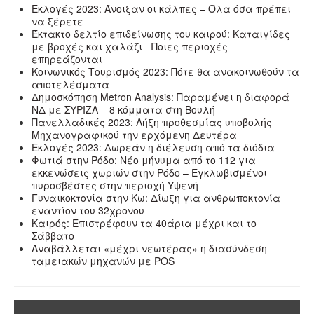
Εκλογές 2023: Άνοιξαν οι κάλπες – Όλα όσα πρέπει
να ξέρετε
Έκτακτο δελτίο επιδείνωσης του καιρού: Καταιγίδες
με βροχές και χαλάζι - Ποιες περιοχές
επηρεάζονται
Κοινωνικός Τουρισμός 2023: Πότε θα ανακοινωθούν τα
αποτελέσματα
Δημοσκόπηση Metron Analysis: Παραμένει η διαφορά
ΝΔ με ΣΥΡΙΖΑ – 8 κόμματα στη Βουλή
Πανελλαδικές 2023: Λήξη προθεσμίας υποβολής
Μηχανογραφικού την ερχόμενη Δευτέρα
Εκλογές 2023: Δωρεάν η διέλευση από τα διόδια
Φωτιά στην Ρόδο: Νέο μήνυμα από το 112 για
εκκενώσεις χωριών στην Ρόδο – Εγκλωβισμένοι
πυροσβέστες στην περιοχή Υψενή
Γυναικοκτονία στην Κω: Δίωξη για ανθρωποκτονία
εναντίον του 32χρονου
Καιρός: Επιστρέφουν τα 40άρια μέχρι και το
Σάββατο
Αναβάλλεται «μέχρι νεωτέρας» η διασύνδεση
ταμειακών μηχανών με POS