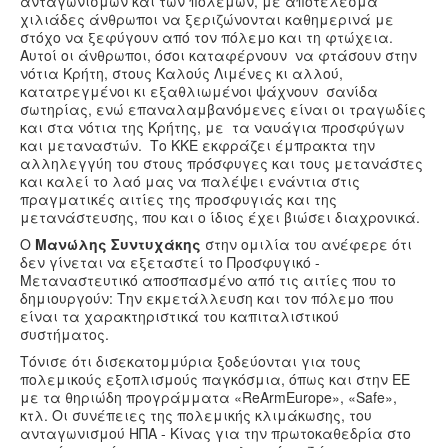
ανταγωνισμών και των πολέμων, με αποτέλεσμα
χιλιάδες άνθρωποι να ξεριζώνονται καθημερινά με
στόχο να ξεφύγουν από τον πόλεμο και τη φτώχεια.
Αυτοί οι άνθρωποι, όσοι καταφέρνουν να φτάσουν στην
νότια Κρήτη, στους Καλούς Λιμένες κι αλλού,
κατατρεγμένοι κι εξαθλιωμένοι ψάχνουν σανίδα
σωτηρίας, ενώ επαναλαμβανόμενες είναι οι τραγωδίες
και στα νότια της Κρήτης, με τα ναυάγια προσφύγων
και μεταναστών. Το ΚΚΕ εκφράζει έμπρακτα την
αλληλεγγύη του στους πρόσφυγες και τους μετανάστες
και καλεί το λαό μας να παλέψει ενάντια στις
πραγματικές αιτίες της προσφυγιάς και της
μετανάστευσης, που και ο ίδιος έχει βιώσει διαχρονικά.
Ο
Μανώλης Συντυχάκης
στην ομιλία του ανέφερε ότι
δεν γίνεται να εξεταστεί το Προσφυγικό -
Μεταναστευτικό αποσπασμένο από τις αιτίες που το
δημιουργούν: Την εκμετάλλευση και τον πόλεμο που
είναι τα χαρακτηριστικά του καπιταλιστικού
συστήματος.
Τόνισε ότι δισεκατομμύρια ξοδεύονται για τους
πολεμικούς εξοπλισμούς παγκόσμια, όπως και στην ΕΕ
με τα θηριώδη προγράμματα «ReArmEurope», «Safe»,
κτλ. Οι συνέπειες της πολεμικής κλιμάκωσης, του
ανταγωνισμού ΗΠΑ - Κίνας για την πρωτοκαθεδρία στο