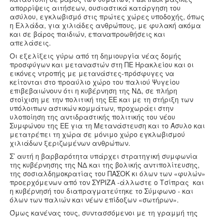
απορρίψεις αιτήσεων, ουσιαστικά κατάργηση του
ασύλου, εγκλωβισμό στις πρώτες χώρες υποδοχής, όπως
η Ελλάδα, για χιλιάδες ανθρώπους, με φυλακή ακόμα
και σε βάρος παιδιών, επαναπροωθήσεις και
απελάσεις.
Οι εξελίξεις γύρω από τη δημιουργία νέας δομής
προσφύγων και μεταναστών στη ΠΕ Ηρακλείου και οι
εικόνες ντροπής με μετανάστες-πρόσφυγες να
κείτονται στο προαύλιο χώρο του παλιού Ψυγείου
επιβεβαιώνουν ότι η κυβέρνηση της ΝΔ, σε πλήρη
στοίχιση με την πολιτική της ΕΕ και με τη στήριξη των
υπόλοιπων αστικών κομμάτων, προχωράει στην
υλοποίηση της αντιδραστικής πολιτικής του νέου
Συμφώνου της ΕΕ για τη Μετανάστευση και το Άσυλο και
μετατρέπει τη χώρα σε μόνιμο χώρο εγκλωβισμού
χιλιάδων ξεριζωμένων ανθρώπων.
Σ’ αυτή η βαρβαρότητα υπάρχει στρατηγική συμφωνία
της κυβέρνησης της ΝΔ και της βολικής αντιπολίτευσης,
της σοσιαλδημοκρατίας του ΠΑΣΟΚ κι όλων των «φυλών»
προερχόμενων από τον ΣΥΡΙΖΑ -άλλωστε
ο Τσίπρας και
η κυβέρνησή του διαπραγματεύτηκε το Σύμφωνο - και
όλων των παλιών και νέων επίδοξων «σωτήρων».
Όμως κανένας τους, συντασσόμενοι με τη γραμμή της