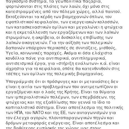
παγκόσμιο σύστημα, τα γεωπολιτικά παζάρια,
φορτώνονται στις πλάτες των λαών, όχι μόνο στις
κατεστραμμένες από τον πόλεμο χώρες, αλλά παντού.
Εκτοξεύονται τα κέρδη των βιομηχανιών όπλων, του
εφοπλιστικού κεφαλαίου, των ενεργειακών κολοσσών,
των κατασκευαστικών ομίλων και μεγαλώνει η φτώχεια
και η εκμετάλλευση των εργαζόμενων και των λαϊκών
στρωμάτων, η ακρίβεια, οι δυσκολίες επιβίωσης των
λαϊκών οικογενειών.
Για την αύξηση των πολεμικών
δαπανών υπάρχουν περικοπές σε συντάξεις, μισθούς,
Υγεία, κοινωνικές παροχές. Ακόμα κι όσα ελάχιστα
κονδύλια πάνε για αντιπυρικά, αντιπλημμυρικά,
αντισεισμικά έργα, για «στήριξη ευάλωτων» κ.ά. είναι
άχρηστα για το κεφάλαιο, οπότε θα κατευθυνθούν στις
τσέπες των ομίλων της πολεμικής βιομηχανίας.
Υπογράμμισε ότι οι πρόσφυγες και οι μετανάστες δεν
είναι η αιτία των προβλημάτων που αντιμετωπίζουν οι
εργαζόμενοι και ο λαός της Κρήτης. Είναι τα θύματα
των ιμπεριαλιστικών πολέμων, των επεμβάσεων, της
φτώχειας και της εξαθλίωσης που γεννά το ίδιο το
καπιταλιστικό σύστημα. Είναι αποτέλεσμα της πολιτικής
των ΗΠΑ, του ΝΑΤΟ και της ΕΕ, των ανταγωνισμών για
τον έλεγχο αγορών, πλουτοπαραγωγικών πηγών και
δρόμων μεταφοράς ενέργειας. Είναι αποτέλεσμα και
της βαθύτερης εμπλοκής της χώρας μας στους