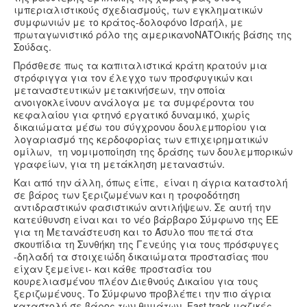
ιμπεριαλιστικούς σχεδιασμούς, των εγκληματικών
συμφωνιών με το κράτος-δολοφόνο Ισραήλ, με
πρωταγωνιστικό ρόλο της αμερικανοΝΑΤΟικής βάσης της
Σούδας.
Πρόσθεσε πως τα καπιταλιστικά κράτη κρατούν μια
στρόφιγγα για τον έλεγχο των προσφυγικών και
μεταναστευτικών μετακινήσεων, την οποία
ανοιγοκλείνουν ανάλογα με τα συμφέροντα του
κεφαλαίου για φτηνό εργατικό δυναμικό, χωρίς
δικαιώματα μέσω του σύγχρονου δουλεμπορίου για
λογαριασμό της κερδοφορίας των επιχειρηματικών
ομίλων, τη νομιμοποίηση της δράσης των δουλεμπορικών
γραφείων, για τη μετάκληση μεταναστών.
Και από την άλλη, όπως είπε, είναι η άγρια καταστολή
σε βάρος των ξεριζωμένων και η τροφοδότηση
αντιδραστικών φασιστικών αντιλήψεων. Σε αυτή την
κατεύθυνση είναι και το νέο βάρβαρο Σύμφωνο της ΕΕ
για τη Μετανάστευση και το Άσυλο που πετά στα
σκουπίδια τη Συνθήκη της Γενεύης για τους πρόσφυγες
-δηλαδή τα στοιχειώδη δικαιώματα προστασίας που
είχαν ξεμείνει- και κάθε προστασία του
κουρελιασμένου πλέον Διεθνούς Δικαίου για τους
ξεριζωμένους. Το Σύμφωνο προβλέπει την πιο άγρια
καταστολή σε βάρος των θυμάτων, Fast track μαζικές