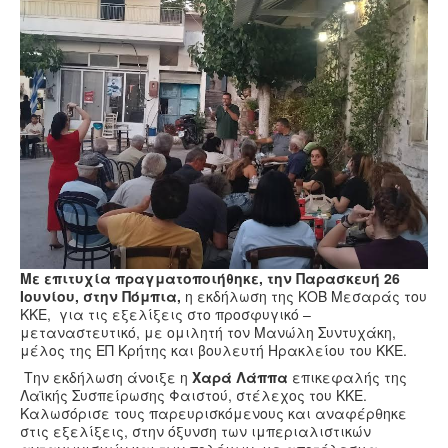
Υγεία
Πολιτισμός
Αθλητικά
Βίντεο
Συνταγές
Με επιτυχία πραγματοποιήθηκε, την Παρασκευή 26
Ιουνίου, στην Πόμπια,
η εκδήλωση της ΚΟΒ Μεσαράς του
ΚΚΕ, για τις εξελίξεις στο προσφυγικό –
μεταναστευτικό, με ομιλητή τον Μανώλη Συντυχάκη,
μέλος της ΕΠ Κρήτης και βουλευτή Ηρακλείου του ΚΚΕ.
Την εκδήλωση άνοιξε η
Χαρά Λάππα
επικεφαλής της
Λαϊκής Συσπείρωσης Φαιστού, στέλεχος του ΚΚΕ.
Καλωσόρισε τους παρευρισκόμενους και αναφέρθηκε
στις εξελίξεις, στην όξυνση των ιμπεριαλιστικών