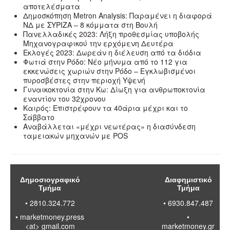
αποτελέσματα
Δημοσκόπηση Metron Analysis: Παραμένει η διαφορά
ΝΔ με ΣΥΡΙΖΑ – 8 κόμματα στη Βουλή
Πανελλαδικές 2023: Λήξη προθεσμίας υποβολής
Μηχανογραφικού την ερχόμενη Δευτέρα
Εκλογές 2023: Δωρεάν η διέλευση από τα διόδια
Φωτιά στην Ρόδο: Νέο μήνυμα από το 112 για
εκκενώσεις χωριών στην Ρόδο – Εγκλωβισμένοι
πυροσβέστες στην περιοχή Υψενή
Γυναικοκτονία στην Κω: Δίωξη για ανθρωποκτονία
εναντίον του 32χρονου
Καιρός: Επιστρέφουν τα 40άρια μέχρι και το
Σάββατο
Αναβάλλεται «μέχρι νεωτέρας» η διασύνδεση
ταμειακών μηχανών με POS
Δημοσιογραφικό
Διαφημιστικό
Τμήμα
Τμήμα
• 2810.324.772
• 6930.847.487
•
marketmoney.press
•
<at> gmail.com
marketmoney.gr