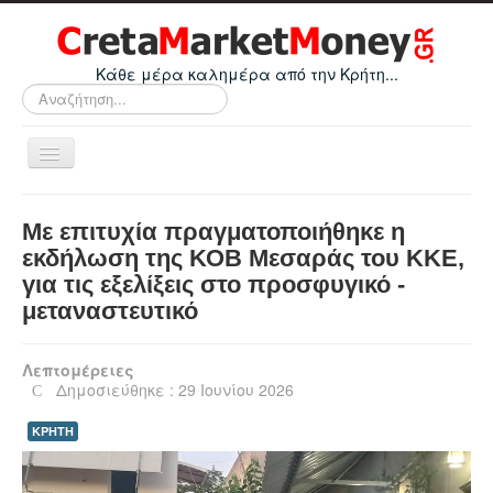
Κάθε μέρα καλημέρα από την Κρήτη...
Αναζήτηση...
Εναλλαγή
πλοήγησης
Home
Με επιτυχία πραγματοποιήθηκε η
Οικονομικά
εκδήλωση της ΚΟΒ Μεσαράς του ΚΚΕ,
για τις εξελίξεις στο προσφυγικό -
Κρήτη
μεταναστευτικό
Ελλάδα
Ε.Ε.
Λεπτομέρειες
Δημοσιεύθηκε : 29 Ιουνίου 2026
Κόσμος
ΚΡΗΤΗ
Απόψεις
Τεχνολογία