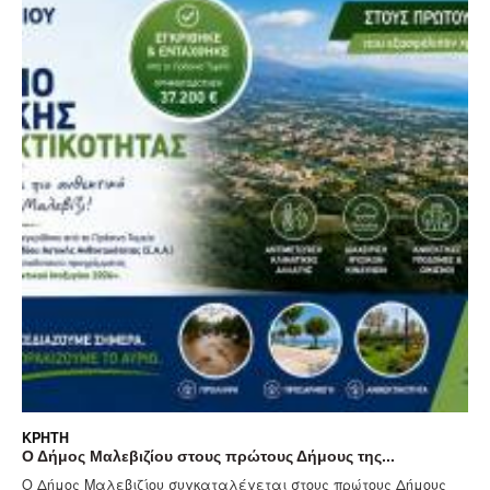
ΚΡΉΤΗ
ους της...
57 μετανάστες εντοπίστηκαν στα Καπετανι
υς πρώτους Δήμους
Στην ασφαλή διάσωση 57 μεταναστών προχώ