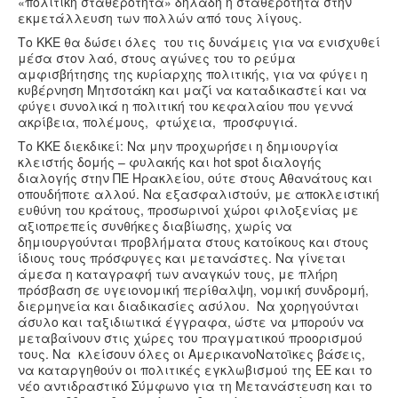
«πολιτική σταθερότητα» δηλαδή η σταθερότητα στην
εκμετάλλευση των πολλών από τους λίγους.
Το ΚΚΕ θα δώσει όλες του τις δυνάμεις για να ενισχυθεί
μέσα στον λαό, στους αγώνες του το ρεύμα
αμφισβήτησης της κυρίαρχης πολιτικής, για να φύγει η
κυβέρνηση Μητσοτάκη και μαζί να καταδικαστεί και να
φύγει συνολικά η πολιτική του κεφαλαίου που γεννά
ακρίβεια, πολέμους, φτώχεια, προσφυγιά.
Το ΚΚΕ διεκδικεί: Να μην προχωρήσει η δημιουργία
κλειστής δομής – φυλακής και hot spot διαλογής
διαλογής στην ΠΕ Ηρακλείου, ούτε στους Αθανάτους και
οπουδήποτε αλλού. Να εξασφαλιστούν, με αποκλειστική
ευθύνη του κράτους, προσωρινοί χώροι φιλοξενίας με
αξιοπρεπείς συνθήκες διαβίωσης, χωρίς να
δημιουργούνται προβλήματα στους κατοίκους και στους
ίδιους τους πρόσφυγες και μετανάστες. Να γίνεται
άμεσα η καταγραφή των αναγκών τους, με πλήρη
πρόσβαση σε υγειονομική περίθαλψη, νομική συνδρομή,
διερμηνεία και διαδικασίες ασύλου. Να χορηγούνται
άσυλο και ταξιδιωτικά έγγραφα, ώστε να μπορούν να
μεταβαίνουν στις χώρες του πραγματικού προορισμού
τους. Να κλείσουν όλες οι ΑμερικανοΝατοϊκες βάσεις,
να καταργηθούν οι πολιτικές εγκλωβισμού της ΕΕ και το
νέο αντιδραστικό Σύμφωνο για τη Μετανάστευση και το