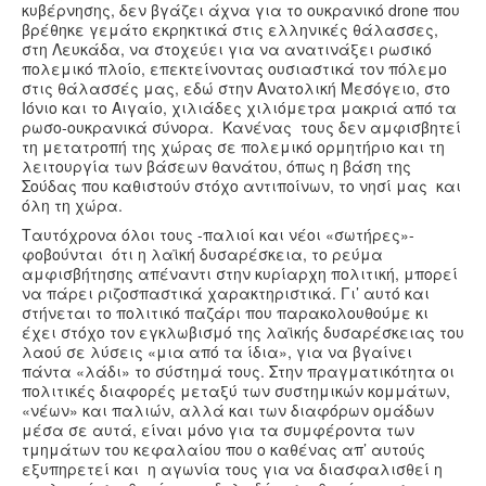
κυβέρνησης, δεν βγάζει άχνα για το ουκρανικό drone που
βρέθηκε γεμάτο εκρηκτικά στις ελληνικές θάλασσες,
στη Λευκάδα, να στοχεύει για να ανατινάξει ρωσικό
πολεμικό πλοίο, επεκτείνοντας ουσιαστικά τον πόλεμο
στις θάλασσές μας, εδώ στην Ανατολική Μεσόγειο, στο
Ιόνιο και το Αιγαίο, χιλιάδες χιλιόμετρα μακριά από τα
ρωσο-ουκρανικά σύνορα. Κανένας τους δεν αμφισβητεί
τη μετατροπή της χώρας σε πολεμικό ορμητήριο και τη
λειτουργία των βάσεων θανάτου, όπως η βάση της
Σούδας που καθιστούν στόχο αντιποίνων, το νησί μας και
όλη τη χώρα.
Ταυτόχρονα όλοι τους -παλιοί και νέοι «σωτήρες»-
φοβούνται ότι η λαϊκή δυσαρέσκεια, το ρεύμα
αμφισβήτησης απέναντι στην κυρίαρχη πολιτική, μπορεί
να πάρει ριζοσπαστικά χαρακτηριστικά. Γι’ αυτό και
στήνεται το πολιτικό παζάρι που παρακολουθούμε κι
έχει στόχο τον εγκλωβισμό της λαϊκής δυσαρέσκειας του
λαού σε λύσεις «μια από τα ίδια», για να βγαίνει
πάντα «λάδι» το σύστημά τους. Στην πραγματικότητα οι
πολιτικές διαφορές μεταξύ των συστημικών κομμάτων,
«νέων» και παλιών, αλλά και των διαφόρων ομάδων
μέσα σε αυτά, είναι μόνο για τα συμφέροντα των
τμημάτων του κεφαλαίου που ο καθένας απ’ αυτούς
εξυπηρετεί και η αγωνία τους για να διασφαλισθεί η