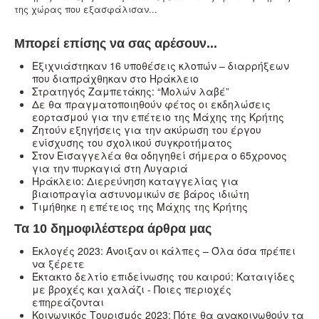
αρμόδιες Αρχές το μεσημέρι της...
Μπορεί επίσης να σας αρέσουν...
Eξιχνιάστηκαν 16 υποθέσεις κλοπών – διαρρήξεων
που διαπράχθηκαν στο Ηράκλειο
Στρατηγός Ζαμπετάκης: “Μολών λαβέ”
Δε θα πραγματοποιηθούν φέτος οι εκδηλώσεις
εορτασμού για την επέτειο της Μάχης της Κρήτης
Ζητούν εξηγήσεις για την ακύρωση του έργου
ενίσχυσης του σχολικού συγκροτήματος
Στον Εισαγγελέα θα οδηγηθεί σήμερα ο 65χρονος
για την πυρκαγιά στη Λυγαριά
Ηράκλειο: Διερεύνηση καταγγελίας για
βιαιοπραγία αστυνομικών σε βάρος ιδιώτη
Τιμήθηκε η επέτειος της Μάχης της Κρήτης
Τα 10 δημοφιλέστερα άρθρα μας
Εκλογές 2023: Άνοιξαν οι κάλπες – Όλα όσα πρέπει
να ξέρετε
Έκτακτο δελτίο επιδείνωσης του καιρού: Καταιγίδες
με βροχές και χαλάζι - Ποιες περιοχές
επηρεάζονται
Κοινωνικός Τουρισμός 2023: Πότε θα ανακοινωθούν τα