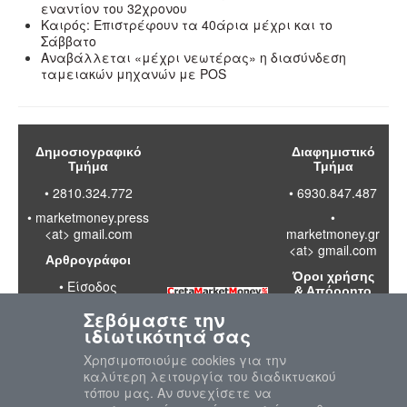
εναντίον του 32χρονου
Καιρός: Επιστρέφουν τα 40άρια μέχρι και το
Σάββατο
Αναβάλλεται «μέχρι νεωτέρας» η διασύνδεση
ταμειακών μηχανών με POS
Δημοσιογραφικό
Διαφημιστικό
Τμήμα
Τμήμα
• 2810.324.772
• 6930.847.487
•
marketmoney.press
•
<at> gmail.com
marketmoney.gr
<at> gmail.com
Αρθρογράφοι
Όροι χρήσης
•
Είσοδος
& Απόρρητο
Σεβόμαστε την
•
Διαβάστε
ιδιωτικότητά σας
τους όρους
χρήσης της
Χρησιμοποιούμε cookies για την
ιστοσελίδας
καλύτερη λειτουργία του διαδικτυακού
•
Πολιτική
τόπου μας. Αν συνεχίσετε να
απορρήτου