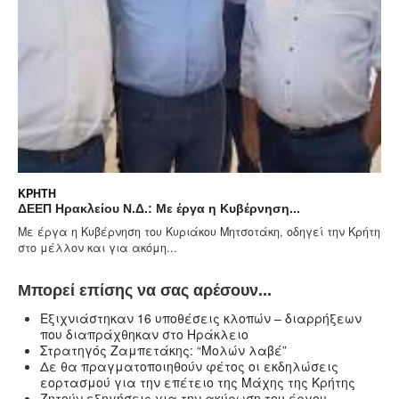
ΚΡΉΤΗ
ΚΡ
ΔΕΕΠ Ηρακλείου Ν.Δ.: Με έργα η Κυβέρνηση...
Οι
Με έργα η Κυβέρνηση του Κυριάκου Μητσοτάκη, οδηγεί την Κρήτη
Η 
στο μέλλον και για ακόμη...
για
Μπορεί επίσης να σας αρέσουν...
Eξιχνιάστηκαν 16 υποθέσεις κλοπών – διαρρήξεων
που διαπράχθηκαν στο Ηράκλειο
Στρατηγός Ζαμπετάκης: “Μολών λαβέ”
Δε θα πραγματοποιηθούν φέτος οι εκδηλώσεις
εορτασμού για την επέτειο της Μάχης της Κρήτης
Ζητούν εξηγήσεις για την ακύρωση του έργου