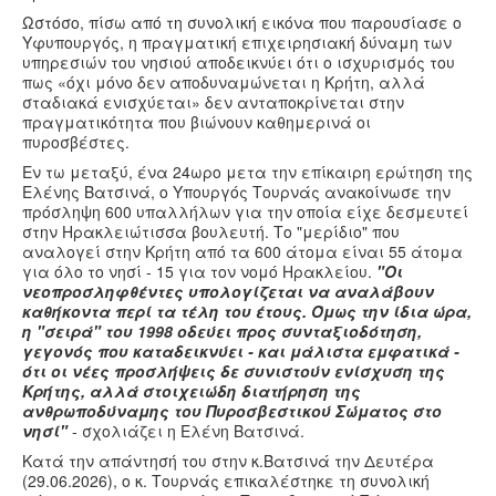
Ωστόσο, πίσω από τη συνολική εικόνα που παρουσίασε ο
Υφυπουργός, η πραγματική επιχειρησιακή δύναμη των
υπηρεσιών του νησιού αποδεικνύει ότι ο ισχυρισμός του
πως «όχι μόνο δεν αποδυναμώνεται η Κρήτη, αλλά
σταδιακά ενισχύεται» δεν ανταποκρίνεται στην
πραγματικότητα που βιώνουν καθημερινά οι
πυροσβέστες.
Εν τω μεταξύ, ένα 24ωρο μετα την επίκαιρη ερώτηση της
Ελένης Βατσινά, ο Υπουργός Τουρνάς ανακοίνωσε την
πρόσληψη 600 υπαλλήλων για την οποία είχε δεσμευτεί
στην Ηρακλειώτισσα βουλευτή. Το "μερίδιο" που
αναλογεί στην Κρήτη από τα 600 άτομα είναι 55 άτομα
για όλο το νησί - 15 για τον νομό Ηρακλείου.
"Οι
νεοπροσληφθέντες υπολογίζεται να αναλάβουν
καθήκοντα περί τα τέλη του έτους. Όμως την ίδια ώρα,
η "σειρά" του 1998 οδεύει προς συνταξιοδότηση,
γεγονός που καταδεικνύει - και μάλιστα εμφατικά -
ότι οι νέες προσλήψεις δε συνιστούν ενίσχυση της
Κρήτης, αλλά στοιχειώδη διατήρηση της
ανθρωποδύναμης του Πυροσβεστικού Σώματος στο
νησί"
- σχολιάζει η Ελένη Βατσινά.
Κατά την απάντησή του στην κ.Βατσινά την Δευτέρα
(29.06.2026), ο κ. Τουρνάς επικαλέστηκε τη συνολική