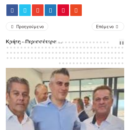
Προηγούμενο
Επόμενο
Κρήτη - Περισσότερα Άρθρα...
PREV
NEXT
❚❚