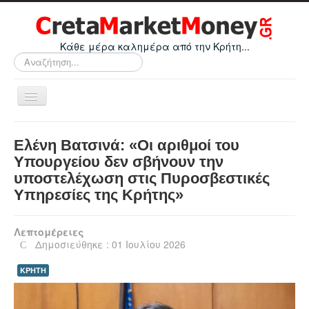
Κάθε μέρα καλημέρα από την Κρήτη...
Αναζήτηση...
Εναλλαγή
πλοήγησης
Home
Ελένη Βατσινά: «Οι αριθμοί του
Οικονομικά
Υπουργείου δεν σβήνουν την
υποστελέχωση στις Πυροσβεστικές
Κρήτη
Υπηρεσίες της Κρήτης»
Ελλάδα
Ε.Ε.
Λεπτομέρειες
Δημοσιεύθηκε : 01 Ιουλίου 2026
Κόσμος
ΚΡΗΤΗ
Απόψεις
Τεχνολογία