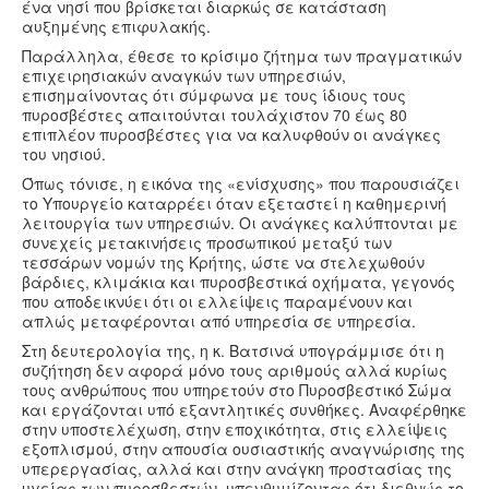
ένα νησί που βρίσκεται διαρκώς σε κατάσταση
αυξημένης επιφυλακής.
Παράλληλα, έθεσε το κρίσιμο ζήτημα των πραγματικών
επιχειρησιακών αναγκών των υπηρεσιών,
επισημαίνοντας ότι σύμφωνα με τους ίδιους τους
πυροσβέστες απαιτούνται τουλάχιστον 70 έως 80
επιπλέον πυροσβέστες για να καλυφθούν οι ανάγκες
του νησιού.
Όπως τόνισε, η εικόνα της «ενίσχυσης» που παρουσιάζει
το Υπουργείο καταρρέει όταν εξεταστεί η καθημερινή
λειτουργία των υπηρεσιών. Οι ανάγκες καλύπτονται με
συνεχείς μετακινήσεις προσωπικού μεταξύ των
τεσσάρων νομών της Κρήτης, ώστε να στελεχωθούν
βάρδιες, κλιμάκια και πυροσβεστικά οχήματα, γεγονός
που αποδεικνύει ότι οι ελλείψεις παραμένουν και
απλώς μεταφέρονται από υπηρεσία σε υπηρεσία.
Στη δευτερολογία της, η κ. Βατσινά υπογράμμισε ότι η
συζήτηση δεν αφορά μόνο τους αριθμούς αλλά κυρίως
τους ανθρώπους που υπηρετούν στο Πυροσβεστικό Σώμα
και εργάζονται υπό εξαντλητικές συνθήκες. Αναφέρθηκε
στην υποστελέχωση, στην εποχικότητα, στις ελλείψεις
εξοπλισμού, στην απουσία ουσιαστικής αναγνώρισης της
υπερεργασίας, αλλά και στην ανάγκη προστασίας της
υγείας των πυροσβεστών, υπενθυμίζοντας ότι διεθνώς το