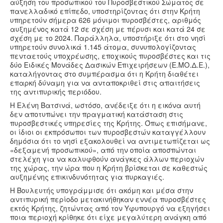
αύξηση του προσωπικού του Πυροσβεστικού Σώματος σε
πανελλαδικό επίπεδο, υποστηρίζοντας ότι στην Κρήτη
υπηρετούν σήμερα 626 μόνιμοι πυροσβέστες, αριθμός
αυξημένος κατά 12 σε σχέση με πέρυσι και κατά 24 σε
σχέση με το 2024. Παράλληλα, υποστήριξε ότι στο νησί
υπηρετούν συνολικά 1.145 άτομα, συνυπολογίζοντας
πενταετούς υποχρέωσης, εποχικούς πυροσβέστες και τις
δύο Ειδικές Μονάδες Δασικών Επιχειρήσεων (Ε.ΜΟ.Δ.Ε.),
καταλήγοντας στο συμπέρασμα ότι η Κρήτη διαθέτει
επαρκή δύναμη για να ανταποκριθεί στις απαιτήσεις
της αντιπυρικής περιόδου.
Η Ελένη Βατσινά, ωστόσο, ανέδειξε ότι η εικόνα αυτή
δεν αποτυπώνει την πραγματική κατάσταση στις
πυροσβεστικές υπηρεσίες της Κρήτης. Όπως επισήμανε,
οι ίδιοι οι εκπρόσωποι των πυροσβεστών καταγγέλλουν
δημόσια ότι το νησί εξακολουθεί να αντιμετωπίζεται ως
«δεξαμενή προσωπικού», από την οποία αποσπώνται
στελέχη για να καλυφθούν ανάγκες άλλων περιοχών
της χώρας, την ώρα που η Κρήτη βρίσκεται σε καθεστώς
αυξημένης επικινδυνότητας για πυρκαγιές.
Η Βουλευτής υπογράμμισε ότι ακόμη και μέσα στην
αντιπυρική περίοδο μετακινήθηκαν εννέα πυροσβέστες
εκτός Κρήτης, ζητώντας από τον Υφυπουργό να εξηγήσει
ποια περιοχή κρίθηκε ότι είχε μεγαλύτερη ανάγκη από