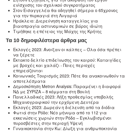
ενίσχυσης του σχολικού συγκροτήματος
Στον Εισαγγελέα θα οδηγηθεί σήμερα ο 65χρονος
για την πυρκαγιά στη Λυγαριά
Ηράκλειο: Διερεύνηση καταγγελίας για
βιαιοπραγία αστυνομικών σε βάρος ιδιώτη
Τιμήθηκε η επέτειος της Μάχης της Κρήτης
Τα 10 δημοφιλέστερα άρθρα μας
Εκλογές 2023: Άνοιξαν οι κάλπες – Όλα όσα πρέπει
να ξέρετε
Έκτακτο δελτίο επιδείνωσης του καιρού: Καταιγίδες
με βροχές και χαλάζι - Ποιες περιοχές
επηρεάζονται
Κοινωνικός Τουρισμός 2023: Πότε θα ανακοινωθούν τα
αποτελέσματα
Δημοσκόπηση Metron Analysis: Παραμένει η διαφορά
ΝΔ με ΣΥΡΙΖΑ – 8 κόμματα στη Βουλή
Πανελλαδικές 2023: Λήξη προθεσμίας υποβολής
Μηχανογραφικού την ερχόμενη Δευτέρα
Εκλογές 2023: Δωρεάν η διέλευση από τα διόδια
Φωτιά στην Ρόδο: Νέο μήνυμα από το 112 για
εκκενώσεις χωριών στην Ρόδο – Εγκλωβισμένοι
πυροσβέστες στην περιοχή Υψενή
Γυναικοκτονία στην Κω: Δίωξη για ανθρωποκτονία