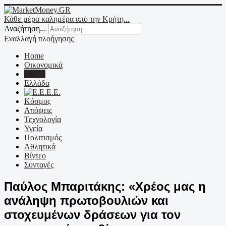
Κάθε μέρα καλημέρα από την Κρήτη...
Αναζήτηση...
Εναλλαγή πλοήγησης
Home
Οικονομικά
Κρήτη
Ελλάδα
Ε.Ε.
Κόσμος
Απόψεις
Τεχνολογία
Υγεία
Πολιτισμός
Αθλητικά
Βίντεο
Συνταγές
Παύλος Μπαριτάκης: «Χρέος μας η
ανάληψη πρωτοβουλιών και
στοχευμένων δράσεων για τον