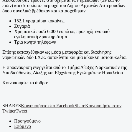
Ακολούθησαν έρευνες στα οχήματα των ημεδαπών (39 και 40
ετών) και σε οικία σε περιοχή του Δήμου Αρχανών Αστερουσίων
όπου συνολικά βρέθηκαν και κατασχέθηκαν
152,1 γραμμάρια κοκαΐνης
Ζυγαριά
Χρηματικό ποσό 6.000 ευρώ ως προερχόμενο από
εγκληματική δραστηριότητα
Τρία κινητά τηλέφωνα
Επίσης κατασχέθηκαν ως μέσα μεταφοράς και διακίνησης
ναρκωτικών δύο Ι.Χ.Ε. αυτοκίνητα και μία δίκυκλη μοτοσυκλέτα.
Η προανάκριση ενεργείται από το Τμήμα Δίωξης Ναρκωτικών της
Υποδιεύθυνσης Δίωξης και Εξιχνίασης Εγκλημάτων Ηρακλείου.
Κοινοποιήστε το άρθρο:
SHARES
Κοινοποιήστε στο Facebook
Share
Κοινοποιήστε στον
Twitter
Tweet
Προηγούμενο
Επόμενο