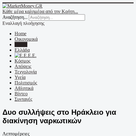
Κάθε μέρα καλημέρα από την Κρήτη...
Αναζήτηση...
Εναλλαγή πλοήγησης
Home
Οικονομικά
Κρήτη
Ελλάδα
Ε.Ε.
Κόσμος
Απόψεις
Τεχνολογία
Υγεία
Πολιτισμός
Αθλητικά
Βίντεο
Συνταγές
Δυο συλλήψεις στο Ηράκλειο για
διακίνηση ναρκωτικών
Λεπτομέρειες