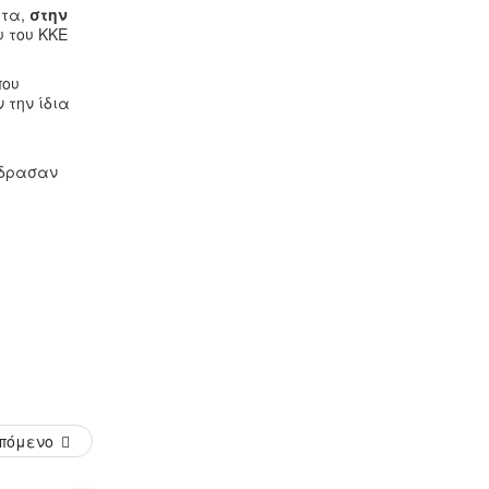
τα,
στην
υ του ΚΚΕ
που
 την ίδια
έδρασαν
πόμενο