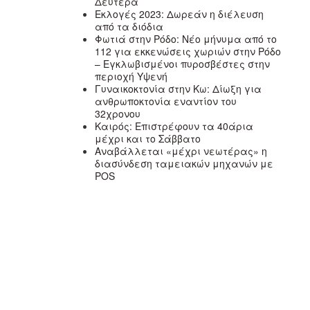
Δευτέρα
Εκλογές 2023: Δωρεάν η διέλευση
από τα διόδια
Φωτιά στην Ρόδο: Νέο μήνυμα από το
112 για εκκενώσεις χωριών στην Ρόδο
– Εγκλωβισμένοι πυροσβέστες στην
περιοχή Υψενή
Γυναικοκτονία στην Κω: Δίωξη για
ανθρωποκτονία εναντίον του
32χρονου
Καιρός: Επιστρέφουν τα 40άρια
μέχρι και το Σάββατο
Αναβάλλεται «μέχρι νεωτέρας» η
διασύνδεση ταμειακών μηχανών με
POS