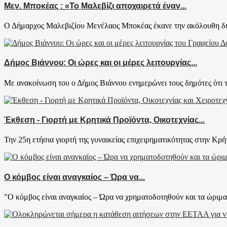
Μεν. Μποκέας : «Το Μαλεβίζι αποχαιρετά έναν...
Ο Δήμαρχος Μαλεβιζίου Μενέλαος Μποκέας έκανε την ακόλουθη δήλ
Δήμος Βιάννου: Οι ώρες και οι μέρες λειτουργίας...
Με ανακοίνωση του ο Δήμος Βιάννου ενημερώνει τους δημότες ότι τ
Έκθεση - Γιορτή με Κρητικά Προϊόντα, Οικοτεχνίας...
Την 25η ετήσια γιορτή της γυναικείας επιχειρηματικότητας στην Κρήτ
Ο κόμβος είναι αναγκαίος – Ώρα να...
"Ο κόμβος είναι αναγκαίος – Ώρα να χρηματοδοτηθούν και τα ώριμα 