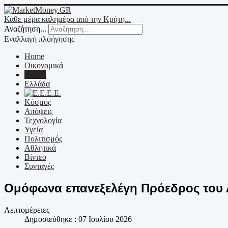
Κάθε μέρα καλημέρα από την Κρήτη...
Αναζήτηση...
Εναλλαγή πλοήγησης
Home
Οικονομικά
Κρήτη
Ελλάδα
Ε.Ε.
Κόσμος
Απόψεις
Τεχνολογία
Υγεία
Πολιτισμός
Αθλητικά
Βίντεο
Συνταγές
Ομόφωνα επανεξελέγη Πρόεδρος του Δ
Λεπτομέρειες
Δημοσιεύθηκε : 07 Ιουλίου 2026