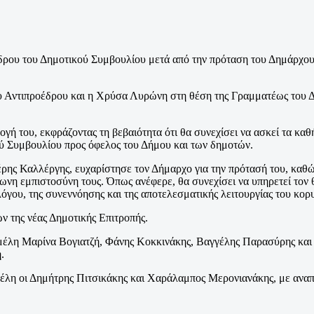
ου του Δημοτικού Συμβουλίου μετά από την πρόταση του Δημάρχου 
 Αντιπροέδρου και η Χρύσα Λυρώνη στη θέση της Γραμματέως του Δ
γή του, εκφράζοντας τη βεβαιότητα ότι θα συνεχίσει να ασκεί τα κα
ύ Συμβουλίου προς όφελος του Δήμου και των δημοτών.
ης Καλλέργης, ευχαρίστησε τον Δήμαρχο για την πρότασή του, καθώς
ωνη εμπιστοσύνη τους. Όπως ανέφερε, θα συνεχίσει να υπηρετεί τον
αλόγου, της συνεννόησης και της αποτελεσματικής λειτουργίας του κο
ν της νέας Δημοτικής Επιτροπής.
ά μέλη Μαρίνα Βογιατζή, Φάνης Κοκκινάκης, Βαγγέλης Παρασύρης κα
.
 μέλη οι Δημήτρης Πιτσικάκης και Χαράλαμπος Μερονιανάκης, με αν