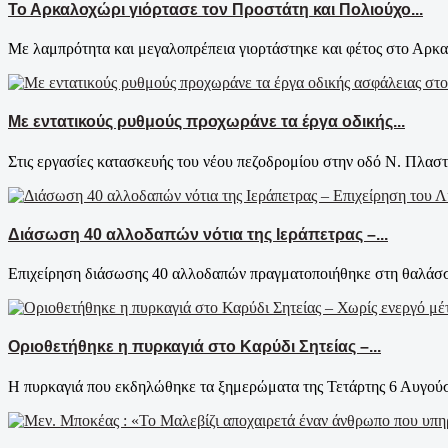
Το Αρκαλοχώρι γιόρτασε τον Προστάτη και Πολιούχο...
Με λαμπρότητα και μεγαλοπρέπεια γιορτάστηκε και φέτος στο Αρκαλ
Με εντατικούς ρυθμούς προχωράνε τα έργα οδικής...
Στις εργασίες κατασκευής του νέου πεζοδρομίου στην οδό Ν. Πλαστ
Διάσωση 40 αλλοδαπών νότια της Ιεράπετρας –...
Επιχείρηση διάσωσης 40 αλλοδαπών πραγματοποιήθηκε στη θαλάσσι
Οριοθετήθηκε η πυρκαγιά στο Καρύδι Σητείας –...
Η πυρκαγιά που εκδηλώθηκε τα ξημερώματα της Τετάρτης 6 Αυγούστ