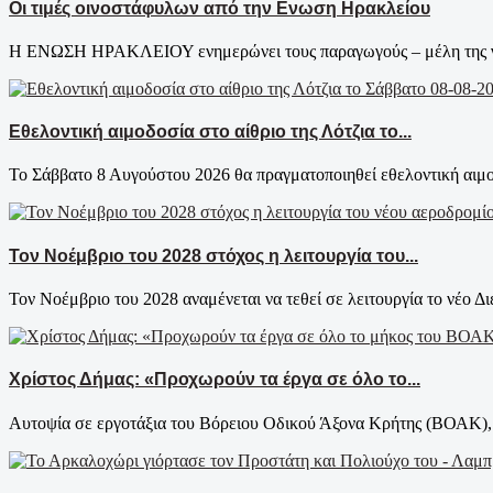
Οι τιμές οινοστάφυλων από την Ενωση Ηρακλείου
Η ΕΝΩΣΗ ΗΡΑΚΛΕΙΟΥ ενημερώνει τους παραγωγούς – μέλη της για τ
Εθελοντική αιμοδοσία στο αίθριο της Λότζια το...
Το Σάββατο 8 Αυγούστου 2026 θα πραγματοποιηθεί εθελοντική αιμοδ
Τον Νοέμβριο του 2028 στόχος η λειτουργία του...
Τον Νοέμβριο του 2028 αναμένεται να τεθεί σε λειτουργία το νέο Δι
Χρίστος Δήμας: «Προχωρούν τα έργα σε όλο το...
Αυτοψία σε εργοτάξια του Βόρειου Οδικού Άξονα Κρήτης (ΒΟΑΚ), 