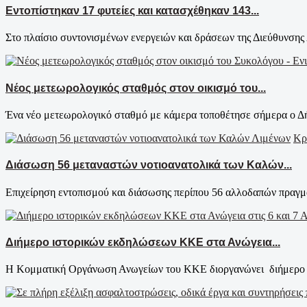
Εντοπίστηκαν 17 φυτείες και κατασχέθηκαν 143...
Στο πλαίσιο συντονισμένων ενεργειών και δράσεων της Διεύθυνσης 
Νέος μετεωρολογικός σταθμός στον οικισμό του...
Ένα νέο μετεωρολογικό σταθμό με κάμερα τοποθέτησε σήμερα ο Δή
Κρ
Διάσωση 56 μεταναστών νοτιοανατολικά των Καλών...
Επιχείρηση εντοπισμού και διάσωσης περίπου 56 αλλοδαπών πραγμα
Διήμερο ιστορικών εκδηλώσεων ΚΚΕ στα Ανώγεια...
Η Κομματική Οργάνωση Ανωγείων του ΚΚΕ διοργανώνει διήμερο εκ