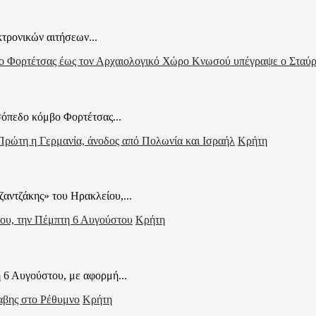
τρονικών αιτήσεων...
σόπεδο κόμβο Φορτέτσας...
Κρήτη
ζαντζάκης» του Ηρακλείου,...
Κρήτη
 6 Αυγούστου, με αφορμή...
Κρήτη