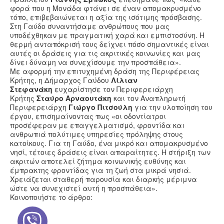
φορά που η Μονάδα φτάνει σε έναν απομακρυσμένο
τόπο, επιβεβαιώνεται η αξία της ισότιμης πρόσβασης.
Στη Γαύδο συναντήσαμε ανθρώπους που μας
υποδέχθηκαν με πραγματική χαρά και εμπιστοσύνη. Η
θερμή ανταπόκρισή τους δείχνει πόσο σημαντικές είναι
αυτές οι δράσεις για τις ακριτικές κοινωνίες και μας
δίνει δύναμη να συνεχίσουμε την προσπάθεια».
Με αφορμή την επιτυχημένη δράση της Περιφέρειας
Κρήτης, η Δήμαρχος Γαύδου
Λίλιαν
Στεφανάκη
ευχαρίστησε τον Περιφερειάρχη
Κρήτης
Σταύρο Αρναουτάκη
και τον Αναπληρωτή
Περιφερειάρχη
Γιώργο Πιτσούλη
για την υλοποίηση του
έργου, επισημαίνοντας πως «οι οδοντίατροι
προσέφεραν με επαγγελματισμό, φροντίδα και
ανθρωπιά πολύτιμες υπηρεσίες πρόληψης στους
κατοίκους. Για τη Γαύδο, ένα μικρό και απομακρυσμένο
νησί, τέτοιες δράσεις είναι απαραίτητες. Η στήριξη των
ακριτών αποτελεί ζήτημα κοινωνικής ευθύνης και
έμπρακτης φροντίδας για τη ζωή στα μικρά νησιά.
Χρειάζεται σταθερή παρουσία και διαρκής μέριμνα
ώστε να συνεχιστεί αυτή η προσπάθεια».
Κοινοποιήστε το άρθρο: