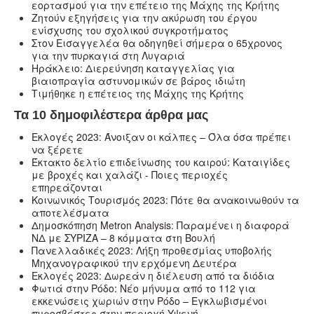
εορτασμού για την επέτειο της Μάχης της Κρήτης
Ζητούν εξηγήσεις για την ακύρωση του έργου
ενίσχυσης του σχολικού συγκροτήματος
Στον Εισαγγελέα θα οδηγηθεί σήμερα ο 65χρονος
για την πυρκαγιά στη Λυγαριά
Ηράκλειο: Διερεύνηση καταγγελίας για
βιαιοπραγία αστυνομικών σε βάρος ιδιώτη
Τιμήθηκε η επέτειος της Μάχης της Κρήτης
Τα 10 δημοφιλέστερα άρθρα μας
Εκλογές 2023: Άνοιξαν οι κάλπες – Όλα όσα πρέπει
να ξέρετε
Έκτακτο δελτίο επιδείνωσης του καιρού: Καταιγίδες
με βροχές και χαλάζι - Ποιες περιοχές
επηρεάζονται
Κοινωνικός Τουρισμός 2023: Πότε θα ανακοινωθούν τα
αποτελέσματα
Δημοσκόπηση Metron Analysis: Παραμένει η διαφορά
ΝΔ με ΣΥΡΙΖΑ – 8 κόμματα στη Βουλή
Πανελλαδικές 2023: Λήξη προθεσμίας υποβολής
Μηχανογραφικού την ερχόμενη Δευτέρα
Εκλογές 2023: Δωρεάν η διέλευση από τα διόδια
Φωτιά στην Ρόδο: Νέο μήνυμα από το 112 για
εκκενώσεις χωριών στην Ρόδο – Εγκλωβισμένοι
πυροσβέστες στην περιοχή Υψενή