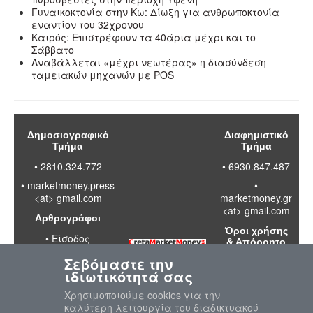
Γυναικοκτονία στην Κω: Δίωξη για ανθρωποκτονία
εναντίον του 32χρονου
Καιρός: Επιστρέφουν τα 40άρια μέχρι και το
Σάββατο
Αναβάλλεται «μέχρι νεωτέρας» η διασύνδεση
ταμειακών μηχανών με POS
Δημοσιογραφικό
Διαφημιστικό
Τμήμα
Τμήμα
• 2810.324.772
• 6930.847.487
•
marketmoney.press
•
<at> gmail.com
marketmoney.gr
<at> gmail.com
Αρθρογράφοι
Όροι χρήσης
•
Είσοδος
& Απόρρητο
Σεβόμαστε την
•
Διαβάστε
ιδιωτικότητά σας
τους όρους
χρήσης της
Χρησιμοποιούμε cookies για την
ιστοσελίδας
καλύτερη λειτουργία του διαδικτυακού