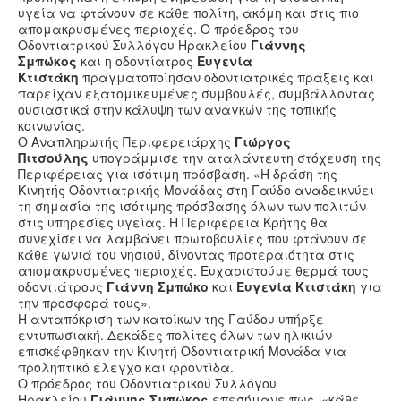
υγεία να φτάνουν σε κάθε πολίτη, ακόμη και στις πιο
απομακρυσμένες περιοχές. Ο πρόεδρος του
Οδοντιατρικού Συλλόγου Ηρακλείου
Γιάννης
Σμπώκος
και η οδοντίατρος
Ευγενία
Κτιστάκη
πραγματοποίησαν οδοντιατρικές πράξεις και
παρείχαν εξατομικευμένες συμβουλές, συμβάλλοντας
ουσιαστικά στην κάλυψη των αναγκών της τοπικής
κοινωνίας.
Ο Αναπληρωτής Περιφερειάρχης
Γιώργος
Πιτσούλης
υπογράμμισε την αταλάντευτη στόχευση της
Περιφέρειας για ισότιμη πρόσβαση. «Η δράση της
Κινητής Οδοντιατρικής Μονάδας στη Γαύδο αναδεικνύει
τη σημασία της ισότιμης πρόσβασης όλων των πολιτών
στις υπηρεσίες υγείας. Η Περιφέρεια Κρήτης θα
συνεχίσει να λαμβάνει πρωτοβουλίες που φτάνουν σε
κάθε γωνιά του νησιού, δίνοντας προτεραιότητα στις
απομακρυσμένες περιοχές. Ευχαριστούμε θερμά τους
οδοντιάτρους
Γιάννη Σμπώκο
και
Ευγενία Κτιστάκη
για
την προσφορά τους».
Η ανταπόκριση των κατοίκων της Γαύδου υπήρξε
εντυπωσιακή. Δεκάδες πολίτες όλων των ηλικιών
επισκέφθηκαν την Κινητή Οδοντιατρική Μονάδα για
προληπτικό έλεγχο και φροντίδα.
Ο πρόεδρος του Οδοντιατρικού Συλλόγου
Ηρακλείου
Γιάννης Σμπώκος
επεσήμανε πως «κάθε