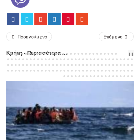
Προηγούμενο
Επόμενο
Κρήτη - Περισσότερα Άρθρα...
PREV
NEXT
❚❚