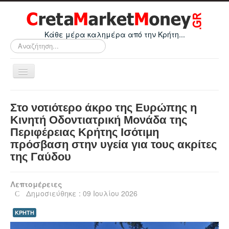
Κάθε μέρα καλημέρα από την Κρήτη...
Αναζήτηση...
Εναλλαγή
πλοήγησης
Home
Στο νοτιότερο άκρο της Ευρώπης η
Οικονομικά
Κινητή Οδοντιατρική Μονάδα της
Περιφέρειας Κρήτης Ισότιμη
Κρήτη
πρόσβαση στην υγεία για τους ακρίτες
Ελλάδα
της Γαύδου
Ε.Ε.
Λεπτομέρειες
Κόσμος
Δημοσιεύθηκε : 09 Ιουλίου 2026
Απόψεις
ΚΡΗΤΗ
Τεχνολογία